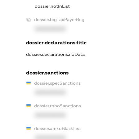
dossier.notInList
dossier.bigTaxPayerReg
XXXXXXXXXX
dossier.declarations.title
dossier.declarations.noData
dossier.sanctions
dossier.specSanctions
XXXXXXXXXX
dossier.rnboSanctions
XXXXXXXXXX
dossier.amkuBlackList
XXXXXXXXXX