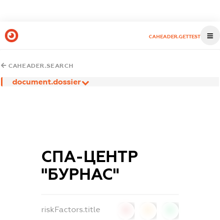
CAHEADER.GETTEST
CAHEADER.SEARCH
document.dossier
СПА-ЦЕНТР
"БУРНАС"
riskFactors.title
0
0
0