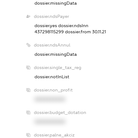
dossier.missingData
dossier.ndsPayer
dossier.yes
dossier.ndsInn
437298115299
dossier.from 30.11.21
dossier.ndsAnnul
dossier.missingData
dossier.single_tax_reg
dossier.notInList
dossier.non_profit
XXXXXXXXXX
dossier.budget_dotation
XXXXXXXXXX
dossier.palne_akciz