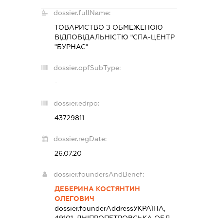
dossier.fullName:
ТОВАРИСТВО З ОБМЕЖЕНОЮ
ВІДПОВІДАЛЬНІСТЮ "СПА-ЦЕНТР
"БУРНАС"
dossier.opfSubType:
-
dossier.edrpo:
43729811
dossier.regDate:
26.07.20
dossier.foundersAndBenef:
ДЕБЕРИНА КОСТЯНТИН
ОЛЕГОВИЧ
dossier.founderAddress
УКРАЇНА,
49101, ДНІПРОПЕТРОВСЬКА ОБЛ.,