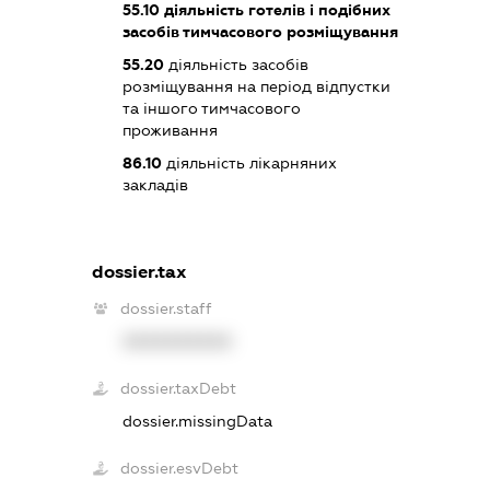
55.10
діяльність готелів і подібних
засобів тимчасового розміщування
55.20
діяльність засобів
розміщування на період відпустки
та іншого тимчасового
проживання
86.10
діяльність лікарняних
закладів
dossier.tax
dossier.staff
XXXXXXXXXX
dossier.taxDebt
dossier.missingData
dossier.esvDebt