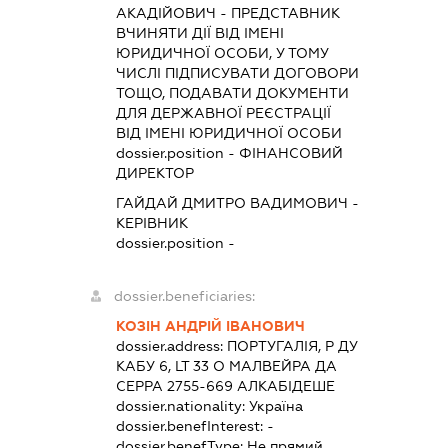
АКАДІЙОВИЧ
-
ПРЕДСТАВНИК
ВЧИНЯТИ ДІЇ ВІД ІМЕНІ
ЮРИДИЧНОЇ ОСОБИ, У ТОМУ
ЧИСЛІ ПІДПИСУВАТИ ДОГОВОРИ
ТОЩО, ПОДАВАТИ ДОКУМЕНТИ
ДЛЯ ДЕРЖАВНОЇ РЕЄСТРАЦІЇ
ВІД ІМЕНІ ЮРИДИЧНОЇ ОСОБИ
dossier.position - ФІНАНСОВИЙ
ДИРЕКТОР
ГАЙДАЙ ДМИТРО ВАДИМОВИЧ
-
КЕРІВНИК
dossier.position -
dossier.beneficiaries:
КОЗІН АНДРІЙ ІВАНОВИЧ
dossier.address:
ПОРТУГАЛІЯ, Р ДУ
КАБУ 6, LT 33 О МАЛВЕЙРА ДА
СЕРРА 2755-669 АЛКАБІДЕШЕ
dossier.nationality:
Україна
dossier.benefInterest:
-
dossier.benefType:
Не прямий