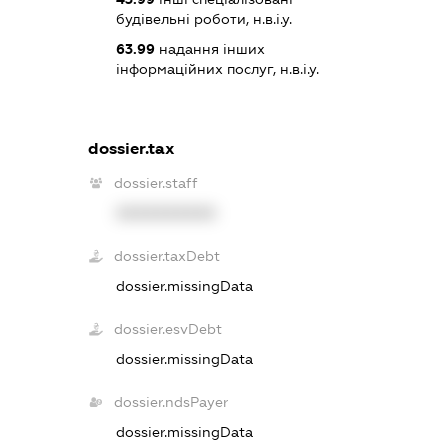
будівельні роботи, н.в.і.у.
63.99
надання інших
інформаційних послуг, н.в.і.у.
dossier.tax
dossier.staff
XXXXXXXXXX
dossier.taxDebt
dossier.missingData
dossier.esvDebt
dossier.missingData
dossier.ndsPayer
dossier.missingData