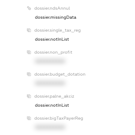
dossier.ndsAnnul
dossier.missingData
dossier.single_tax_reg
dossier.notInList
dossier.non_profit
XXXXXXXXXX
dossier.budget_dotation
XXXXXXXXXX
dossier.palne_akciz
dossier.notInList
dossier.bigTaxPayerReg
XXXXXXXXXX