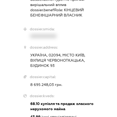
вирішальний вплив
dossier.benefRole:
КІНЦЕВИЙ
БЕНЕФІЦІАРНИЙ ВЛАСНИК
dossier.smida:
XXXXXXXXXX
dossier.address:
УКРАЇНА, 02094, МІСТО КИЇВ,
ВУЛИЦЯ ЧЕРВОНОТКАЦЬКА,
БУДИНОК 93
dossier.capital:
8 695 248,03 грн.
dossier.kveds:
68.10
купівля та продаж власного
нерухомого майна
43.99
інші спеціалізовані