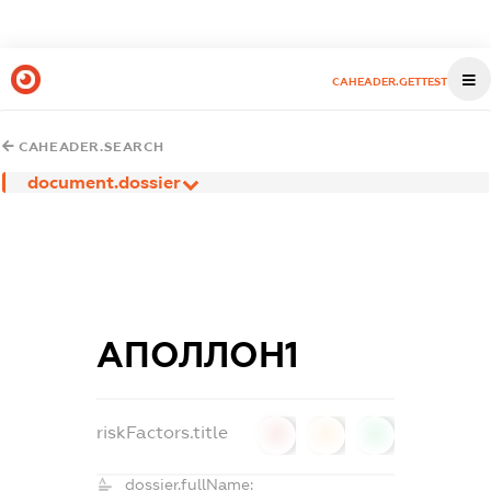
CAHEADER.GETTEST
CAHEADER.SEARCH
document.dossier
АПОЛЛОН1
riskFactors.title
0
0
0
dossier.fullName: