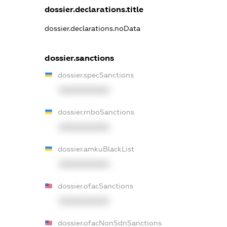
dossier.declarations.title
dossier.declarations.noData
dossier.sanctions
dossier.specSanctions
XXXXXXXXXX
dossier.rnboSanctions
XXXXXXXXXX
dossier.amkuBlackList
XXXXXXXXXX
dossier.ofacSanctions
XXXXXXXXXX
dossier.ofacNonSdnSanctions