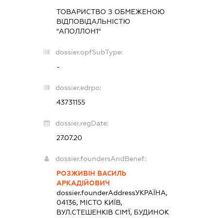
ТОВАРИСТВО З ОБМЕЖЕНОЮ
ВІДПОВІДАЛЬНІСТЮ
"АПОЛЛОН1"
dossier.opfSubType:
-
dossier.edrpo:
43731155
dossier.regDate:
27.07.20
dossier.foundersAndBenef:
РОЗЖИВІН ВАСИЛЬ
АРКАДІЙОВИЧ
dossier.founderAddress
УКРАЇНА,
04136, МІСТО КИЇВ,
ВУЛ.СТЕШЕНКІВ СІМ'Ї, БУДИНОК