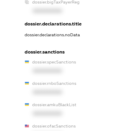
dossier.bigTaxPayerReg
XXXXXXXXXX
dossier.declarations.title
dossier.declarations.noData
dossier.sanctions
dossier.specSanctions
XXXXXXXXXX
dossier.rnboSanctions
XXXXXXXXXX
dossier.amkuBlackList
XXXXXXXXXX
dossier.ofacSanctions