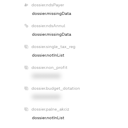
dossier.ndsPayer
dossier.missingData
dossier.ndsAnnul
dossier.missingData
dossier.single_tax_reg
dossier.notInList
dossier.non_profit
XXXXXXXXXX
dossier.budget_dotation
XXXXXXXXXX
dossier.palne_akciz
dossier.notInList