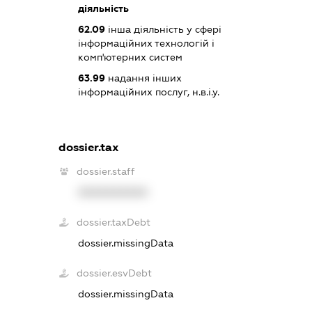
діяльність
62.09
інша діяльність у сфері
інформаційних технологій і
комп'ютерних систем
63.99
надання інших
інформаційних послуг, н.в.і.у.
dossier.tax
dossier.staff
XXXXXXXXXX
dossier.taxDebt
dossier.missingData
dossier.esvDebt
dossier.missingData