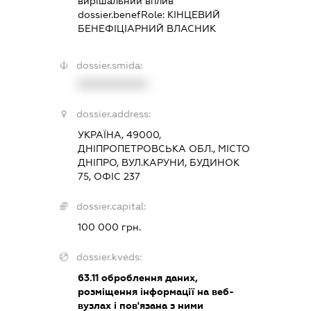
вирішальний вплив
dossier.benefRole:
КІНЦЕВИЙ
БЕНЕФІЦІАРНИЙ ВЛАСНИК
dossier.smida:
XXXXXXXXXX
dossier.address:
УКРАЇНА, 49000,
ДНІПРОПЕТРОВСЬКА ОБЛ., МІСТО
ДНІПРО, ВУЛ.КАРУНИ, БУДИНОК
75, ОФІС 237
dossier.capital:
100 000 грн.
dossier.kveds:
63.11
оброблення даних,
розміщення інформації на веб-
вузлах і пов'язана з ними