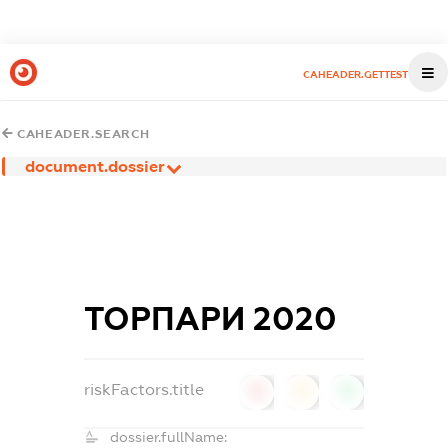
CAHEADER.GETTEST
CAHEADER.SEARCH
document.dossier
ТОРПАРИ 2020
riskFactors.title
0
0
0
dossier.fullName: