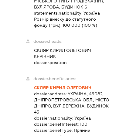
МІСЬКОГО ТИПУ ГРОДІВКА(ПН),
ВУЛ.ЯРОВА, БУДИНОК 6
statements.nationality:
Україна
Розмір внеску до статутного
фонду (грн.):
100 000
(100 %)
dossier.heads:
СКЛЯР КИРИЛ ОЛЕГОВИЧ
-
КЕРІВНИК
dossier.position -
dossier.beneficiaries:
СКЛЯР КИРИЛ ОЛЕГОВИЧ
dossier.address:
УКРАЇНА, 49082,
ДНІПРОПЕТРОВСЬКА ОБЛ., МІСТО
ДНІПРО, ВУЛ.БЕРЕЖНА, БУДИНОК
43
dossier.nationality:
Україна
dossier.benefInterest:
100
dossier.benefType:
Прямий