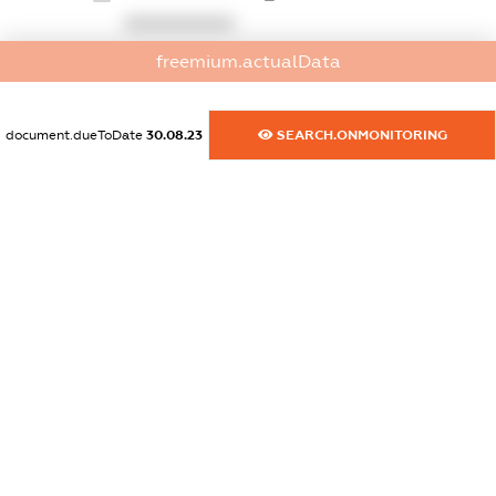
XXXXXXXXXX
freemium.actualData
dossier.commercial_info.website
XXXXXXXXXX
document.dueToDate
30.08.23
SEARCH.ONMONITORING
dossier.commercial_info.activity
XXXXXXXXXX
freemium.exampleText_1
freemium.exampleText_2
freemium.anonymousPerSearch2
FREEMIUM.DETAILS
FREEMIUM.REGISTER