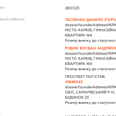
ate:
28.07.20
ndersAndBenef:
ТЕСЛЕНКО ДАНИЛО ІГОР
dossier.founderAddress
УКРА
МІСТО ХАРКІВ, ГІМНАЗІЙ
КВАРТИРА 164
Розмір внеску до статутног
РУДЮК БОГДАН АНДРІЙО
dossier.founderAddress
УКРА
МІСТО ХАРКІВ, ГІМНАЗІЙ
КВАРТИРА 164
Розмір внеску до статутног
ПРОСПЕКТ ЛОГІСТИК
41848043
dossier.founderAddress
УКРА
ОБЛ., САМАРІВСЬКИЙ Р-Н, 
БУДИНОК 23
Розмір внеску до статутног