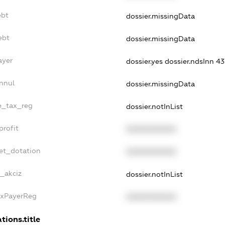
ebt
dossier.missingData
ebt
dossier.missingData
ayer
dossier.yes
dossier.ndsInn 
nnul
dossier.missingData
le_tax_reg
dossier.notInList
profit
XXXXXXXXXX
get_dotation
XXXXXXXXXX
e_akciz
dossier.notInList
axPayerReg
XXXXXXXXXX
tions.title