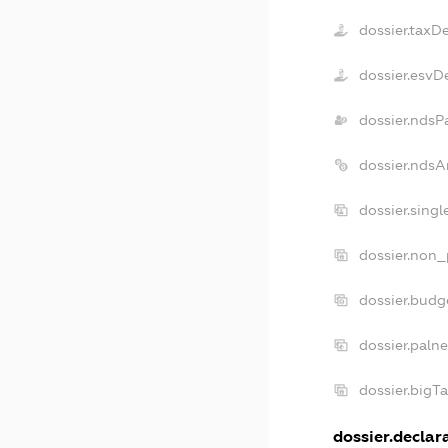
dossier.taxD
dossier.esvD
dossier.ndsP
dossier.ndsA
dossier.sing
dossier.non_
dossier.bud
dossier.paln
dossier.bigT
dossier.declara