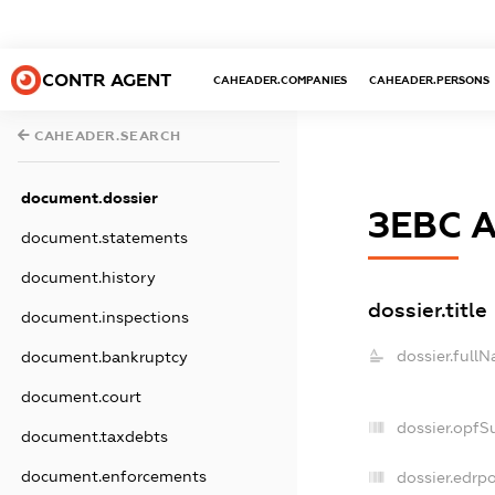
CONTR AGENT
CAHEADER.COMPANIES
CAHEADER.PERSONS
CAHEADER.SEARCH
document.dossier
ЗЕВС 
document.statements
document.history
dossier.title
document.inspections
dossier.full
document.bankruptcy
document.court
dossier.opfS
document.taxdebts
document.enforcements
dossier.edrpo