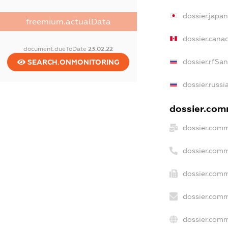
dossier.japa
freemium.actualData
dossier.cana
document.dueToDate
23.02.22
dossier.rfSa
SEARCH.ONMONITORING
dossier.russi
dossier.comm
dossier.comm
dossier.comm
dossier.comm
dossier.comm
dossier.comm