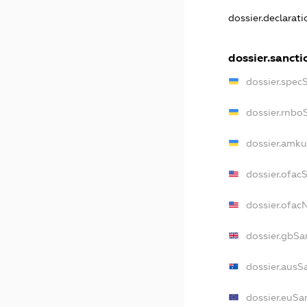
dossier.declarat
dossier.sancti
dossier.spec
dossier.rnbo
dossier.amku
dossier.ofac
dossier.ofa
dossier.gbSa
dossier.ausS
dossier.euSa