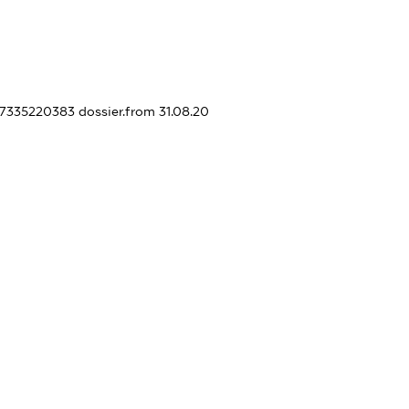
437335220383
dossier.from 31.08.20