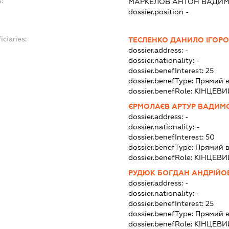
:
МАРКЕЛОВ АНТОН ВАДИ
dossier.position -
iciaries:
ТЕСЛЕНКО ДАНИЛО ІГОР
dossier.address:
-
dossier.nationality:
-
dossier.benefInterest:
25
dossier.benefType:
Прямий в
dossier.benefRole:
КІНЦЕВИ
ЄРМОЛАЄВ АРТУР ВАДИМ
dossier.address:
-
dossier.nationality:
-
dossier.benefInterest:
50
dossier.benefType:
Прямий в
dossier.benefRole:
КІНЦЕВИ
РУДЮК БОГДАН АНДРІЙО
dossier.address:
-
dossier.nationality:
-
dossier.benefInterest:
25
dossier.benefType:
Прямий в
dossier.benefRole:
КІНЦЕВИ