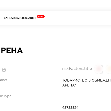
BETA
CAHEADER.PERSSEARCH
АРЕНА
riskFactors.title
0
Name:
ТОВАРИСТВО З ОБМЕЖЕН
АРЕНА"
ubType:
-
:
43733524