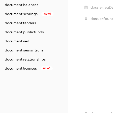
document.balances
dossier.regD
document.scorings
new!
dossier.fou
document.tenders
document.publicfunds
document.ved
document.semantrum
document.relationships
document.licenses
new!