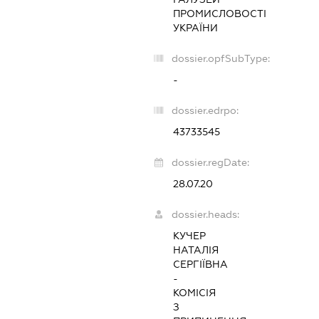
ПРОМИСЛОВОСТІ
УКРАЇНИ
dossier.opfSubType:
-
dossier.edrpo:
43733545
dossier.regDate:
28.07.20
dossier.heads:
КУЧЕР
НАТАЛІЯ
СЕРГІЇВНА
-
КОМІСІЯ
З