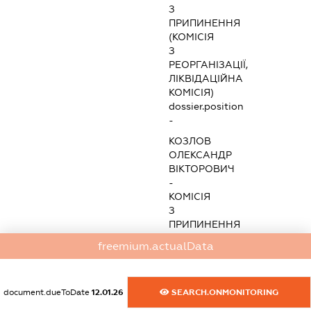
З
ПРИПИНЕННЯ
(КОМІСІЯ
З
РЕОРГАНІЗАЦІЇ,
ЛІКВІДАЦІЙНА
КОМІСІЯ)
dossier.position
-
КОЗЛОВ
ОЛЕКСАНДР
ВІКТОРОВИЧ
-
КОМІСІЯ
З
ПРИПИНЕННЯ
(КОМІСІЯ
freemium.actualData
З
РЕОРГАНІЗАЦІЇ,
ЛІКВІДАЦІЙНА
document.dueToDate
12.01.26
SEARCH.ONMONITORING
КОМІСІЯ)
dossier.position