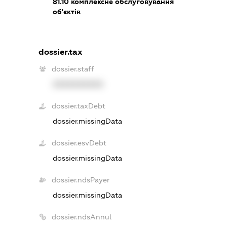
81.10
комплексне обслуговування
об'єктів
dossier.tax
dossier.staff
XXXXXXXXXX
dossier.taxDebt
dossier.missingData
dossier.esvDebt
dossier.missingData
dossier.ndsPayer
dossier.missingData
dossier.ndsAnnul