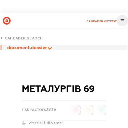
CAHEADER.GETTEST
CAHEADER.SEARCH
document.dossier
МЕТАЛУРГІВ 69
riskFactors.title
0
0
0
dossier.fullName: