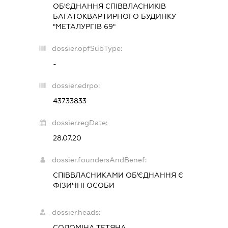
ОБ'ЄДНАННЯ СПІВВЛАСНИКІВ
БАГАТОКВАРТИРНОГО БУДИНКУ
"МЕТАЛУРГІВ 69"
dossier.opfSubType:
-
dossier.edrpo:
43733833
dossier.regDate:
28.07.20
dossier.foundersAndBenef:
СПІВВЛАСНИКАМИ ОБ'ЄДНАННЯ Є
ФІЗИЧНІ ОСОБИ
dossier.heads:
СОЛОМІНА ТЕТЯНА