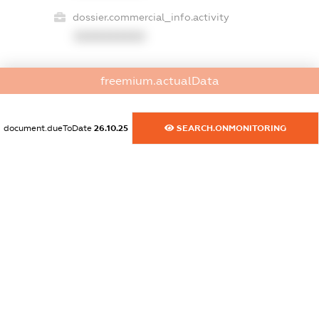
dossier.commercial_info.activity
XXXXXXXXXX
freemium.actualData
freemium.exampleText_1
freemium.exampleText_2
freemium.anonymousPerSearch2
document.dueToDate
26.10.25
SEARCH.ONMONITORING
FREEMIUM.DETAILS
FREEMIUM.REGISTER