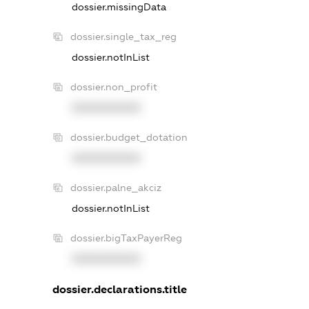
dossier.missingData
dossier.single_tax_reg
dossier.notInList
dossier.non_profit
XXXXXXXXXX
dossier.budget_dotation
XXXXXXXXXX
dossier.palne_akciz
dossier.notInList
dossier.bigTaxPayerReg
XXXXXXXXXX
dossier.declarations.title