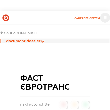
CAHEADER.GETTEST
CAHEADER.SEARCH
document.dossier
ФАСТ
ЄВРОТРАНС
riskFactors.title
0
0
0