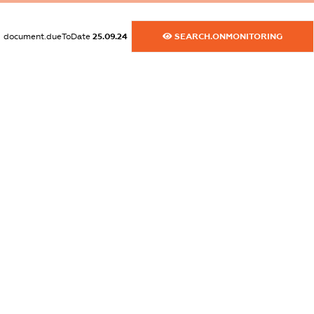
dossier.commercial_info.activity
document.dueToDate
25.09.24
SEARCH.ONMONITORING
XXXXXXXXXX
freemium.exampleText_1
freemium.exampleText_2
freemium.anonymousPerSearch2
FREEMIUM.DETAILS
FREEMIUM.REGISTER