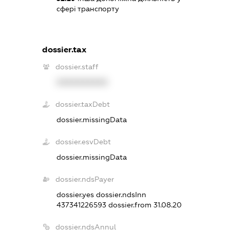
сфері транспорту
dossier.tax
dossier.staff
XXXXXXXXXX
dossier.taxDebt
dossier.missingData
dossier.esvDebt
dossier.missingData
dossier.ndsPayer
dossier.yes
dossier.ndsInn
437341226593
dossier.from 31.08.20
dossier.ndsAnnul