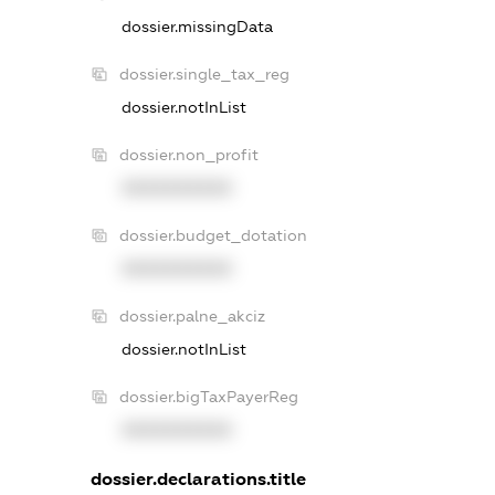
dossier.missingData
dossier.single_tax_reg
dossier.notInList
dossier.non_profit
XXXXXXXXXX
dossier.budget_dotation
XXXXXXXXXX
dossier.palne_akciz
dossier.notInList
dossier.bigTaxPayerReg
XXXXXXXXXX
dossier.declarations.title