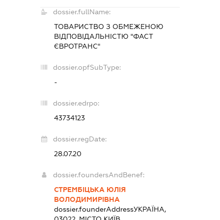
dossier.fullName:
ТОВАРИСТВО З ОБМЕЖЕНОЮ
ВІДПОВІДАЛЬНІСТЮ "ФАСТ
ЄВРОТРАНС"
dossier.opfSubType:
-
dossier.edrpo:
43734123
dossier.regDate:
28.07.20
dossier.foundersAndBenef:
СТРЕМБІЦЬКА ЮЛІЯ
ВОЛОДИМИРІВНА
dossier.founderAddress
УКРАЇНА,
03022, МІСТО КИЇВ,