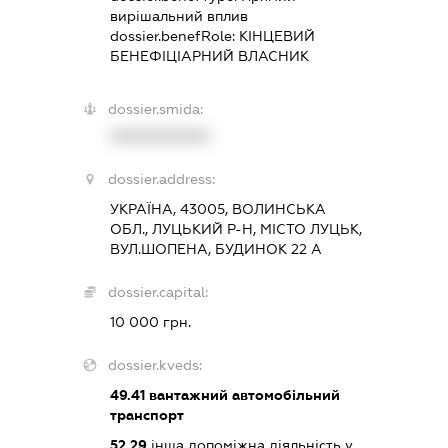
вирішальний вплив
dossier.benefRole:
КІНЦЕВИЙ
БЕНЕФІЦІАРНИЙ ВЛАСНИК
dossier.smida:
XXXXXXXXXX
dossier.address:
УКРАЇНА, 43005, ВОЛИНСЬКА
ОБЛ., ЛУЦЬКИЙ Р-Н, МІСТО ЛУЦЬК,
ВУЛ.ШОПЕНА, БУДИНОК 22 А
dossier.capital:
10 000 грн.
dossier.kveds:
49.41
вантажний автомобільний
транспорт
52.29
інша допоміжна діяльність у