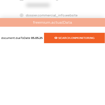
XXXXXXXXXX
dossier.commercial_info.website
XXXXXXXXXX
freemium.actualData
dossier.commercial_info.activity
XXXXXXXXXX
document.dueToDate
05.05.25
SEARCH.ONMONITORING
freemium.exampleText_1
freemium.exampleText_2
freemium.anonymousPerSearch2
FREEMIUM.DETAILS
FREEMIUM.REGISTER