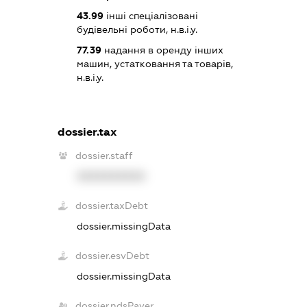
43.99
інші спеціалізовані
будівельні роботи, н.в.і.у.
77.39
надання в оренду інших
машин, устатковання та товарів,
н.в.і.у.
dossier.tax
dossier.staff
XXXXXXXXXX
dossier.taxDebt
dossier.missingData
dossier.esvDebt
dossier.missingData
dossier.ndsPayer