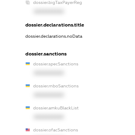
dossier.bigTaxPayerReg
XXXXXXXXXX
dossier.declarations.title
dossier.declarations.noData
dossier.sanctions
dossier.specSanctions
XXXXXXXXXX
dossier.rnboSanctions
XXXXXXXXXX
dossier.amkuBlackList
XXXXXXXXXX
dossier.ofacSanctions