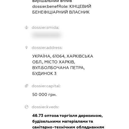
вирішальний вплив
dossier.benefRole:
КІНЦЕВИЙ
БЕНЕФІЦІАРНИЙ ВЛАСНИК
dossier.smida:
XXXXXXXXXX
dossier.address:
УКРАЇНА, 61064, ХАРКІВСЬКА
ОБЛ., МІСТО ХАРКІВ,
ВУЛ.БОЛБОЧАНА ПЕТРА,
БУДИНОК 3
dossier.capital:
50 000 грн.
dossier.kveds:
46.73
оптова торгівля деревиною,
будівельними матеріалами та
санітарно-технічним обладнанням