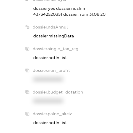
dossier.yes
dossier.ndsInn
437342520351
dossier.from 31.08.20
dossier.ndsAnnul
dossier.missingData
dossier.single_tax_reg
dossier.notInList
dossier.non_profit
XXXXXXXXXX
dossier.budget_dotation
XXXXXXXXXX
dossier.palne_akciz
dossier.notInList