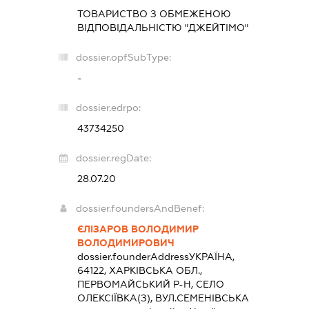
ТОВАРИСТВО З ОБМЕЖЕНОЮ
ВІДПОВІДАЛЬНІСТЮ "ДЖЕЙТІМО"
dossier.opfSubType:
-
dossier.edrpo:
43734250
dossier.regDate:
28.07.20
dossier.foundersAndBenef:
ЄЛІЗАРОВ ВОЛОДИМИР
ВОЛОДИМИРОВИЧ
dossier.founderAddress
УКРАЇНА,
64122, ХАРКІВСЬКА ОБЛ.,
ПЕРВОМАЙСЬКИЙ Р-Н, СЕЛО
ОЛЕКСІЇВКА(З), ВУЛ.СЕМЕНІВСЬКА