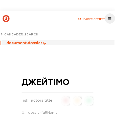
CAHEADER.GETTEST
CAHEADER.SEARCH
document.dossier
ДЖЕЙТІМО
riskFactors.title
0
0
0
dossier.fullName: