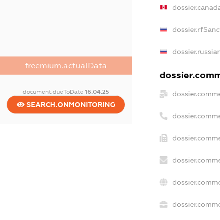
dossier.canad
dossier.rfSanc
dossier.russia
freemium.actualData
dossier.comme
document.dueToDate
16.04.25
dossier.comme
SEARCH.ONMONITORING
dossier.comme
dossier.comme
dossier.comme
dossier.comme
dossier.commer