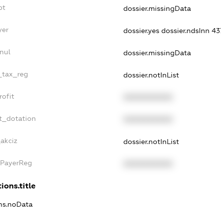
bt
dossier.missingData
yer
dossier.yes
dossier.ndsInn 
nul
dossier.missingData
e_tax_reg
dossier.notInList
rofit
XXXXXXXXXX
t_dotation
XXXXXXXXXX
_akciz
dossier.notInList
xPayerReg
XXXXXXXXXX
ions.title
ons.noData