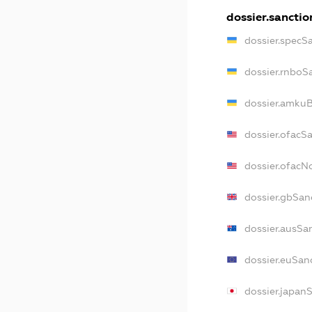
dossier.sanctio
dossier.specS
dossier.rnboS
dossier.amkuB
dossier.ofacS
dossier.ofac
dossier.gbSan
dossier.ausSa
dossier.euSan
dossier.japan