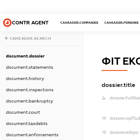
CONTR AGENT
CAHEADER.COMPANIES
CAHEADER.PERSONS
CAHEADER.SEARCH
document.dossier
ФІТ ЕК
document.statements
document.history
dossier.title
document.inspections
dossier.fullNa
document.bankruptcy
document.court
dossier.opfSu
document.taxdebts
dossier.edrpo:
document.enforcements