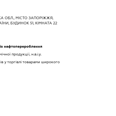
КА ОБЛ., МІСТО ЗАПОРІЖЖЯ,
НИ, БУДИНОК 51, КІМНАТА 22
ів нафтоперероблення
ної продукції, н.в.і.у.
ів у торгівлі товарами широкого