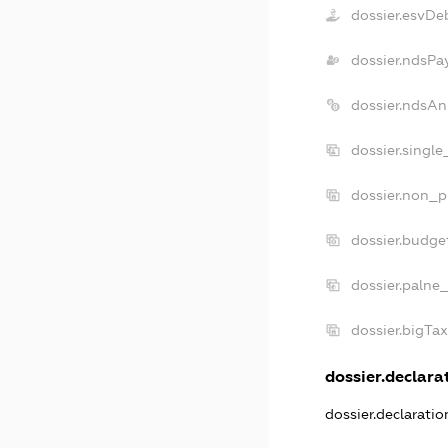
dossier.esvDe
dossier.ndsPa
dossier.ndsAn
dossier.singl
dossier.non_p
dossier.budge
dossier.palne
dossier.bigTa
dossier.declarat
dossier.declarati