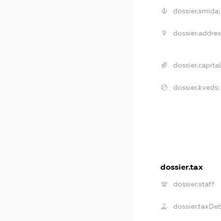
dossier.smida:
dossier.addres
dossier.capital
dossier.kveds:
dossier.tax
dossier.staff
dossier.taxDe