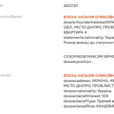
e:
28.07.20
ersAndBenef:
БЛОХА НАТАЛІЯ ОЛЕКСІЇВ
dossier.founderAddress
УКРА
ОБЛ., МІСТО ДНІПРО, ПРО
КВАРТИРА 4
statements.nationality:
Укра
Розмір внеску до статутног
СУХОРУКОВ МАКСИМ ВЯЧ
dossier.position -
iaries:
БЛОХА НАТАЛІЯ ОЛЕКСІЇВ
dossier.address:
УКРАЇНА, 4
МІСТО ДНІПРО, ПРОВ.ЛИСТ
dossier.nationality:
Україна
dossier.benefInterest:
100
dossier.benefType:
Прямий в
dossier.benefRole:
КІНЦЕВИ