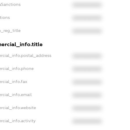
aSanctions
XXXXXXXXXX
tions
XXXXXXXXXX
n_reg_title
XXXXXXXXXX
rcial_info.title
rcial_info.postal_address
XXXXXXXXXX
rcial_info.phone
XXXXXXXXXX
rcial_info.fax
XXXXXXXXXX
rcial_info.email
XXXXXXXXXX
rcial_info.website
XXXXXXXXXX
cial_info.activity
XXXXXXXXXX