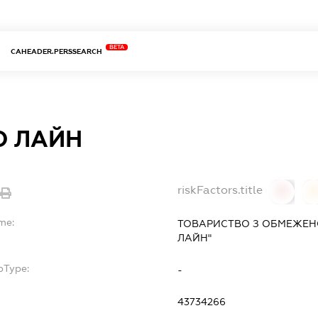
BETA
CAHEADER.PERSSEARCH
О ЛАЙН
riskFactors.title
0
me:
ТОВАРИСТВО З ОБМЕЖЕНО
ЛАЙН"
bType:
-
43734266