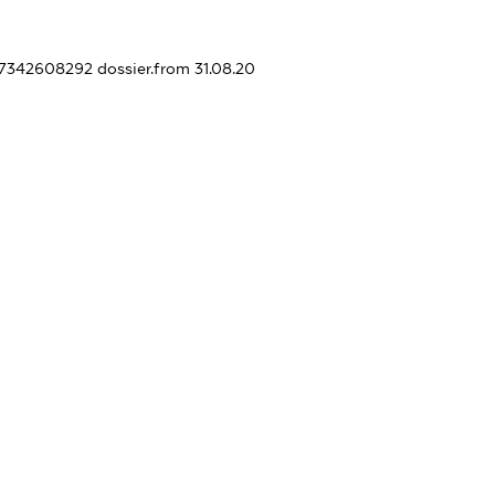
437342608292
dossier.from 31.08.20