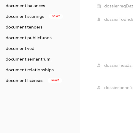
document.balances
dossier.regDat
document.scorings
new!
dossier.found
document.tenders
document.publicfunds
document.ved
document.semantrum
dossier.heads:
document.relationships
document.licenses
new!
dossier.benefic