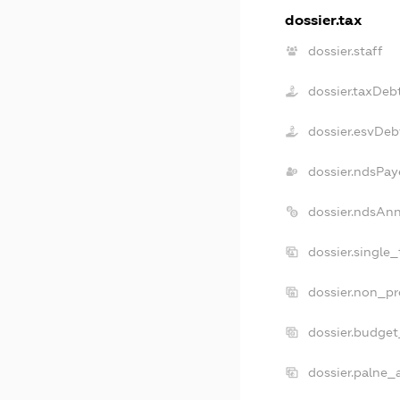
dossier.tax
dossier.staff
dossier.taxDeb
dossier.esvDeb
dossier.ndsPay
dossier.ndsAn
dossier.single
dossier.non_pr
dossier.budge
dossier.palne_