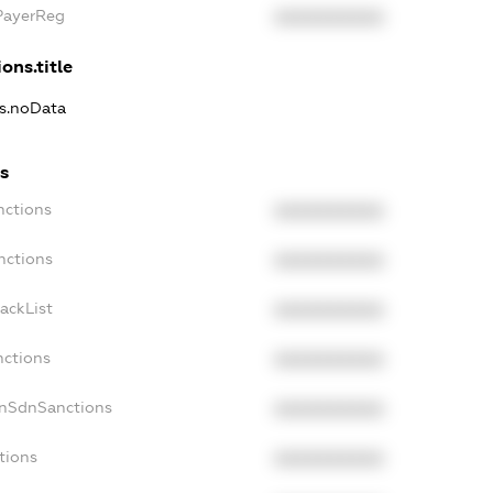
xPayerReg
XXXXXXXXXX
ons.title
ns.noData
ns
nctions
XXXXXXXXXX
nctions
XXXXXXXXXX
ackList
XXXXXXXXXX
nctions
XXXXXXXXXX
onSdnSanctions
XXXXXXXXXX
tions
XXXXXXXXXX