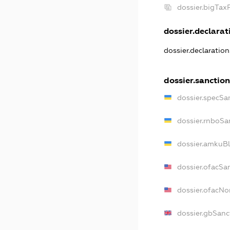
dossier.bigTa
dossier.declarati
dossier.declaratio
dossier.sanctio
dossier.specSa
dossier.rnboSa
dossier.amkuBl
dossier.ofacSa
dossier.ofacN
dossier.gbSanc