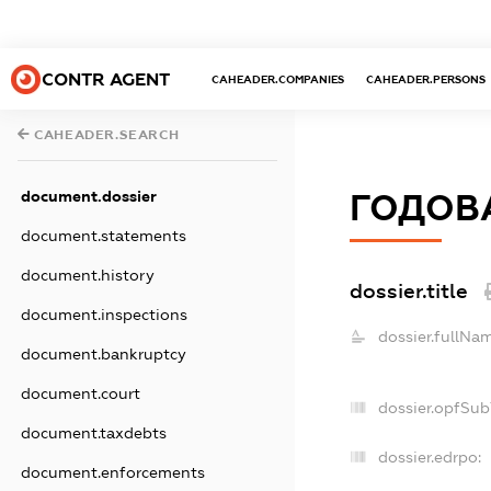
CONTR AGENT
CAHEADER.COMPANIES
CAHEADER.PERSONS
CAHEADER.SEARCH
document.dossier
ГОДОВ
document.statements
document.history
dossier.title
document.inspections
dossier.fullNa
document.bankruptcy
document.court
dossier.opfSub
document.taxdebts
dossier.edrpo:
document.enforcements