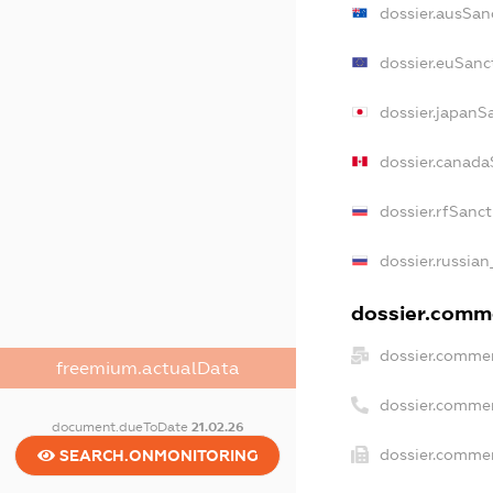
dossier.ausSan
dossier.euSanc
dossier.japanS
dossier.canada
dossier.rfSanc
dossier.russian
dossier.comme
dossier.commer
freemium.actualData
dossier.comme
document.dueToDate
21.02.26
dossier.commer
SEARCH.ONMONITORING