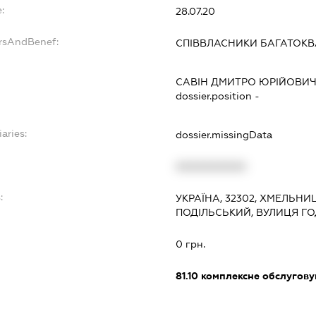
:
28.07.20
ersAndBenef:
СПІВВЛАСНИКИ БАГАТОК
САВІН ДМИТРО ЮРІЙОВИ
dossier.position -
aries:
dossier.missingData
XXXXXXXXXX
:
УКРАЇНА, 32302, ХМЕЛЬНИ
ПОДІЛЬСЬКИЙ, ВУЛИЦЯ Г
0 грн.
81.10
комплексне обслуговув