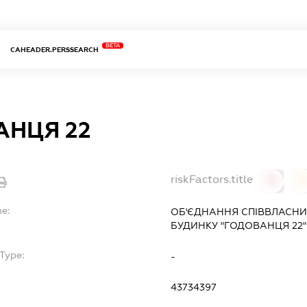
BETA
CAHEADER.PERSSEARCH
АНЦЯ 22
riskFactors.title
0
0
me:
ОБ'ЄДНАННЯ СПІВВЛАСНИ
БУДИНКУ "ГОДОВАНЦЯ 22"
Type:
-
43734397