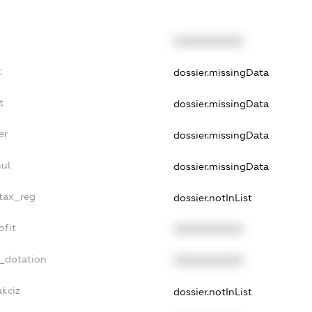
XXXXXXXXXX
t
dossier.missingData
t
dossier.missingData
er
dossier.missingData
nul
dossier.missingData
_tax_reg
dossier.notInList
ofit
XXXXXXXXXX
t_dotation
XXXXXXXXXX
akciz
dossier.notInList