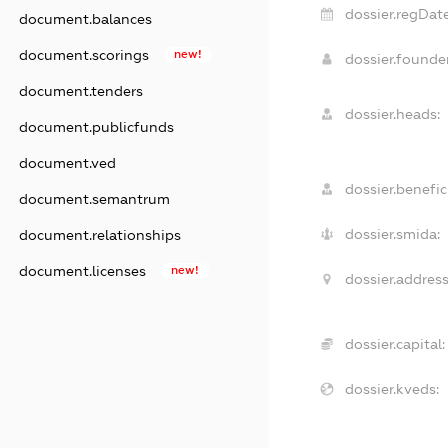
dossier.regDate
document.balances
document.scorings
new!
dossier.found
document.tenders
dossier.heads:
document.publicfunds
document.ved
dossier.benefici
document.semantrum
dossier.smida:
document.relationships
document.licenses
new!
dossier.address
dossier.capital:
dossier.kveds: