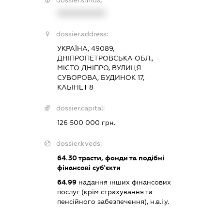
dossier.smida:
XXXXXXXXXX
dossier.address:
УКРАЇНА, 49089,
ДНІПРОПЕТРОВСЬКА ОБЛ.,
МІСТО ДНІПРО, ВУЛИЦЯ
СУВОРОВА, БУДИНОК 17,
КАБІНЕТ 8
dossier.capital:
126 500 000 грн.
dossier.kveds:
64.30
трасти, фонди та подібні
фінансові суб'єкти
64.99
надання інших фінансових
послуг (крім страхування та
пенсійного забезпечення), н.в.і.у.