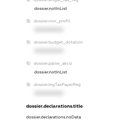
dossier.notInList
dossier.non_profit
XXXXXXXXXX
dossier.budget_dotation
XXXXXXXXXX
dossier.palne_akciz
dossier.notInList
dossier.bigTaxPayerReg
XXXXXXXXXX
dossier.declarations.title
dossier.declarations.noData