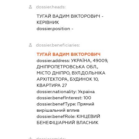
dossier.heads:
ТУГАЙ ВАДИМ ВІКТОРОВИЧ
-
КЕРІВНИК
dossier.position -
dossier.beneficiaries:
ТУГАЙ ВАДИМ ВІКТОРОВИЧ
dossier.address:
УКРАЇНА, 49009,
ДНІПРОПЕТРОВСЬКА ОБЛ.,
МІСТО ДНІПРО, ВУЛ.ДОЛЬНІКА
АРХІТЕКТОРА, БУДИНОК 10,
КВАРТИРА 27
dossier.nationality:
Україна
dossier.benefInterest:
100
dossier.benefType:
Прямий
вирішальний вплив
dossier.benefRole:
КІНЦЕВИЙ
БЕНЕФІЦІАРНИЙ ВЛАСНИК