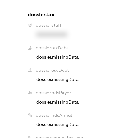
dossier.tax
dossier.staff
XXXXXXXXXX
dossier.taxDebt
dossier.missingData
dossier.esvDebt
dossier.missingData
dossier.ndsPayer
dossier.missingData
dossier.ndsAnnul
dossier.missingData
dossier.single_tax_reg