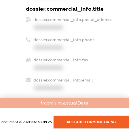
dossier.commercial_info.title
dossier.commercial_info.postal_address
XXXXXXXXXX
dossier.commercial_info.phone
XXXXXXXXXX
dossier.commercial_info.fax
XXXXXXXXXX
dossier.commercial_info.email
XXXXXXXXXX
dossier.commercial_info.website
freemium.actualData
XXXXXXXXXX
dossier.commercial_info.activity
document.dueToDate
18.09.25
SEARCH.ONMONITORING
XXXXXXXXXX