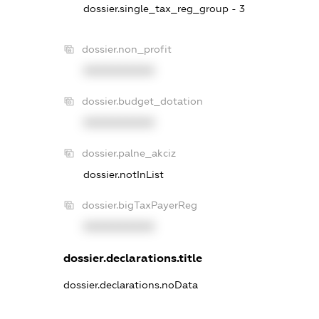
dossier.single_tax_reg_group - 3
dossier.non_profit
XXXXXXXXXX
dossier.budget_dotation
XXXXXXXXXX
dossier.palne_akciz
dossier.notInList
dossier.bigTaxPayerReg
XXXXXXXXXX
dossier.declarations.title
dossier.declarations.noData