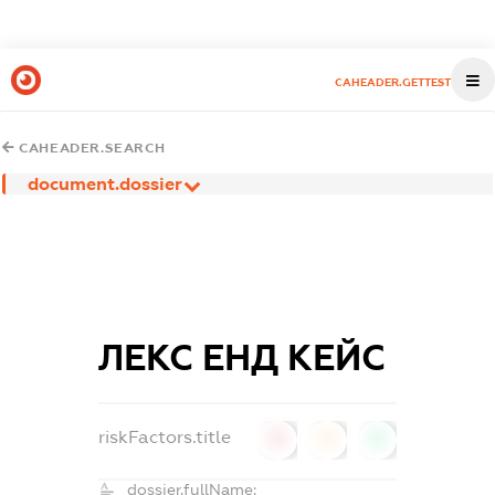
CAHEADER.GETTEST
CAHEADER.SEARCH
document.dossier
ЛЕКС ЕНД КЕЙС
riskFactors.title
0
0
0
dossier.fullName: