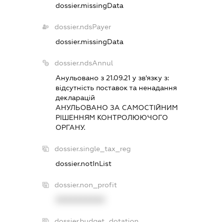
dossier.missingData
dossier.ndsPayer
dossier.missingData
dossier.ndsAnnul
Анульовано з 21.09.21 у зв'язку з:
вiдсутнiсть поставок та ненадання
декларацiй
АНУЛЬОВАНО ЗА САМОСТIЙНИМ
РIШЕННЯМ КОНТРОЛЮЮЧОГО
ОРГАНУ.
dossier.single_tax_reg
dossier.notInList
dossier.non_profit
XXXXXXXXXX
dossier.budget_dotation