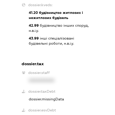
dossier.kveds:
41.20
будівництво житлових і
нежитлових будівель
42.99
будівництво інших споруд,
н.в.і.у.
43.99
інші спеціалізовані
будівельні роботи, н.в.і.у.
dossier.tax
dossier.staff
XXXXXXXXXX
dossier.taxDebt
dossier.missingData
dossier.esvDebt