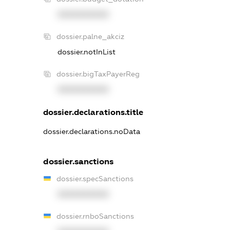
XXXXXXXXXX
dossier.palne_akciz
dossier.notInList
dossier.bigTaxPayerReg
XXXXXXXXXX
dossier.declarations.title
dossier.declarations.noData
dossier.sanctions
dossier.specSanctions
XXXXXXXXXX
dossier.rnboSanctions