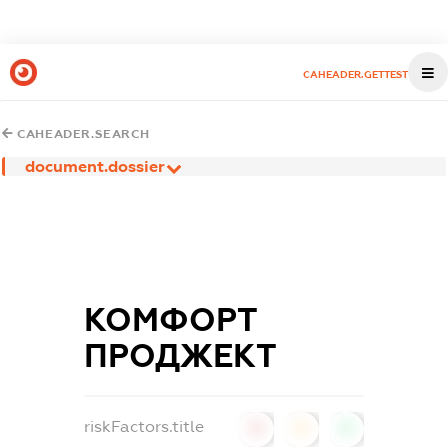
CAHEADER.GETTEST
CAHEADER.SEARCH
document.dossier
КОМФОРТ
ПРОДЖЕКТ
riskFactors.title
0
0
0