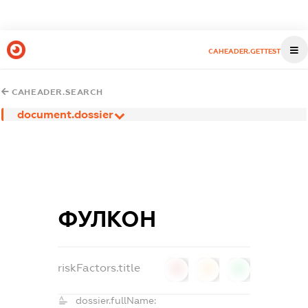
CAHEADER.GETTEST
CAHEADER.SEARCH
document.dossier
ФУЛКОН
riskFactors.title
0
0
0
dossier.fullName: