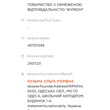
ТОВАРИСТВО З ОБМЕЖЕНОЮ
ВІДПОВІДАЛЬНІСТЮ "ФУЛКОН"
dossier.opfSubType:
-
dossier.edrpo:
43737094
dossier.regDate:
29.07.20
dossier.foundersAndBenef:
КОЗЬМА ОЛЬГА ІГОРІВНА
dossier.founderAddress
УКРАЇНА,
65121, ОДЕСЬКА ОБЛ., МІСТО
ОДЕСА, ШКІЛЬНИЙ АЕРОДРОМ,
БУДИНОК 1-А
statements.nationality:
Україна