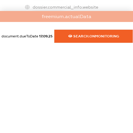
dossier.commercial_info.website
XXXXXXXXXX
freemium.actualData
dossier.commercial_info.activity
XXXXXXXXXX
document.dueToDate
17.09.25
SEARCH.ONMONITORING
freemium.exampleText_1
freemium.exampleText_2
freemium.anonymousPerSearch2
FREEMIUM.DETAILS
FREEMIUM.REGISTER