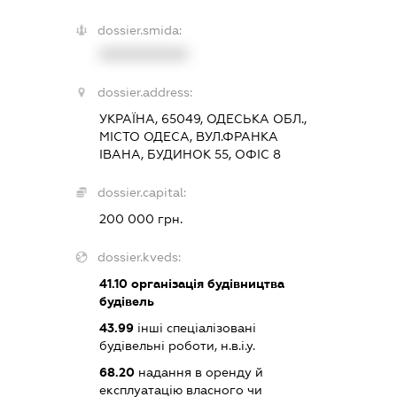
dossier.smida:
XXXXXXXXXX
dossier.address:
УКРАЇНА, 65049, ОДЕСЬКА ОБЛ.,
МІСТО ОДЕСА, ВУЛ.ФРАНКА
ІВАНА, БУДИНОК 55, ОФІС 8
dossier.capital:
200 000 грн.
dossier.kveds:
41.10
організація будівництва
будівель
43.99
інші спеціалізовані
будівельні роботи, н.в.і.у.
68.20
надання в оренду й
експлуатацію власного чи