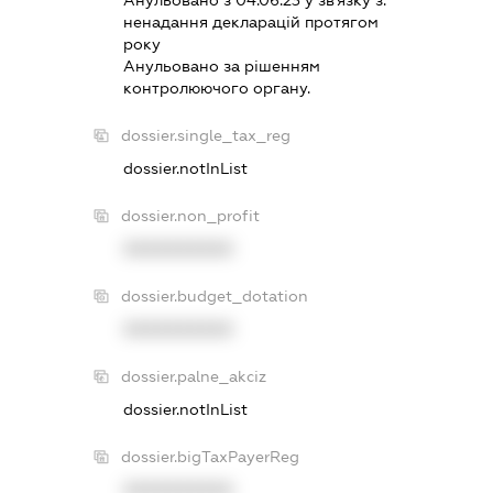
ненадання декларацiй протягом
року
Анульовано за рiшенням
контролюючого органу.
dossier.single_tax_reg
dossier.notInList
dossier.non_profit
XXXXXXXXXX
dossier.budget_dotation
XXXXXXXXXX
dossier.palne_akciz
dossier.notInList
dossier.bigTaxPayerReg
XXXXXXXXXX