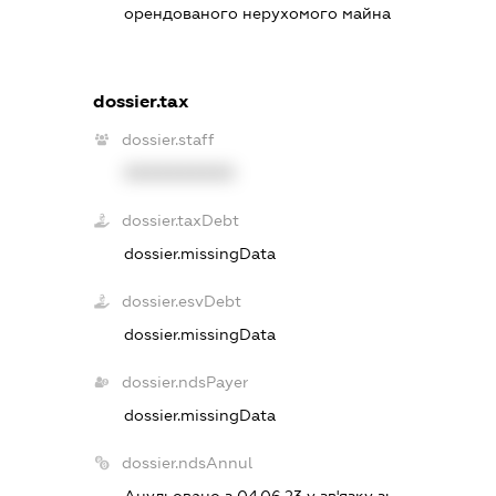
орендованого нерухомого майна
dossier.tax
dossier.staff
XXXXXXXXXX
dossier.taxDebt
dossier.missingData
dossier.esvDebt
dossier.missingData
dossier.ndsPayer
dossier.missingData
dossier.ndsAnnul
Анульовано з 04.06.23 у зв'язку з: