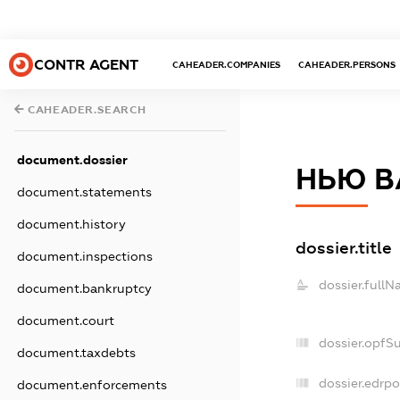
CONTR AGENT
CAHEADER.COMPANIES
CAHEADER.PERSONS
CAHEADER.SEARCH
document.dossier
НЬЮ В
document.statements
document.history
dossier.title
document.inspections
dossier.fullN
document.bankruptcy
document.court
dossier.opfS
document.taxdebts
dossier.edrpo
document.enforcements