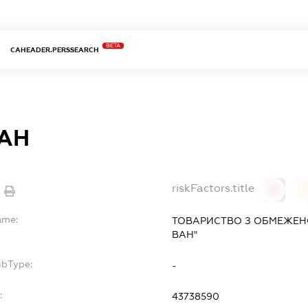
BETA
CAHEADER.PERSSEARCH
АН
riskFactors.title
0
ame:
ТОВАРИСТВО З ОБМЕЖЕН
ВАН"
ubType:
-
:
43738590