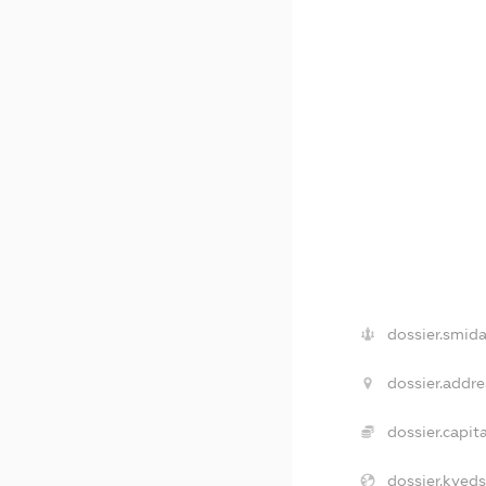
dossier.smida
dossier.addre
dossier.capita
dossier.kveds