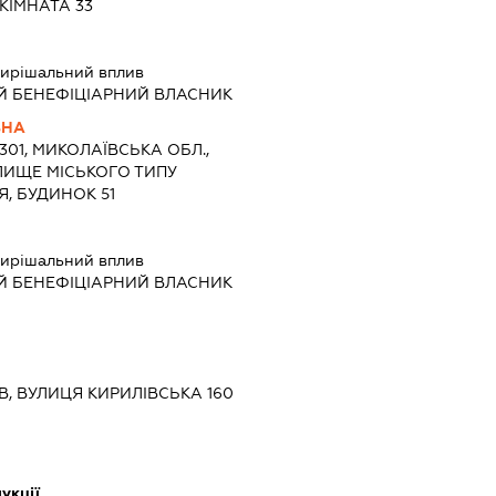
КІМНАТА 33
ирішальний вплив
Й БЕНЕФІЦІАРНИЙ ВЛАСНИК
ВНА
5301, МИКОЛАЇВСЬКА ОБЛ.,
ЛИЩЕ МІСЬКОГО ТИПУ
Я, БУДИНОК 51
ирішальний вплив
Й БЕНЕФІЦІАРНИЙ ВЛАСНИК
ЇВ, ВУЛИЦЯ КИРИЛІВСЬКА 160
укції