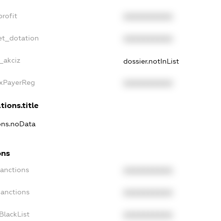
rofit
XXXXXXXXXX
et_dotation
XXXXXXXXXX
_akciz
dossier.notInList
axPayerReg
XXXXXXXXXX
tions.title
ions.noData
ons
Sanctions
XXXXXXXXXX
Sanctions
XXXXXXXXXX
BlackList
XXXXXXXXXX