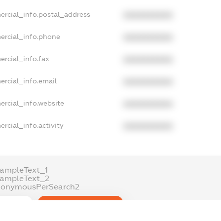
ercial_info.postal_address
XXXXXXXXXX
ercial_info.phone
XXXXXXXXXX
ercial_info.fax
XXXXXXXXXX
ercial_info.email
XXXXXXXXXX
ercial_info.website
XXXXXXXXXX
rcial_info.activity
XXXXXXXXXX
ampleText_1
xampleText_2
nonymousPerSearch2
DETAILS
FREEMIUM.REGISTER