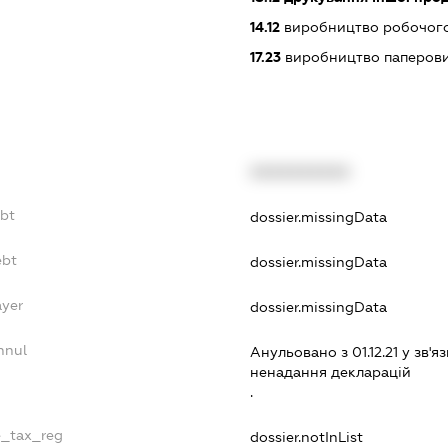
14.12
виробництво робочого
17.23
виробництво паперови
XXXXXXXXXX
ebt
dossier.missingData
ebt
dossier.missingData
ayer
dossier.missingData
nnul
Анульовано з 01.12.21 у зв'яз
ненадання декларацiй
.
e_tax_reg
dossier.notInList