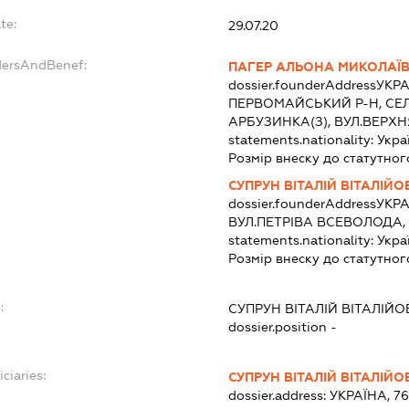
te:
29.07.20
dersAndBenef:
ПАГЕР АЛЬОНА МИКОЛАЇ
dossier.founderAddress
УКРА
ПЕРВОМАЙСЬКИЙ Р-Н, СЕ
АРБУЗИНКА(З), ВУЛ.ВЕРХН
statements.nationality:
Укра
Розмір внеску до статутног
СУПРУН ВІТАЛІЙ ВІТАЛІЙ
dossier.founderAddress
УКРА
ВУЛ.ПЕТРІВА ВСЕВОЛОДА, 
statements.nationality:
Укра
Розмір внеску до статутног
:
СУПРУН ВІТАЛІЙ ВІТАЛІЙ
dossier.position -
ciaries:
СУПРУН ВІТАЛІЙ ВІТАЛІЙ
dossier.address:
УКРАЇНА, 76