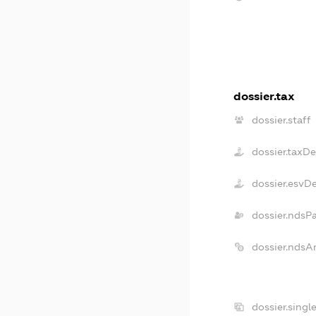
dossier.tax
dossier.staff
dossier.taxD
dossier.esvD
dossier.ndsP
dossier.ndsA
dossier.singl