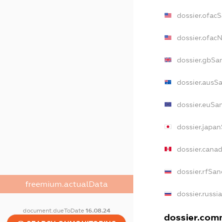
dossier.ofac
dossier.ofac
dossier.gbSa
dossier.ausS
dossier.euSa
dossier.japa
dossier.cana
dossier.rfSan
freemium.actualData
dossier.russi
document.dueToDate
16.08.24
dossier.comm