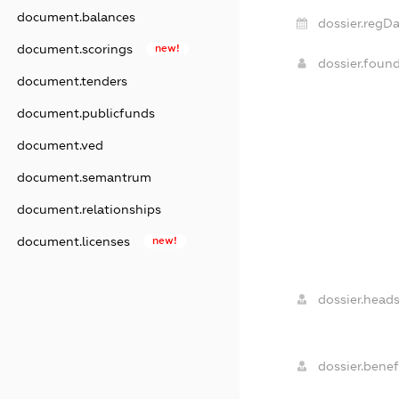
document.balances
dossier.regDa
document.scorings
new!
dossier.foun
document.tenders
document.publicfunds
document.ved
document.semantrum
document.relationships
document.licenses
new!
dossier.heads
dossier.benefi