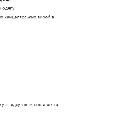
 одягу
х канцелярських виробів
ку з:
вiдсутнiсть поставок та