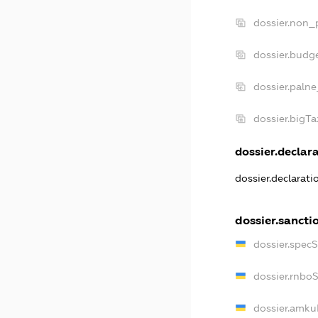
dossier.non_p
dossier.budg
dossier.palne
dossier.bigT
dossier.declara
dossier.declarat
dossier.sancti
dossier.spec
dossier.rnbo
dossier.amku