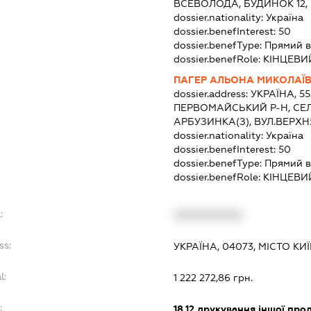
ВСЕВОЛОДА, БУДИНОК 12, 
dossier.nationality:
Україна
dossier.benefInterest:
50
dossier.benefType:
Прямий в
dossier.benefRole:
КІНЦЕВИ
ПАГЕР АЛЬОНА МИКОЛАЇ
dossier.address:
УКРАЇНА, 5
ПЕРВОМАЙСЬКИЙ Р-Н, СЕ
АРБУЗИНКА(З), ВУЛ.ВЕРХН
dossier.nationality:
Україна
dossier.benefInterest:
50
dossier.benefType:
Прямий в
dossier.benefRole:
КІНЦЕВИ
:
XXXXXXXXXX
ss:
УКРАЇНА, 04073, МІСТО КИ
l:
1 222 272,86 грн.
:
18.12
друкування іншої прод