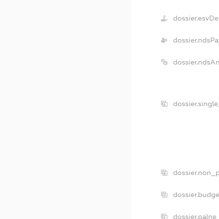
dossier.esvDe
dossier.ndsPa
dossier.ndsA
dossier.singl
dossier.non_p
dossier.budg
dossier.palne