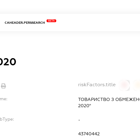
BETA
CAHEADER.PERSSEARCH
020
riskFactors.title
0
ame:
ТОВАРИСТВО З ОБМЕЖЕНО
2020"
ubType:
-
43740442