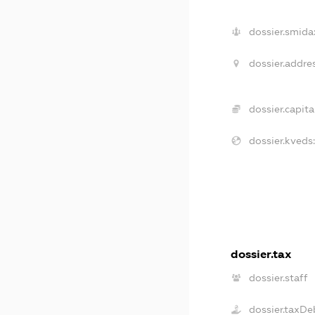
dossier.smida
dossier.addres
dossier.capital
dossier.kveds:
dossier.tax
dossier.staff
dossier.taxDe