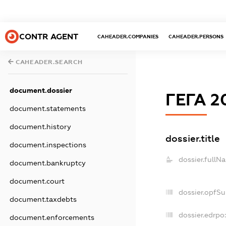
CONTR AGENT
CAHEADER.COMPANIES
CAHEADER.PERSONS
CAHEADER.SEARCH
document.dossier
ГЕГА 2
document.statements
document.history
dossier.title
document.inspections
dossier.fullN
document.bankruptcy
document.court
dossier.opfS
document.taxdebts
dossier.edrpo:
document.enforcements