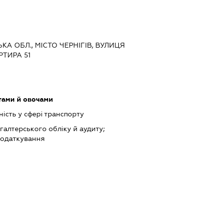
СЬКА ОБЛ., МІСТО ЧЕРНІГІВ, ВУЛИЦЯ
РТИРА 51
тами й овочами
ість у сфері транспорту
хгалтерського обліку й аудиту;
податкування