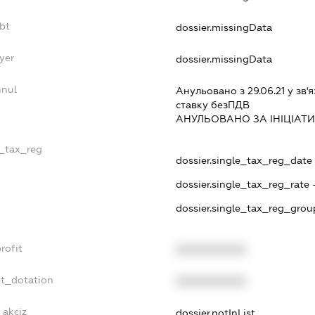
bt
dossier.missingData
yer
dossier.missingData
nnul
Анульовано з 29.06.21 у зв'я
ставку безПДВ
АНУЛЬОВАНО ЗА IНIЦIАТ
e_tax_reg
dossier.single_tax_reg_date 
dossier.single_tax_reg_rate 
dossier.single_tax_reg_grou
rofit
XXXXXXXXXX
et_dotation
XXXXXXXXXX
_akciz
dossier.notInList