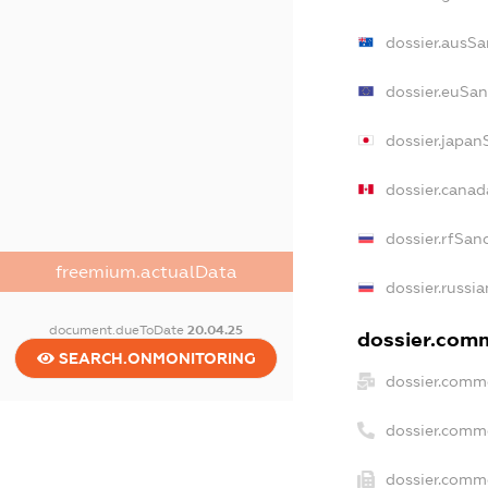
dossier.ausSa
dossier.euSan
dossier.japan
dossier.cana
dossier.rfSan
freemium.actualData
dossier.russia
document.dueToDate
20.04.25
dossier.comm
SEARCH.ONMONITORING
dossier.comme
dossier.comm
dossier.comme