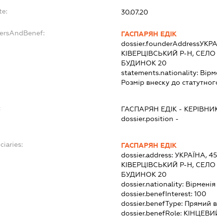
te:
30.07.20
dersAndBenef:
ГАСПАРЯН ЕДІК
dossier.founderAddress
УКРА
КІВЕРЦІВСЬКИЙ Р-Н, СЕЛ
БУДИНОК 20
statements.nationality:
Вірм
Розмір внеску до статутног
:
ГАСПАРЯН ЕДІК
-
КЕРІВНИ
dossier.position -
ciaries:
ГАСПАРЯН ЕДІК
dossier.address:
УКРАЇНА, 4
КІВЕРЦІВСЬКИЙ Р-Н, СЕЛО
БУДИНОК 20
dossier.nationality:
Вірменія
dossier.benefInterest:
100
dossier.benefType:
Прямий в
dossier.benefRole:
КІНЦЕВИ