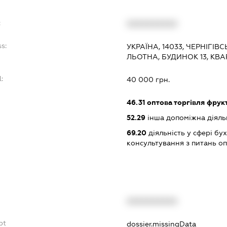
:
XXXXXXXXXX
s:
УКРАЇНА, 14033, ЧЕРНІГІВ
ЛЬОТНА, БУДИНОК 13, КВА
:
40 000 грн.
46.31
оптова торгівля фрук
52.29
інша допоміжна діяльн
69.20
діяльність у сфері бу
консультування з питань о
XXXXXXXXXX
bt
dossier.missingData