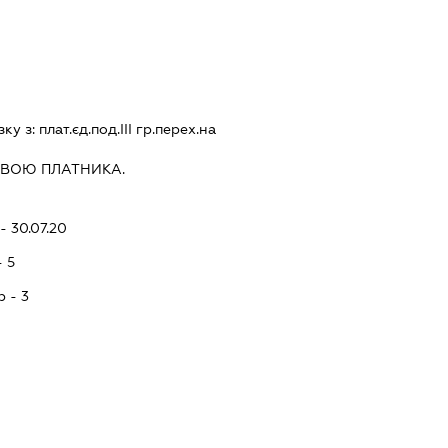
зку з:
плат.єд.под.III гр.перех.на
ИВОЮ ПЛАТНИКА.
- 30.07.20
- 5
p - 3