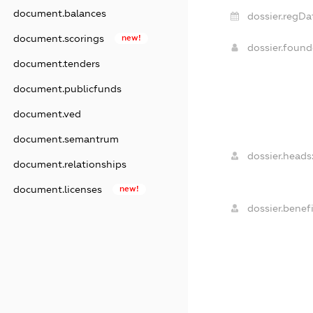
document.balances
dossier.regDa
document.scorings
new!
dossier.foun
document.tenders
document.publicfunds
document.ved
document.semantrum
dossier.heads
document.relationships
document.licenses
new!
dossier.benefi