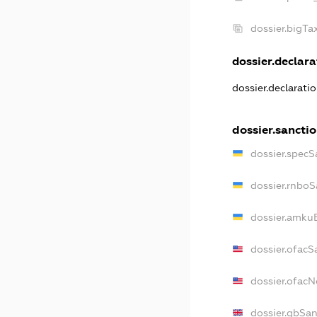
dossier.bigT
dossier.declarat
dossier.declarati
dossier.sancti
dossier.specS
dossier.rnboS
dossier.amkuB
dossier.ofacS
dossier.ofac
dossier.gbSan