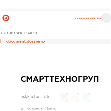
CAHEADER.GETTEST
CAHEADER.SEARCH
document.dossier
СМАРТТЕХНОГРУП
riskFactors.title
0
0
0
dossier.fullName: