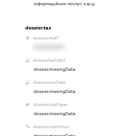
інформаційних послуг, н.в.і.у.
dossier.tax
dossier.staff
XXXXXXXXXX
dossier.taxDebt
dossier.missingData
dossier.esvDebt
dossier.missingData
dossier.ndsPayer
dossier.missingData
dossier.ndsAnnul
dossier.missingData