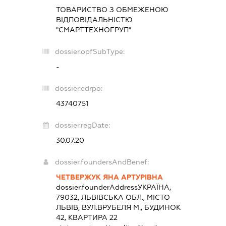
ТОВАРИСТВО З ОБМЕЖЕНОЮ
ВІДПОВІДАЛЬНІСТЮ
"СМАРТТЕХНОГРУП"
dossier.opfSubType:
-
dossier.edrpo:
43740751
dossier.regDate:
30.07.20
dossier.foundersAndBenef:
ЧЕТВЕРЖУК ЯНА АРТУРІВНА
dossier.founderAddress
УКРАЇНА,
79032, ЛЬВІВСЬКА ОБЛ., МІСТО
ЛЬВІВ, ВУЛ.ВРУБЕЛЯ М., БУДИНОК
42, КВАРТИРА 22