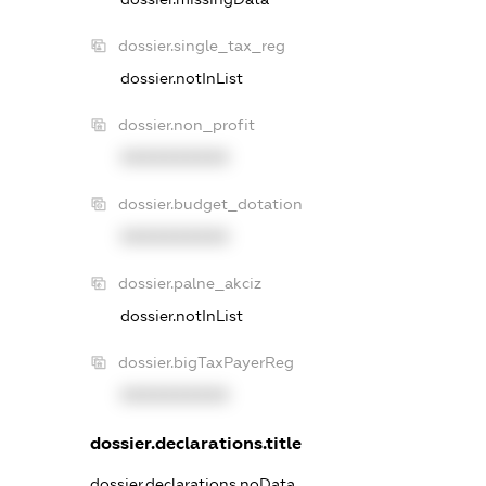
dossier.single_tax_reg
dossier.notInList
dossier.non_profit
XXXXXXXXXX
dossier.budget_dotation
XXXXXXXXXX
dossier.palne_akciz
dossier.notInList
dossier.bigTaxPayerReg
XXXXXXXXXX
dossier.declarations.title
dossier.declarations.noData