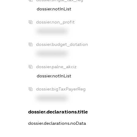
dossier.notInList
dossier.non_profit
XXXXXXXXXX
dossier.budget_dotation
XXXXXXXXXX
dossier.palne_akciz
dossier.notInList
dossier.bigTaxPayerReg
XXXXXXXXXX
dossier.declarations.title
dossier.declarations.noData