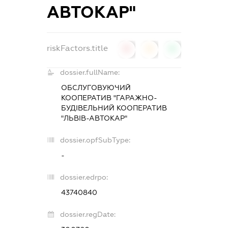
АВТОКАР"
riskFactors.title
0
0
0
dossier.fullName:
ОБСЛУГОВУЮЧИЙ
КООПЕРАТИВ "ГАРАЖНО-
БУДІВЕЛЬНИЙ КООПЕРАТИВ
"ЛЬВІВ-АВТОКАР"
dossier.opfSubType:
-
dossier.edrpo:
43740840
dossier.regDate: