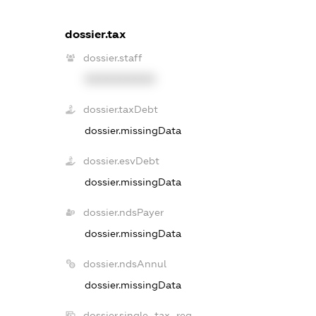
dossier.tax
dossier.staff
XXXXXXXXXX
dossier.taxDebt
dossier.missingData
dossier.esvDebt
dossier.missingData
dossier.ndsPayer
dossier.missingData
dossier.ndsAnnul
dossier.missingData
dossier.single_tax_reg