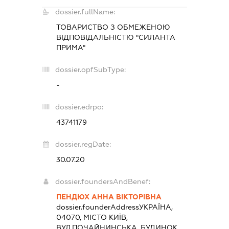
dossier.fullName:
ТОВАРИСТВО З ОБМЕЖЕНОЮ
ВІДПОВІДАЛЬНІСТЮ "СИЛАНТА
ПРИМА"
dossier.opfSubType:
-
dossier.edrpo:
43741179
dossier.regDate:
30.07.20
dossier.foundersAndBenef:
ПЕНДЮХ АННА ВІКТОРІВНА
dossier.founderAddress
УКРАЇНА,
04070, МІСТО КИЇВ,
ВУЛ.ПОЧАЙНИНСЬКА, БУДИНОК