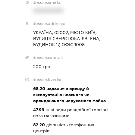
dossier.smida:
XXXXXXXXXX
dossier.address:
УКРАЇНА, 02002, МІСТО КИЇВ,
ВУЛИЦЯ СВЕРСТЮКА ЄВГЕНА,
БУДИНОК 17, ОФІС 1008
dossier.capital:
200 грн.
dossier.kveds:
68.20
надання в оренду й
експлуатацію власного чи
орендованого нерухомого майна
47.99
інші види роздрібної торгівлі
поза магазинами
82.20
діяльність телефонних
центрів