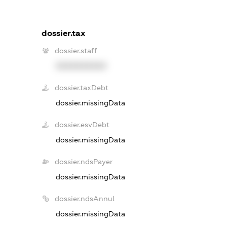
dossier.tax
dossier.staff
XXXXXXXXXX
dossier.taxDebt
dossier.missingData
dossier.esvDebt
dossier.missingData
dossier.ndsPayer
dossier.missingData
dossier.ndsAnnul
dossier.missingData