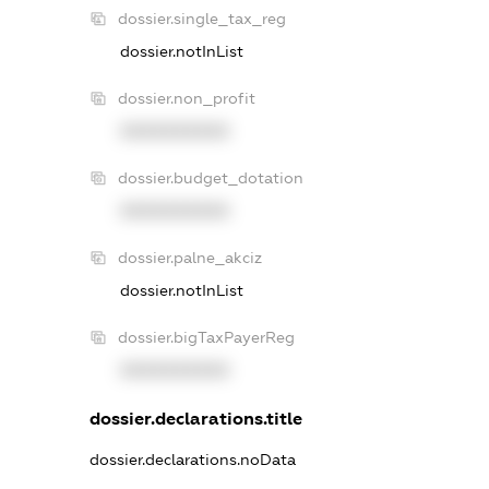
dossier.single_tax_reg
dossier.notInList
dossier.non_profit
XXXXXXXXXX
dossier.budget_dotation
XXXXXXXXXX
dossier.palne_akciz
dossier.notInList
dossier.bigTaxPayerReg
XXXXXXXXXX
dossier.declarations.title
dossier.declarations.noData