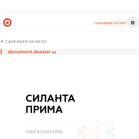
CAHEADER.GETTEST
CAHEADER.SEARCH
document.dossier
СИЛАНТА
ПРИМА
riskFactors.title
0
0
0