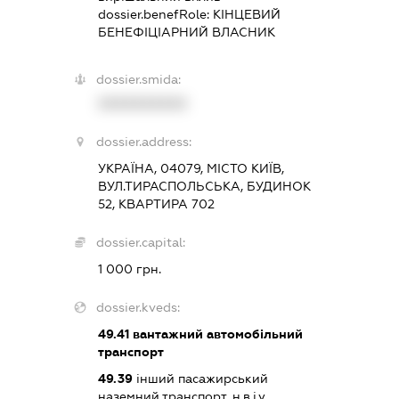
dossier.benefRole:
КІНЦЕВИЙ
БЕНЕФІЦІАРНИЙ ВЛАСНИК
dossier.smida:
XXXXXXXXXX
dossier.address:
УКРАЇНА, 04079, МІСТО КИЇВ,
ВУЛ.ТИРАСПОЛЬСЬКА, БУДИНОК
52, КВАРТИРА 702
dossier.capital:
1 000 грн.
dossier.kveds:
49.41
вантажний автомобільний
транспорт
49.39
інший пасажирський
наземний транспорт, н.в.і.у.