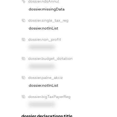
dossier.ndsAnnul
dossier.missingData
dossier.single_tax_reg
dossier.notInList
dossier.non_profit
XXXXXXXXXX
dossier.budget_dotation
XXXXXXXXXX
dossier.palne_akciz
dossier.notInList
dossier.bigTaxPayerReg
XXXXXXXXXX
dossier.declarations.title