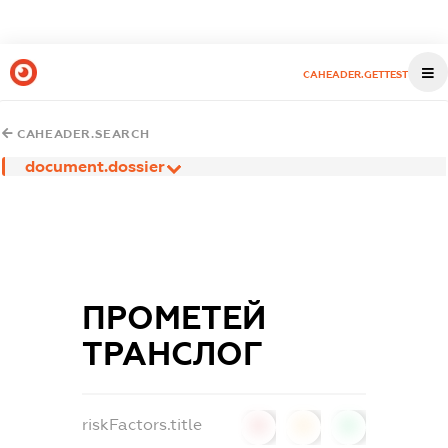
CAHEADER.GETTEST
CAHEADER.SEARCH
document.dossier
ПРОМЕТЕЙ
ТРАНСЛОГ
riskFactors.title
0
0
0