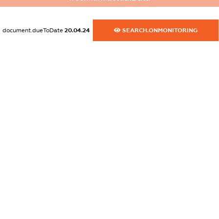
XXXXXXXXXX
dossier.commercial_info.activity
document.dueToDate
20.04.24
SEARCH.ONMONITORING
XXXXXXXXXX
freemium.exampleText_1
freemium.exampleText_2
freemium.anonymousPerSearch2
FREEMIUM.DETAILS
FREEMIUM.REGISTER