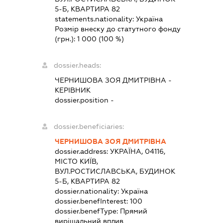
5-Б, КВАРТИРА 82
statements.nationality:
Україна
Розмір внеску до статутного фонду
(грн.):
1 000
(100 %)
dossier.heads:
ЧЕРНИШОВА ЗОЯ ДМИТРІВНА
-
КЕРІВНИК
dossier.position -
dossier.beneficiaries:
ЧЕРНИШОВА ЗОЯ ДМИТРІВНА
dossier.address:
УКРАЇНА, 04116,
МІСТО КИЇВ,
ВУЛ.РОСТИСЛАВСЬКА, БУДИНОК
5-Б, КВАРТИРА 82
dossier.nationality:
Україна
dossier.benefInterest:
100
dossier.benefType:
Прямий
вирішальний вплив