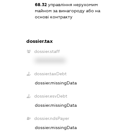
68.32
управління нерухомим
майном за винагороду або на
основі контракту
dossier.tax
dossier.staff
XXXXXXXXXX
dossier.taxDebt
dossier.missingData
dossier.esvDebt
dossier.missingData
dossier.ndsPayer
dossier.missingData