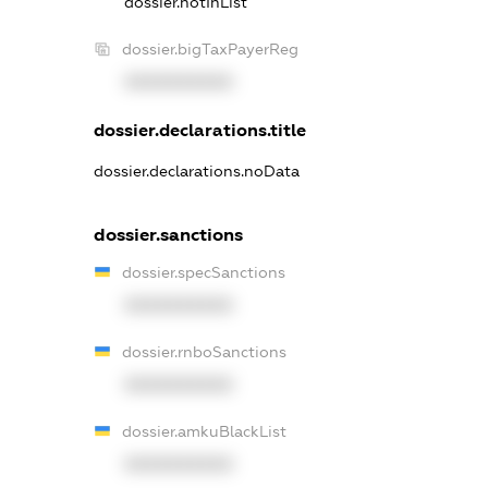
dossier.notInList
dossier.bigTaxPayerReg
XXXXXXXXXX
dossier.declarations.title
dossier.declarations.noData
dossier.sanctions
dossier.specSanctions
XXXXXXXXXX
dossier.rnboSanctions
XXXXXXXXXX
dossier.amkuBlackList
XXXXXXXXXX