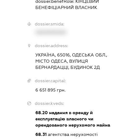
dossier.benefRole:
КІНЦЕВИЙ
БЕНЕФІЦІАРНИЙ ВЛАСНИК
dossier.smida:
XXXXXXXXXX
dossier.address:
УКРАЇНА, 65016, ОДЕСЬКА ОБЛ.,
МІСТО ОДЕСА, ВУЛИЦЯ
БЕРНАРДАЦЦІ, БУДИНОК 2Д
dossier.capital:
6 651 895 грн.
dossier.kveds:
68.20
надання в оренду й
експлуатацію власного чи
орендованого нерухомого майна
68.31
агентства нерухомості