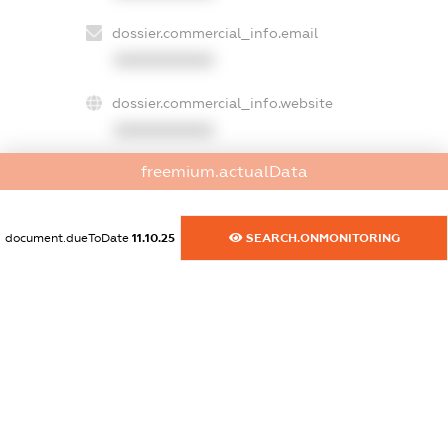
dossier.commercial_info.email
XXXXXXXXXX
dossier.commercial_info.website
XXXXXXXXXX
freemium.actualData
dossier.commercial_info.activity
XXXXXXXXXX
document.dueToDate
11.10.25
SEARCH.ONMONITORING
freemium.exampleText_1
freemium.exampleText_2
freemium.anonymousPerSearch2
FREEMIUM.DETAILS
FREEMIUM.REGISTER