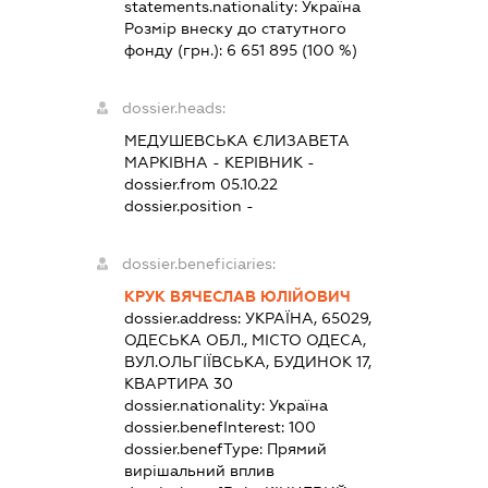
statements.nationality:
Україна
Розмір внеску до статутного
фонду (грн.):
6 651 895
(100 %)
dossier.heads:
МЕДУШЕВСЬКА ЄЛИЗАВЕТА
МАРКІВНА
-
КЕРІВНИК
-
dossier.from 05.10.22
dossier.position -
dossier.beneficiaries:
КРУК ВЯЧЕСЛАВ ЮЛІЙОВИЧ
dossier.address:
УКРАЇНА, 65029,
ОДЕСЬКА ОБЛ., МІСТО ОДЕСА,
ВУЛ.ОЛЬГІЇВСЬКА, БУДИНОК 17,
КВАРТИРА 30
dossier.nationality:
Україна
dossier.benefInterest:
100
dossier.benefType:
Прямий
вирішальний вплив