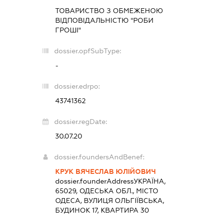
ТОВАРИСТВО З ОБМЕЖЕНОЮ
ВІДПОВІДАЛЬНІСТЮ "РОБИ
ГРОШІ"
dossier.opfSubType:
-
dossier.edrpo:
43741362
dossier.regDate:
30.07.20
dossier.foundersAndBenef:
КРУК ВЯЧЕСЛАВ ЮЛІЙОВИЧ
dossier.founderAddress
УКРАЇНА,
65029, ОДЕСЬКА ОБЛ., МІСТО
ОДЕСА, ВУЛИЦЯ ОЛЬГІЇВСЬКА,
БУДИНОК 17, КВАРТИРА 30