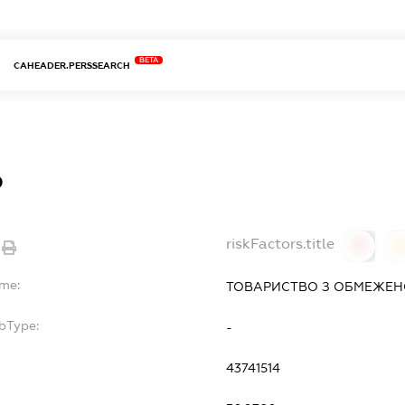
BETA
CAHEADER.PERSSEARCH
Ь
riskFactors.title
0
ame:
ТОВАРИСТВО З ОБМЕЖЕНО
bType:
-
43741514