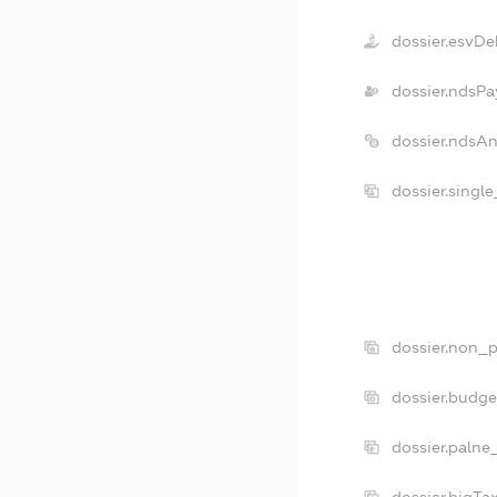
dossier.esvDe
dossier.ndsPa
dossier.ndsA
dossier.singl
dossier.non_p
dossier.budg
dossier.palne
dossier.bigT