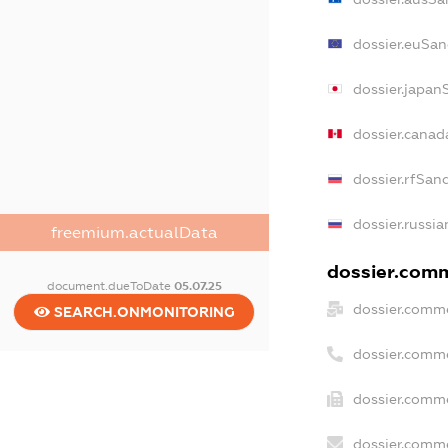
dossier.euSan
dossier.japan
dossier.cana
dossier.rfSan
dossier.russia
freemium.actualData
dossier.comm
document.dueToDate
05.07.25
dossier.comme
SEARCH.ONMONITORING
dossier.comm
dossier.comme
dossier.comme