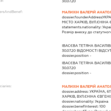
te:
30.07.20
dersAndBenef:
МАЛИХІН ВАЛЕРІЙ АНАТО
dossier.founderAddress
УКРА
МІСТО ХАРКІВ, ВУЛ.ЄНІНА 
statements.nationality:
Укра
Розмір внеску до статутног
:
ІВАСЄВА ТЕТЯНА ВАСИЛІ
30.07.20
ВІДОМОСТІ ВІДСУ
dossier.position -
ІВАСЄВА ТЕТЯНА ВАСИЛІ
30.07.20
dossier.position -
ciaries:
МАЛИХІН ВАЛЕРІЙ АНАТО
dossier.address:
УКРАЇНА, 61
ХАРКІВ, ВУЛ.ЄНІНА ЄВГЕНІ
dossier.nationality:
Україна
dossier.benefInterest:
100