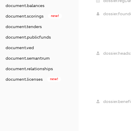
dossier.regDa
document.balances
dossier.foun
document.scorings
new!
document.tenders
document.publicfunds
document.ved
dossier.heads
document.semantrum
document.relationships
document.licenses
new!
dossier.benefi