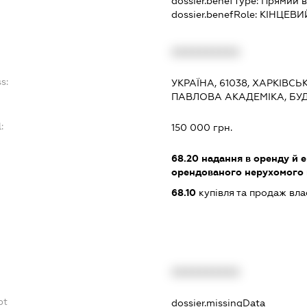
dossier.benefType:
Прямий в
dossier.benefRole:
КІНЦЕВИ
:
XXXXXXXXXX
s:
УКРАЇНА, 61038, ХАРКІВСЬ
ПАВЛОВА АКАДЕМІКА, БУ
:
150 000 грн.
68.20
надання в оренду й е
орендованого нерухомого
68.10
купівля та продаж вл
XXXXXXXXXX
bt
dossier.missingData