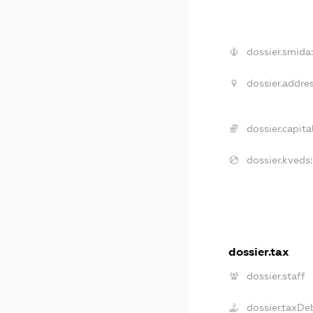
dossier.smida
dossier.addres
dossier.capital
dossier.kveds:
dossier.tax
dossier.staff
dossier.taxDe