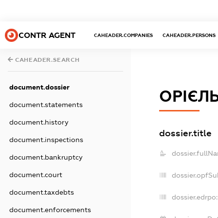
CONTR AGENT
CAHEADER.COMPANIES
CAHEADER.PERSONS
CAHEADER.SEARCH
document.dossier
ОРІЄЛ
document.statements
document.history
dossier.title
document.inspections
dossier.fullN
document.bankruptcy
document.court
dossier.opfSu
document.taxdebts
dossier.edrpo:
document.enforcements