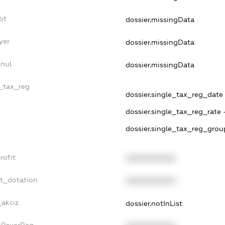
bt
dossier.missingData
yer
dossier.missingData
nnul
dossier.missingData
e_tax_reg
dossier.single_tax_reg_date 
dossier.single_tax_reg_rate 
dossier.single_tax_reg_grou
rofit
XXXXXXXXXX
et_dotation
XXXXXXXXXX
_akciz
dossier.notInList
axPayerReg