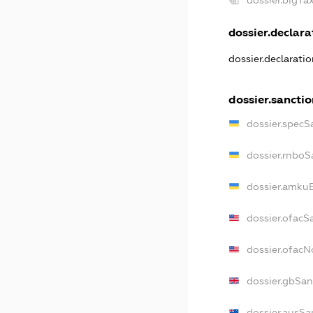
dossier.declarat
dossier.declarati
dossier.sancti
dossier.specS
dossier.rnboS
dossier.amkuB
dossier.ofacS
dossier.ofac
dossier.gbSan
dossier.ausSa