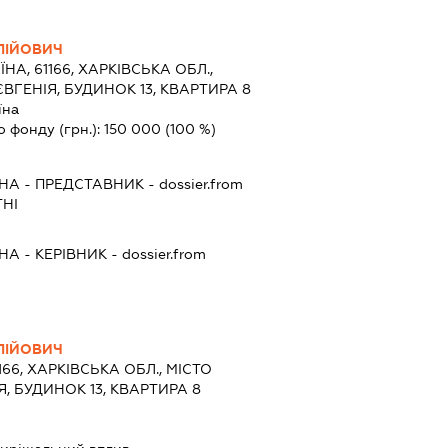
ЛІЙОВИЧ
ЇНА, 61166, ХАРКІВСЬКА ОБЛ.,
ЄВГЕНІЯ, БУДИНОК 13, КВАРТИРА 8
їна
о фонду (грн.):
150 000
(100 %)
ВНА
-
ПРЕДСТАВНИК
- dossier.from
ТНІ
ВНА
-
КЕРІВНИК
- dossier.from
ЛІЙОВИЧ
166, ХАРКІВСЬКА ОБЛ., МІСТО
Я, БУДИНОК 13, КВАРТИРА 8