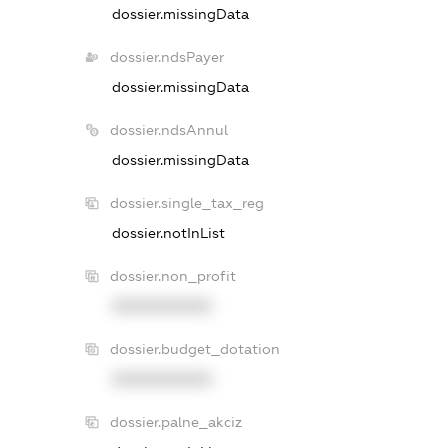
dossier.missingData
dossier.ndsPayer
dossier.missingData
dossier.ndsAnnul
dossier.missingData
dossier.single_tax_reg
dossier.notInList
dossier.non_profit
XXXXXXXXXX
dossier.budget_dotation
XXXXXXXXXX
dossier.palne_akciz