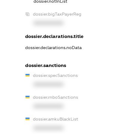
dossier.notInList
dossier.bigTaxPayerReg
XXXXXXXXXX
dossier.declarations.title
dossier.declarations.noData
dossier.sanctions
dossier.specSanctions
XXXXXXXXXX
dossier.rnboSanctions
XXXXXXXXXX
dossier.amkuBlackList
XXXXXXXXXX