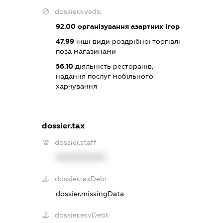
dossier.kveds:
92.00
організування азартних ігор
47.99
інші види роздрібної торгівлі
поза магазинами
56.10
діяльність ресторанів,
надання послуг мобільного
харчування
dossier.tax
dossier.staff
XXXXXXXXXX
dossier.taxDebt
dossier.missingData
dossier.esvDebt