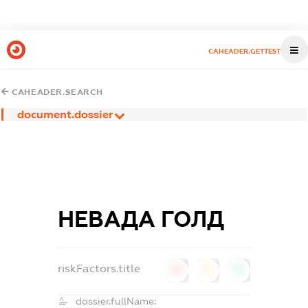
CAHEADER.GETTEST
CAHEADER.SEARCH
document.dossier
НЕВАДА ГОЛД
riskFactors.title
0
0
0
dossier.fullName: