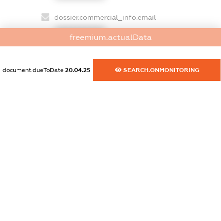
dossier.commercial_info.email
XXXXXXXXXX
freemium.actualData
dossier.commercial_info.website
XXXXXXXXXX
document.dueToDate
20.04.25
SEARCH.ONMONITORING
dossier.commercial_info.activity
XXXXXXXXXX
freemium.exampleText_1
freemium.exampleText_2
freemium.anonymousPerSearch2
FREEMIUM.DETAILS
FREEMIUM.REGISTER