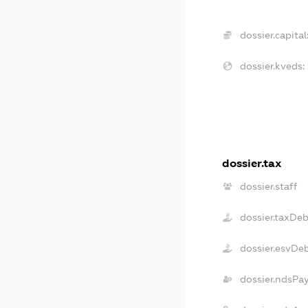
dossier.capital
dossier.kveds:
dossier.tax
dossier.staff
dossier.taxDe
dossier.esvDe
dossier.ndsPa