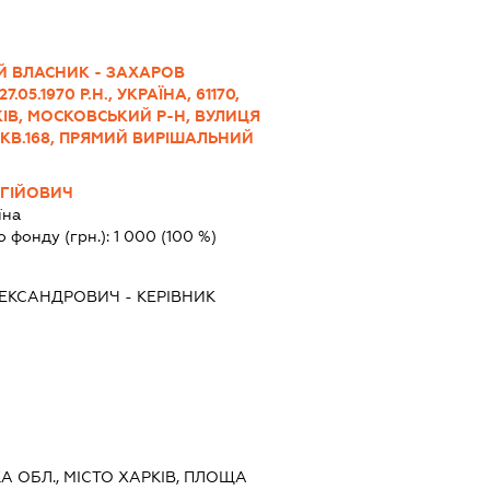
Й ВЛАСНИК - ЗАХАРОВ
05.1970 Р.Н., УКРАЇНА, 61170,
КІВ, МОСКОВСЬКИЙ Р-Н, ВУЛИЦЯ
 КВ.168, ПРЯМИЙ ВИРІШАЛЬНИЙ
РГІЙОВИЧ
їна
о фонду (грн.):
1 000
(100 %)
ЛЕКСАНДРОВИЧ
-
КЕРІВНИК
КА ОБЛ., МІСТО ХАРКІВ, ПЛОЩА