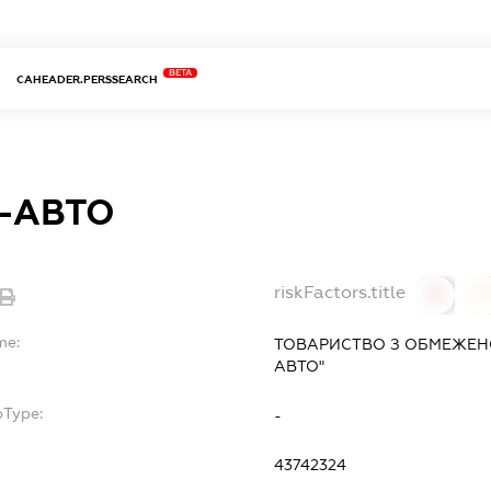
BETA
CAHEADER.PERSSEARCH
Н-АВТО
riskFactors.title
0
0
me:
ТОВАРИСТВО З ОБМЕЖЕНО
АВТО"
bType:
-
43742324