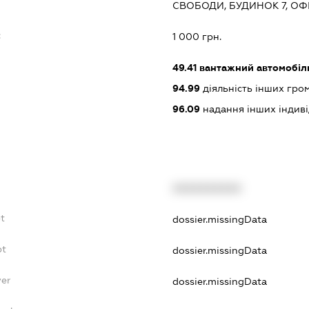
СВОБОДИ, БУДИНОК 7, ОФІ
:
1 000 грн.
49.41
вантажний автомобіл
94.99
діяльність інших грома
96.09
надання інших індивіду
XXXXXXXXXX
bt
dossier.missingData
bt
dossier.missingData
yer
dossier.missingData