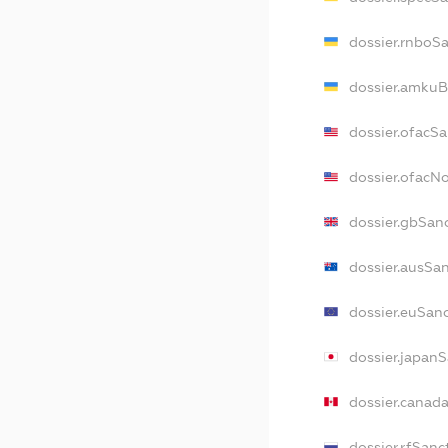
dossier.rnboS
dossier.amkuB
dossier.ofacS
dossier.ofac
dossier.gbSan
dossier.ausSa
dossier.euSan
dossier.japan
dossier.canad
dossier.rfSanc