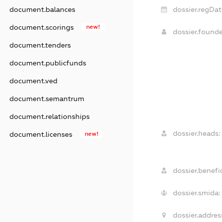
dossier.regDat
document.balances
document.scorings
new!
dossier.found
document.tenders
document.publicfunds
document.ved
document.semantrum
document.relationships
dossier.heads:
document.licenses
new!
dossier.benefic
dossier.smida:
dossier.addres