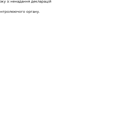
зку з:
ненадання декларацiй
онтролюючого органу.