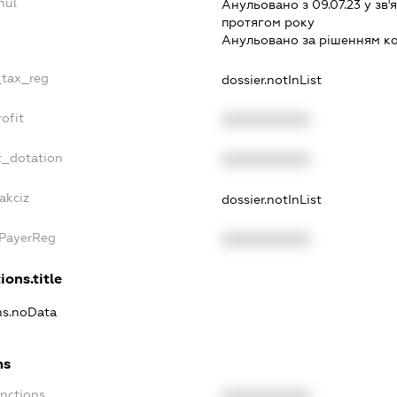
nul
Анульовано з 09.07.23 у зв'я
протягом року
Анульовано за рiшенням к
_tax_reg
dossier.notInList
ofit
XXXXXXXXXX
t_dotation
XXXXXXXXXX
akciz
dossier.notInList
xPayerReg
XXXXXXXXXX
ions.title
ons.noData
ns
anctions
XXXXXXXXXX