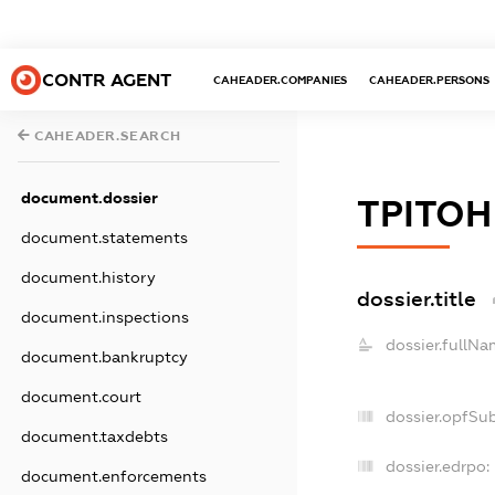
CONTR AGENT
CAHEADER.COMPANIES
CAHEADER.PERSONS
CAHEADER.SEARCH
document.dossier
ТРІТО
document.statements
document.history
dossier.title
document.inspections
dossier.fullNa
document.bankruptcy
document.court
dossier.opfSu
document.taxdebts
dossier.edrpo:
document.enforcements