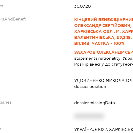
e:
30.07.20
ersAndBenef:
КІНЦЕВИЙ БЕНЕФІЦІАРНИ
ОЛЕКСАНДР СЕРГІЙОВИЧ, 27.
ХАРКІВСЬКА ОБЛ., М. ХАР
ВАЛЕНТИНІВСЬКА, БУД.18,
ВПЛИВ, ЧАСТКА - 100%
ЗАХАРОВ ОЛЕКСАНДР СЕ
statements.nationality:
Укра
Розмір внеску до статутног
УДОВИЧЕНКО МИКОЛА О
dossier.position -
iaries:
dossier.missingData
XXXXXXXXXX
s:
УКРАЇНА, 61022, ХАРКІВСЬ