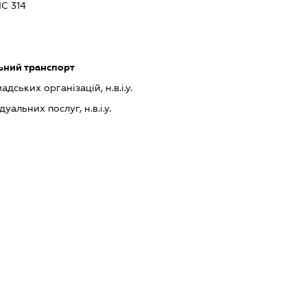
С 314
ьний транспорт
дських організацій, н.в.і.у.
альних послуг, н.в.і.у.