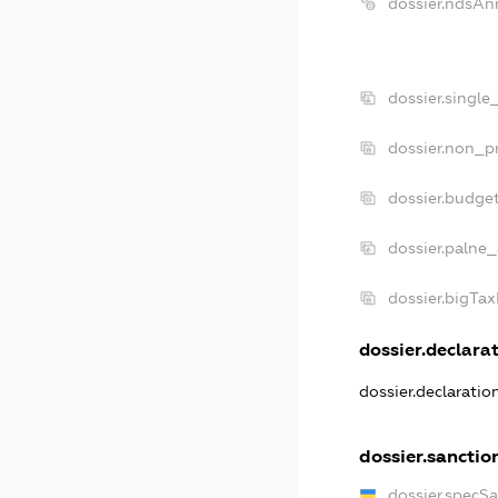
dossier.ndsAn
dossier.single
dossier.non_pr
dossier.budge
dossier.palne_
dossier.bigTa
dossier.declarat
dossier.declarati
dossier.sanctio
dossier.specS