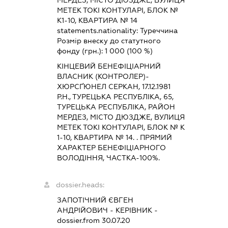
МЕТЕК ТОКІ КОНТУЛАРІ, БЛОК №
К1-10, КВАРТИРА № 14
statements.nationality:
Туреччина
Розмір внеску до статутного
фонду (грн.):
1 000
(100 %)
КІНЦЕВИЙ БЕНЕФІЦІАРНИЙ
ВЛАСНИК (КОНТРОЛЕР)-
ХЮРСҐЮНЕЛ СЕРКАН, 17.12.1981
Р.Н., ТУРЕЦЬКА РЕСПУБЛІКА, 65,
ТУРЕЦЬКА РЕСПУБЛІКА, РАЙОН
МЕРДЕЗ, МІСТО ДЮЗДЖЕ, ВУЛИЦЯ
МЕТЕК ТОКІ КОНТУЛАРІ, БЛОК № К
1-10, КВАРТИРА № 14. . ПРЯМИЙ
ХАРАКТЕР БЕНЕФІЦІАРНОГО
ВОЛОДІННЯ, ЧАСТКА-100%.
dossier.heads:
ЗАПОТІЧНИЙ ЄВГЕН
АНДРІЙОВИЧ
-
КЕРІВНИК
-
dossier.from 30.07.20