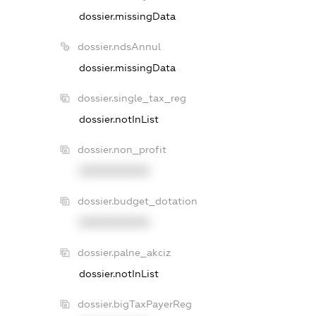
dossier.missingData
dossier.ndsAnnul
dossier.missingData
dossier.single_tax_reg
dossier.notInList
dossier.non_profit
XXXXXXXXXX
dossier.budget_dotation
XXXXXXXXXX
dossier.palne_akciz
dossier.notInList
dossier.bigTaxPayerReg