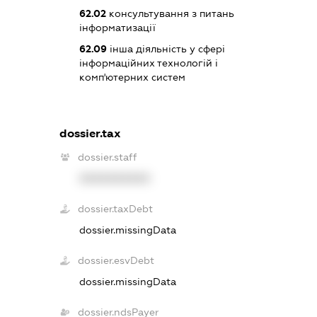
62.02
консультування з питань
інформатизації
62.09
інша діяльність у сфері
інформаційних технологій і
комп'ютерних систем
dossier.tax
dossier.staff
XXXXXXXXXX
dossier.taxDebt
dossier.missingData
dossier.esvDebt
dossier.missingData
dossier.ndsPayer