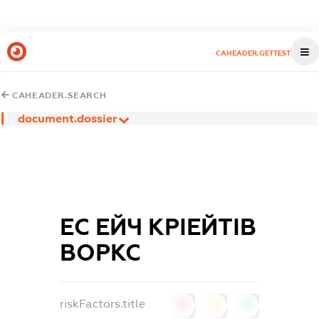
CAHEADER.GETTEST
CAHEADER.SEARCH
document.dossier
ЕС ЕЙЧ КРІЕЙТІВ
ВОРКС
riskFactors.title
0
0
0