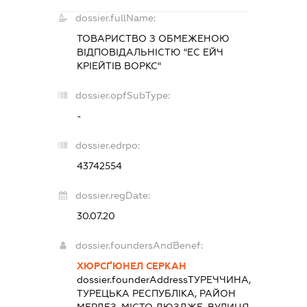
dossier.fullName:
ТОВАРИСТВО З ОБМЕЖЕНОЮ
ВІДПОВІДАЛЬНІСТЮ "ЕС ЕЙЧ
КРІЕЙТІВ ВОРКС"
dossier.opfSubType:
-
dossier.edrpo:
43742554
dossier.regDate:
30.07.20
dossier.foundersAndBenef:
ХЮРСҐЮНЕЛ СЕРКАН
dossier.founderAddress
ТУРЕЧЧИНА,
ТУРЕЦЬКА РЕСПУБЛІКА, РАЙОН
МЕРДЕЗ, МІСТО ДЮЗДЖЕ, ВУЛИЦЯ