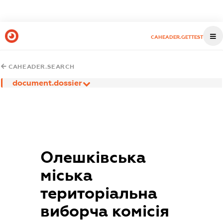
CAHEADER.GETTEST
CAHEADER.SEARCH
document.dossier
Олешківська
міська
територіальна
виборча комісія