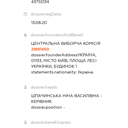
43755134
dossier.regDate:
13.08.20
dossier.foundersAndBenef:
ЦЕНТРАЛЬНА ВИБОРЧА КОМІСІЯ
21661450
dossier.founderAddress
УКРАЇНА,
01133, МІСТО КИЇВ, ПЛОЩА ЛЕСІ
УКРАЇНКИ, БУДИНОК 1
statements.nationality:
Україна
dossier.heads:
ШПАЧИНСЬКА НІНА ВАСИЛІВНА
-
КЕРІВНИК
dossier.position -
dossier.beneficiaries: