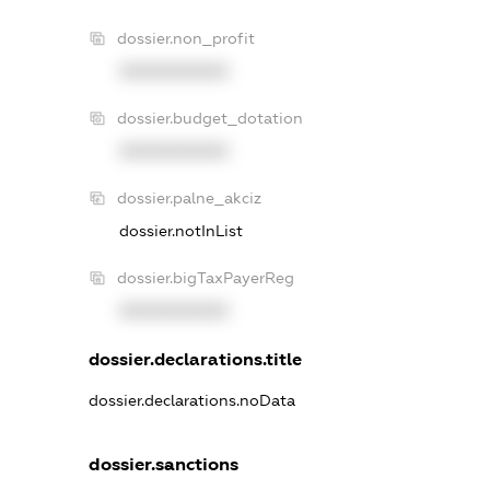
dossier.non_profit
XXXXXXXXXX
dossier.budget_dotation
XXXXXXXXXX
dossier.palne_akciz
dossier.notInList
dossier.bigTaxPayerReg
XXXXXXXXXX
dossier.declarations.title
dossier.declarations.noData
dossier.sanctions