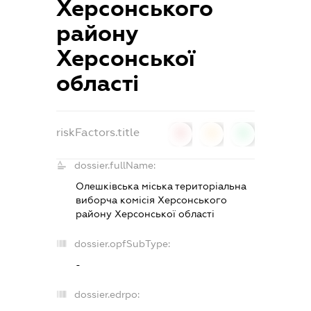
Херсонського
району
Херсонської
області
riskFactors.title
0
0
0
dossier.fullName:
Олешківська міська територіальна
виборча комісія Херсонського
району Херсонської області
dossier.opfSubType:
-
dossier.edrpo: