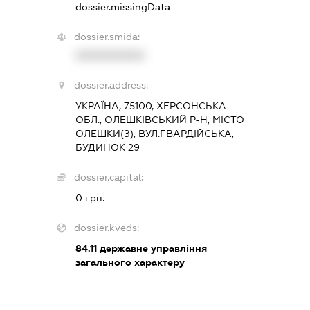
dossier.missingData
dossier.smida:
XXXXXXXXXX
dossier.address:
УКРАЇНА, 75100, ХЕРСОНСЬКА
ОБЛ., ОЛЕШКІВСЬКИЙ Р-Н, МІСТО
ОЛЕШКИ(З), ВУЛ.ГВАРДІЙСЬКА,
БУДИНОК 29
dossier.capital:
0 грн.
dossier.kveds:
84.11
державне управління
загального характеру