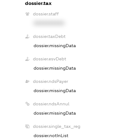
dossier.tax
dossier.staff
XXXXXXXXXX
dossier.taxDebt
dossier.missingData
dossier.esvDebt
dossier.missingData
dossier.ndsPayer
dossier.missingData
dossier.ndsAnnul
dossier.missingData
dossier.single_tax_reg
dossier.notInList