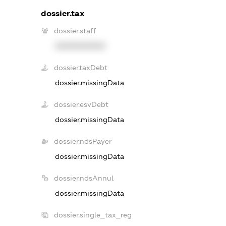
dossier.tax
dossier.staff
XXXXXXXXXX
dossier.taxDebt
dossier.missingData
dossier.esvDebt
dossier.missingData
dossier.ndsPayer
dossier.missingData
dossier.ndsAnnul
dossier.missingData
dossier.single_tax_reg