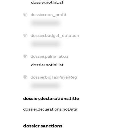
dossier.notInList
dossier.non_profit
XXXXXXXXXX
dossier.budget_dotation
XXXXXXXXXX
dossier.palne_akciz
dossier.notInList
dossier.bigTaxPayerReg
XXXXXXXXXX
dossier.declarations.title
dossier.declarations.noData
dossier.sanctions