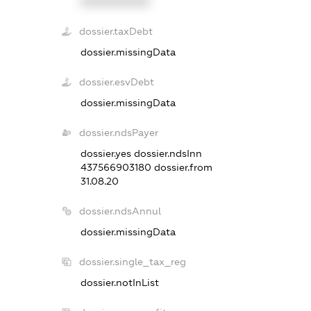
XXXXXXXXXX
dossier.taxDebt
dossier.missingData
dossier.esvDebt
dossier.missingData
dossier.ndsPayer
dossier.yes
dossier.ndsInn
437566903180
dossier.from
31.08.20
dossier.ndsAnnul
dossier.missingData
dossier.single_tax_reg
dossier.notInList