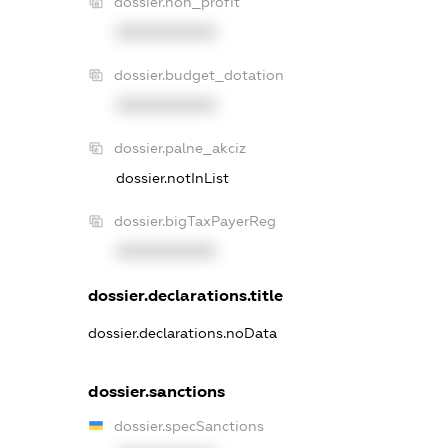
dossier.non_profit
XXXXXXXXXX
dossier.budget_dotation
XXXXXXXXXX
dossier.palne_akciz
dossier.notInList
dossier.bigTaxPayerReg
XXXXXXXXXX
dossier.declarations.title
dossier.declarations.noData
dossier.sanctions
dossier.specSanctions