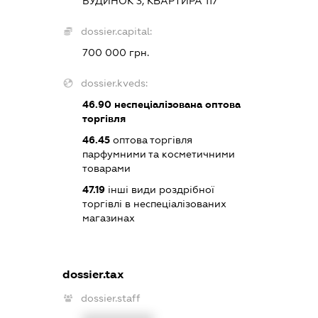
БУДИНОК 3, КВАРТИРА 117
dossier.capital:
700 000 грн.
dossier.kveds:
46.90
неспеціалізована оптова
торгівля
46.45
оптова торгівля
парфумними та косметичними
товарами
47.19
інші види роздрібної
торгівлі в неспеціалізованих
магазинах
dossier.tax
dossier.staff