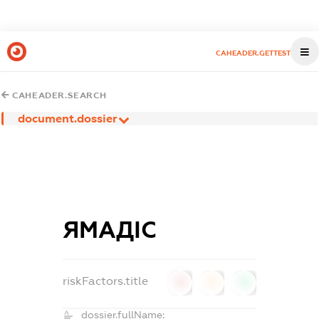
CAHEADER.GETTEST
CAHEADER.SEARCH
document.dossier
ЯМАДІС
riskFactors.title
0
0
0
dossier.fullName: