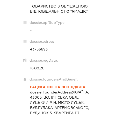
ТОВАРИСТВО З ОБМЕЖЕНОЮ
ВІДПОВІДАЛЬНІСТЮ "ЯМАДІС"
dossier.opfSubType:
-
dossier.edrpo:
43756693
dossier.regDate:
16.08.20
dossier.foundersAndBenef:
РАЦЬКА ОЛЕНА ЛЕОНІДІВНА
dossier.founderAddress
УКРАЇНА,
43005, ВОЛИНСЬКА ОБЛ.,
ЛУЦЬКИЙ Р-Н, МІСТО ЛУЦЬК,
ВУЛ.ГУЛАКА-АРТЕМОВСЬКОГО,
БУДИНОК 3, КВАРТИРА 117