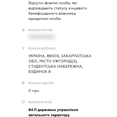
Відсутні фізичні особи, які
відповідають статусу кінцевого
бенефіціарного власника
юридичної особи
dossier.smida:
XXXXXXXXXX
dossier.address:
УКРАЇНА, 88000, ЗАКАРПАТСЬКА
ОБЛ., МІСТО УЖГОРОД(З),
СТУДЕНТСЬКА НАБЕРЕЖНА,
БУДИНОК 8
dossier.capital:
0 грн.
dossier.kveds:
84.11
державне управління
загального характеру