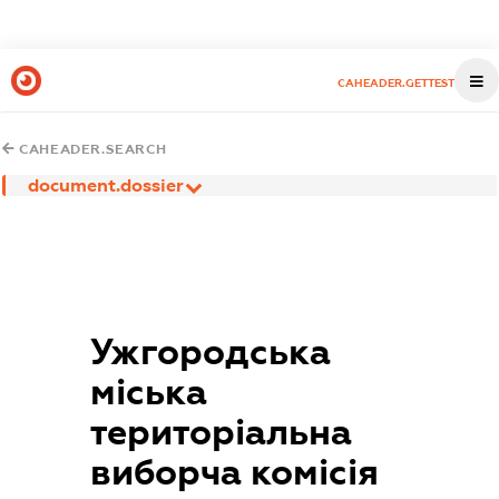
CAHEADER.GETTEST
CAHEADER.SEARCH
document.dossier
Ужгородська
міська
територіальна
виборча комісія