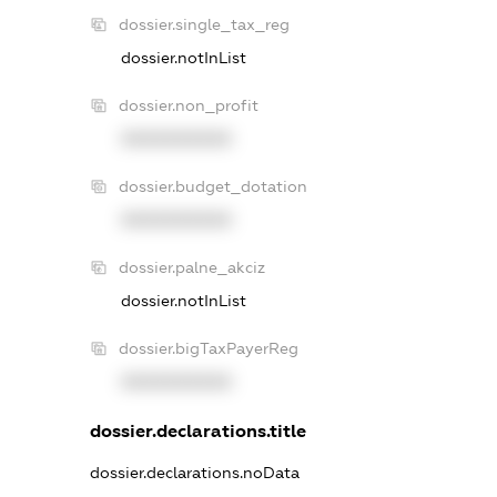
dossier.single_tax_reg
dossier.notInList
dossier.non_profit
XXXXXXXXXX
dossier.budget_dotation
XXXXXXXXXX
dossier.palne_akciz
dossier.notInList
dossier.bigTaxPayerReg
XXXXXXXXXX
dossier.declarations.title
dossier.declarations.noData