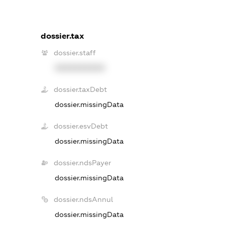
dossier.tax
dossier.staff
XXXXXXXXXX
dossier.taxDebt
dossier.missingData
dossier.esvDebt
dossier.missingData
dossier.ndsPayer
dossier.missingData
dossier.ndsAnnul
dossier.missingData