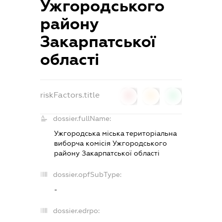
Ужгородського
району
Закарпатської
області
riskFactors.title
0
0
0
dossier.fullName:
Ужгородська міська територіальна
виборча комісія Ужгородського
району Закарпатської області
dossier.opfSubType:
-
dossier.edrpo: