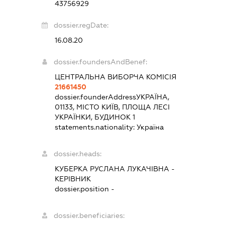
43756929
dossier.regDate:
16.08.20
dossier.foundersAndBenef:
ЦЕНТРАЛЬНА ВИБОРЧА КОМІСІЯ
21661450
dossier.founderAddress
УКРАЇНА,
01133, МІСТО КИЇВ, ПЛОЩА ЛЕСІ
УКРАЇНКИ, БУДИНОК 1
statements.nationality:
Україна
dossier.heads:
КУБЕРКА РУСЛАНА ЛУКАЧІВНА
-
КЕРІВНИК
dossier.position -
dossier.beneficiaries: