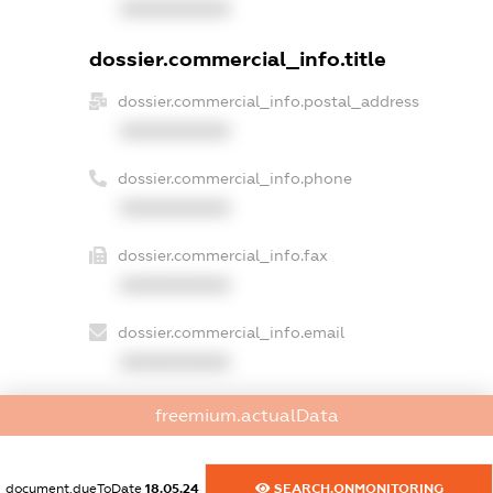
XXXXXXXXXX
dossier.commercial_info.title
dossier.commercial_info.postal_address
XXXXXXXXXX
dossier.commercial_info.phone
XXXXXXXXXX
dossier.commercial_info.fax
XXXXXXXXXX
dossier.commercial_info.email
XXXXXXXXXX
dossier.commercial_info.website
freemium.actualData
XXXXXXXXXX
dossier.commercial_info.activity
document.dueToDate
18.05.24
SEARCH.ONMONITORING