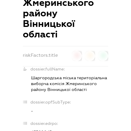
Жмеринського
району
Вінницької
області
riskFactors.title
0
0
0
dossier.fullName:
Шаргородська міська територіальна
виборча комісія Жмеринського
району Вінницької області
dossier.opfSubType:
-
dossier.edrpo: