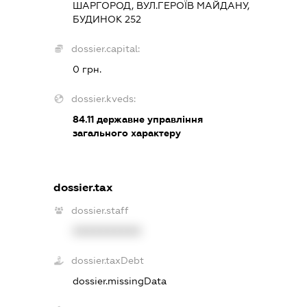
ШАРГОРОД, ВУЛ.ГЕРОЇВ МАЙДАНУ,
БУДИНОК 252
dossier.capital:
0 грн.
dossier.kveds:
84.11
державне управління
загального характеру
dossier.tax
dossier.staff
XXXXXXXXXX
dossier.taxDebt
dossier.missingData