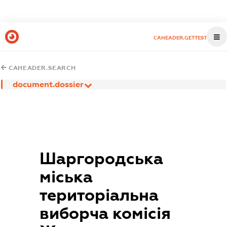
CAHEADER.GETTEST
CAHEADER.SEARCH
document.dossier
Шаргородська
міська
територіальна
виборча комісія