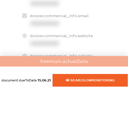
XXXXXXXXXX
dossier.commercial_info.email
XXXXXXXXXX
dossier.commercial_info.website
XXXXXXXXXX
dossier.commercial_info.activity
freemium.actualData
XXXXXXXXXX
document.dueToDate
15.06.21
SEARCH.ONMONITORING
freemium.exampleText_1
freemium.exampleText_2
freemium.anonymousPerSearch2
FREEMIUM.DETAILS
FREEMIUM.REGISTER