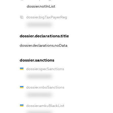
dossier.notInList
dossier.bigTaxPayerReg
XXXXXXXXXX
dossier.declarations.title
dossier.declarations.noData
dossier.sanctions
dossier.specSanctions
XXXXXXXXXX
dossier.rnboSanctions
XXXXXXXXXX
dossier.amkuBlackList