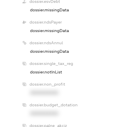
dossier.esvDebt
dossier.missingData
dossier.ndsPayer
dossier.missingData
dossier.ndsAnnul
dossier.missingData
dossier.single_tax_reg
dossier.notInList
dossier.non_profit
XXXXXXXXXX
dossier.budget_dotation
XXXXXXXXXX
dossier.palne_akciz