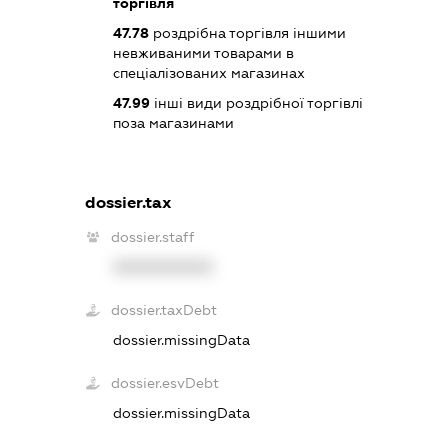
торгівля
47.78
роздрібна торгівля іншими
невживаними товарами в
спеціалізованих магазинах
47.99
інші види роздрібної торгівлі
поза магазинами
dossier.tax
dossier.staff
XXXXXXXXXX
dossier.taxDebt
dossier.missingData
dossier.esvDebt
dossier.missingData