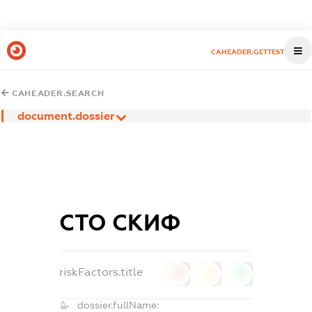
CAHEADER.GETTEST
CAHEADER.SEARCH
document.dossier
СТО СКИФ
riskFactors.title
0
0
0
dossier.fullName: