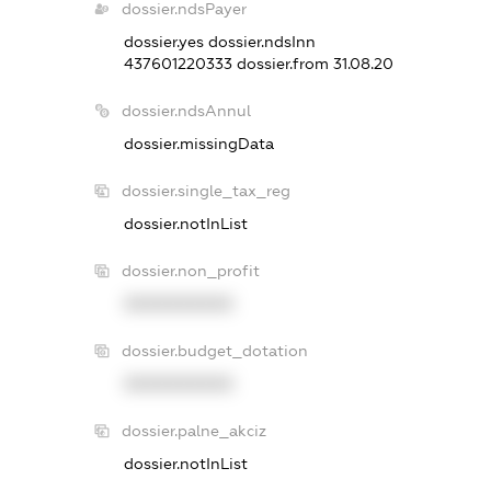
dossier.ndsPayer
dossier.yes
dossier.ndsInn
437601220333
dossier.from 31.08.20
dossier.ndsAnnul
dossier.missingData
dossier.single_tax_reg
dossier.notInList
dossier.non_profit
XXXXXXXXXX
dossier.budget_dotation
XXXXXXXXXX
dossier.palne_akciz
dossier.notInList