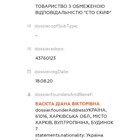
ТОВАРИСТВО З ОБМЕЖЕНОЮ
ВІДПОВІДАЛЬНІСТЮ "СТО СКИФ"
dossier.opfSubType:
-
dossier.edrpo:
43760123
dossier.regDate:
18.08.20
dossier.foundersAndBenef:
БАСІСТА ДІАНА ВІКТОРІВНА
dossier.founderAddress
УКРАЇНА,
61016, ХАРКІВСЬКА ОБЛ., МІСТО
ХАРКІВ, ВУЛ.ТРОПІНІНА, БУДИНОК
7
statements.nationality:
Україна