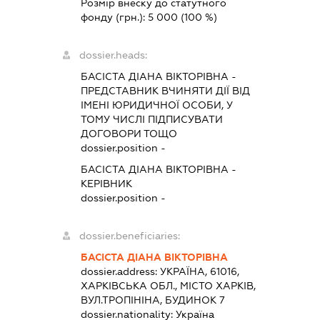
Розмір внеску до статутного
фонду (грн.):
5 000
(100 %)
dossier.heads:
БАСІСТА ДІАНА ВІКТОРІВНА
-
ПРЕДСТАВНИК
ВЧИНЯТИ ДІЇ ВІД
ІМЕНІ ЮРИДИЧНОЇ ОСОБИ, У
ТОМУ ЧИСЛІ ПІДПИСУВАТИ
ДОГОВОРИ ТОЩО
dossier.position -
БАСІСТА ДІАНА ВІКТОРІВНА
-
КЕРІВНИК
dossier.position -
dossier.beneficiaries:
БАСІСТА ДІАНА ВІКТОРІВНА
dossier.address:
УКРАЇНА, 61016,
ХАРКІВСЬКА ОБЛ., МІСТО ХАРКІВ,
ВУЛ.ТРОПІНІНА, БУДИНОК 7
dossier.nationality:
Україна