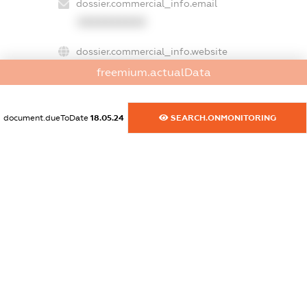
dossier.commercial_info.email
XXXXXXXXXX
dossier.commercial_info.website
XXXXXXXXXX
freemium.actualData
dossier.commercial_info.activity
XXXXXXXXXX
document.dueToDate
18.05.24
SEARCH.ONMONITORING
freemium.exampleText_1
freemium.exampleText_2
freemium.anonymousPerSearch2
FREEMIUM.DETAILS
FREEMIUM.REGISTER