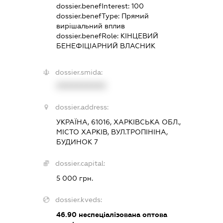
dossier.benefInterest:
100
dossier.benefType:
Прямий
вирішальний вплив
dossier.benefRole:
КІНЦЕВИЙ
БЕНЕФІЦІАРНИЙ ВЛАСНИК
dossier.smida:
XXXXXXXXXX
dossier.address:
УКРАЇНА, 61016, ХАРКІВСЬКА ОБЛ.,
МІСТО ХАРКІВ, ВУЛ.ТРОПІНІНА,
БУДИНОК 7
dossier.capital:
5 000 грн.
dossier.kveds:
46.90
неспеціалізована оптова