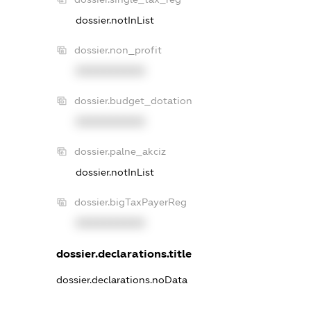
dossier.notInList
dossier.non_profit
XXXXXXXXXX
dossier.budget_dotation
XXXXXXXXXX
dossier.palne_akciz
dossier.notInList
dossier.bigTaxPayerReg
XXXXXXXXXX
dossier.declarations.title
dossier.declarations.noData