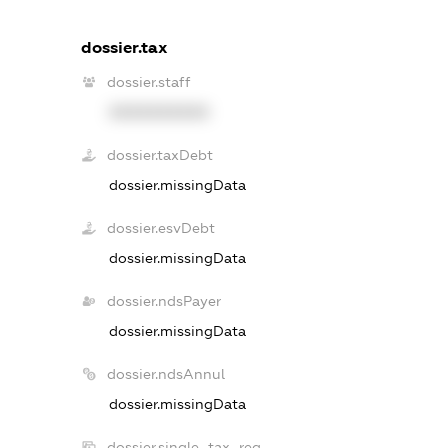
dossier.tax
dossier.staff
XXXXXXXXXX
dossier.taxDebt
dossier.missingData
dossier.esvDebt
dossier.missingData
dossier.ndsPayer
dossier.missingData
dossier.ndsAnnul
dossier.missingData
dossier.single_tax_reg