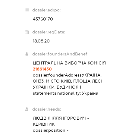
dossier.edrpo:
43760170
dossier.regDate:
18.08.20
dossier.foundersAndBenef:
ЦЕНТРАЛЬНА ВИБОРЧА КОМІСІЯ
21661450
dossier.founderAddress
УКРАЇНА,
01133, МІСТО КИЇВ, ПЛОЩА ЛЕСІ
УКРАЇНКИ, БУДИНОК 1
statements.nationality:
Україна
dossier.heads:
ЛЮДВІК ІЛЛЯ ІГОРОВИЧ
-
КЕРІВНИК
dossier.position -