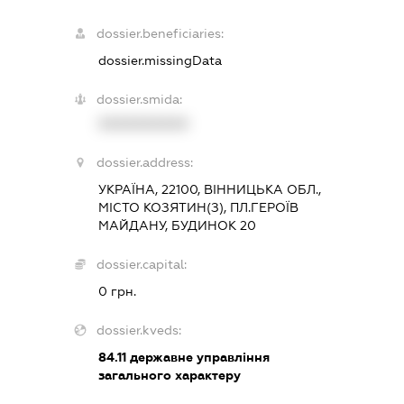
dossier.beneficiaries:
dossier.missingData
dossier.smida:
XXXXXXXXXX
dossier.address:
УКРАЇНА, 22100, ВІННИЦЬКА ОБЛ.,
МІСТО КОЗЯТИН(З), ПЛ.ГЕРОЇВ
МАЙДАНУ, БУДИНОК 20
dossier.capital:
0 грн.
dossier.kveds:
84.11
державне управління
загального характеру