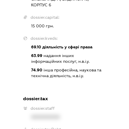
КОРПУС 6
dossier.capital:
15 000 грн.
dossier.kveds:
69.10
діяльність у сфері права
63.99
надання інших
інформаційних послуг, н.в.і.у.
74.90
інша професійна, наукова та
технічна діяльність, н.в.і.у.
dossier.tax
dossier.staff
XXXXXXXXXX