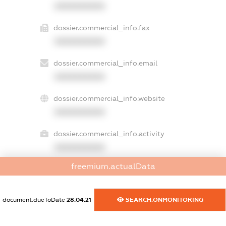
XXXXXXXXXX
dossier.commercial_info.fax
XXXXXXXXXX
dossier.commercial_info.email
XXXXXXXXXX
dossier.commercial_info.website
XXXXXXXXXX
dossier.commercial_info.activity
XXXXXXXXXX
freemium.actualData
freemium.exampleText_1
freemium.exampleText_2
document.dueToDate
28.04.21
SEARCH.ONMONITORING
freemium.anonymousPerSearch2
FREEMIUM.DETAILS