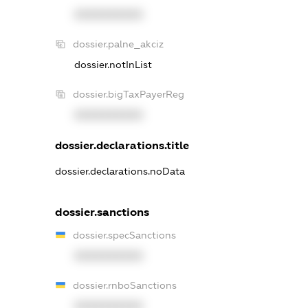
XXXXXXXXXX
dossier.palne_akciz
dossier.notInList
dossier.bigTaxPayerReg
XXXXXXXXXX
dossier.declarations.title
dossier.declarations.noData
dossier.sanctions
dossier.specSanctions
XXXXXXXXXX
dossier.rnboSanctions
XXXXXXXXXX