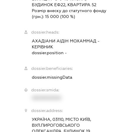
БУДИНОК ЕФ22, КВАРТИРА 52
Розмір внеску до статутного фонду
(грн.):
15 000
(100 %)
dossier.heads:
АХАДІАНИ АІДІН МОХАММАД
-
КЕРІВНИК
dossier.position -
dossier.beneficiaries:
dossier.missingData
dossier.smida:
XXXXXXXXXX
dossier.address:
УКРАЇНА, 03110, МІСТО КИЇВ,
ВУЛ.ПИРОГОВСЬКОГО
ОЛЕКСАНДРА, БУДИНОК 19,