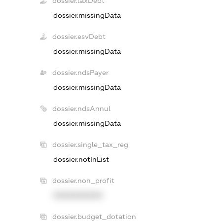
dossier.taxDebt
dossier.missingData
dossier.esvDebt
dossier.missingData
dossier.ndsPayer
dossier.missingData
dossier.ndsAnnul
dossier.missingData
dossier.single_tax_reg
dossier.notInList
dossier.non_profit
XXXXXXXXXX
dossier.budget_dotation