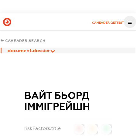
CAHEADER.GETTEST
CAHEADER.SEARCH
document.dossier
ВАЙТ БЬОРД
ІММІГРЕЙШН
riskFactors.title
0
0
0