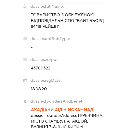
dossier.fullName:
ТОВАРИСТВО З ОБМЕЖЕНОЮ
ВІДПОВІДАЛЬНІСТЮ "ВАЙТ БЬОРД
ІММІГРЕЙШН"
dossier.opfSubType:
-
dossier.edrpo:
43760322
dossier.regDate:
18.08.20
dossier.foundersAndBenef:
АХАДІАНИ АІДІН МОХАММАД
dossier.founderAddress
ТУРЕЧЧИНА,
МІСТО СТАМБУЛ, АТАКЬОЙ,
ВУЛИЦЯ 7-8-9-10 КИСИМ,