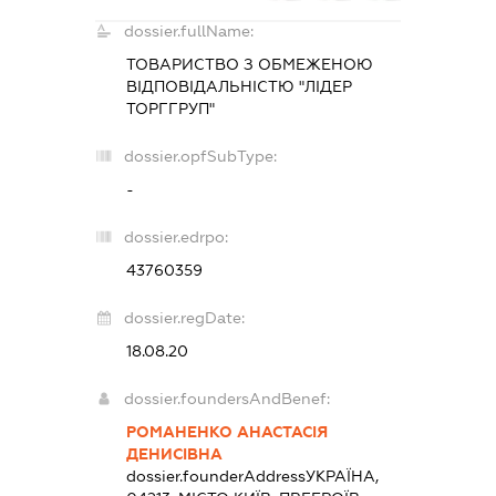
dossier.fullName:
ТОВАРИСТВО З ОБМЕЖЕНОЮ
ВІДПОВІДАЛЬНІСТЮ "ЛІДЕР
ТОРГГРУП"
dossier.opfSubType:
-
dossier.edrpo:
43760359
dossier.regDate:
18.08.20
dossier.foundersAndBenef:
РОМАНЕНКО АНАСТАСІЯ
ДЕНИСІВНА
dossier.founderAddress
УКРАЇНА,