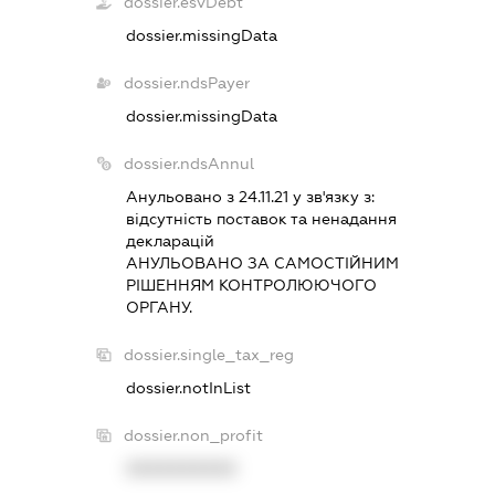
dossier.esvDebt
dossier.missingData
dossier.ndsPayer
dossier.missingData
dossier.ndsAnnul
Анульовано з 24.11.21 у зв'язку з:
вiдсутнiсть поставок та ненадання
декларацiй
АНУЛЬОВАНО ЗА САМОСТIЙНИМ
РIШЕННЯМ КОНТРОЛЮЮЧОГО
ОРГАНУ.
dossier.single_tax_reg
dossier.notInList
dossier.non_profit
XXXXXXXXXX