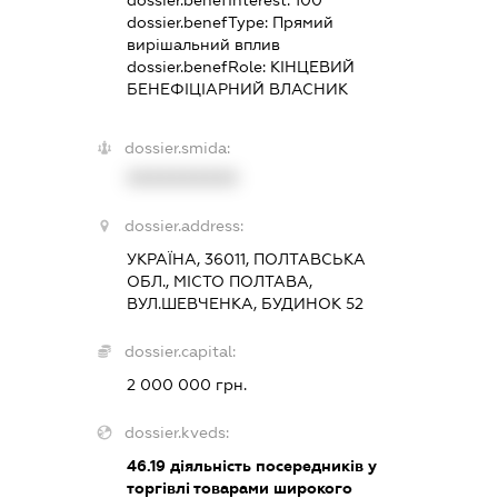
dossier.benefType:
Прямий
вирішальний вплив
dossier.benefRole:
КІНЦЕВИЙ
БЕНЕФІЦІАРНИЙ ВЛАСНИК
dossier.smida:
XXXXXXXXXX
dossier.address:
УКРАЇНА, 36011, ПОЛТАВСЬКА
ОБЛ., МІСТО ПОЛТАВА,
ВУЛ.ШЕВЧЕНКА, БУДИНОК 52
dossier.capital:
2 000 000 грн.
dossier.kveds:
46.19
діяльність посередників у
торгівлі товарами широкого