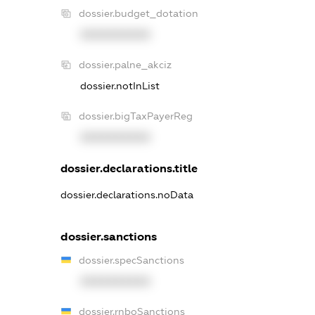
dossier.budget_dotation
XXXXXXXXXX
dossier.palne_akciz
dossier.notInList
dossier.bigTaxPayerReg
XXXXXXXXXX
dossier.declarations.title
dossier.declarations.noData
dossier.sanctions
dossier.specSanctions
XXXXXXXXXX
dossier.rnboSanctions