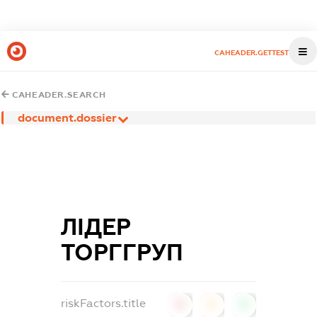
CAHEADER.GETTEST
CAHEADER.SEARCH
document.dossier
ЛІДЕР
ТОРГГРУП
riskFactors.title
0
0
0