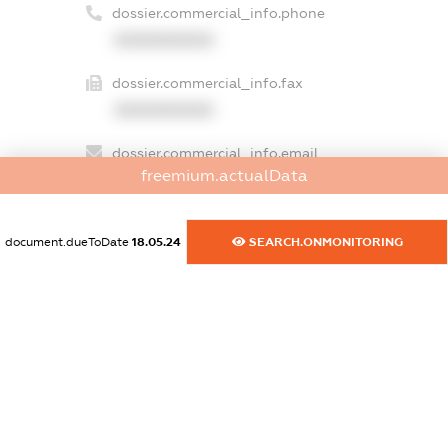
dossier.commercial_info.phone
XXXXXXXXXX
dossier.commercial_info.fax
XXXXXXXXXX
dossier.commercial_info.email
freemium.actualData
XXXXXXXXXX
dossier.commercial_info.website
document.dueToDate
18.05.24
SEARCH.ONMONITORING
XXXXXXXXXX
dossier.commercial_info.activity
XXXXXXXXXX
freemium.exampleText_1
freemium.exampleText_2
freemium.anonymousPerSearch2