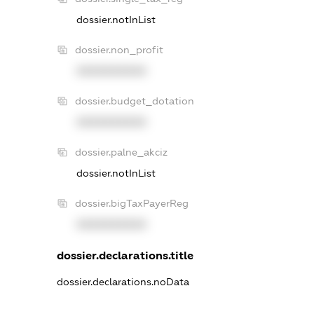
dossier.notInList
dossier.non_profit
XXXXXXXXXX
dossier.budget_dotation
XXXXXXXXXX
dossier.palne_akciz
dossier.notInList
dossier.bigTaxPayerReg
XXXXXXXXXX
dossier.declarations.title
dossier.declarations.noData