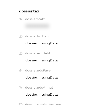
dossier.tax
dossier.staff
XXXXXXXXXX
dossier.taxDebt
dossier.missingData
dossier.esvDebt
dossier.missingData
dossier.ndsPayer
dossier.missingData
dossier.ndsAnnul
dossier.missingData
dossier.single_tax_reg