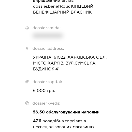
вирішальний вплив
dossier.benefRole:
КІНЦЕВИЙ
БЕНЕФІЦІАРНИЙ ВЛАСНИК
dossier.smida:
XXXXXXXXXX
dossier.address:
УКРАЇНА, 61022, ХАРКІВСЬКА ОБЛ.,
МІСТО ХАРКІВ, ВУЛ.СУМСЬКА,
БУДИНОК 41
dossier.capital:
6 000 грн.
dossier.kveds:
56.30
обслуговування напоями
47.11
роздрібна торгівля в
неспеціалізованих магазинах