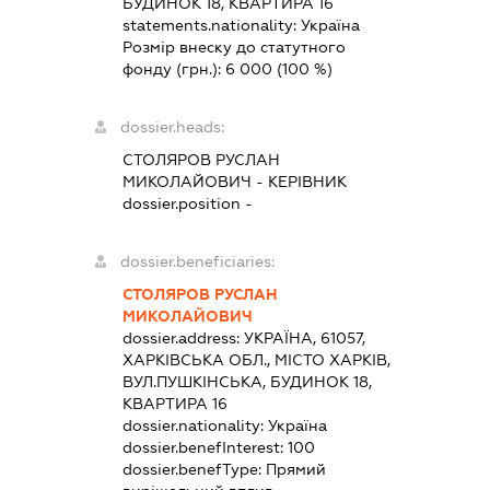
БУДИНОК 18, КВАРТИРА 16
statements.nationality:
Україна
Розмір внеску до статутного
фонду (грн.):
6 000
(100 %)
dossier.heads:
СТОЛЯРОВ РУСЛАН
МИКОЛАЙОВИЧ
-
КЕРІВНИК
dossier.position -
dossier.beneficiaries:
СТОЛЯРОВ РУСЛАН
МИКОЛАЙОВИЧ
dossier.address:
УКРАЇНА, 61057,
ХАРКІВСЬКА ОБЛ., МІСТО ХАРКІВ,
ВУЛ.ПУШКІНСЬКА, БУДИНОК 18,
КВАРТИРА 16
dossier.nationality:
Україна
dossier.benefInterest:
100
dossier.benefType:
Прямий