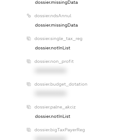
dossier.missingData
dossier.ndsAnnul
dossier.missingData
dossier.single_tax_reg
dossier.notInList
dossier.non_profit
XXXXXXXXXX
dossier.budget_dotation
XXXXXXXXXX
dossier.palne_akciz
dossier.notInList
dossier.bigTaxPayerReg
XXXXXXXXXX