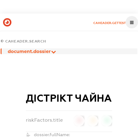
CAHEADER.GETTEST
CAHEADER.SEARCH
document.dossier
ДІСТРІКТ ЧАЙНА
riskFactors.title
0
0
0
dossier.fullName: