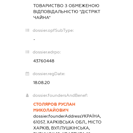
ТОВАРИСТВО З ОБМЕЖЕНОЮ
ВІДПОВІДАЛЬНІСТЮ "ДІСТРІКТ
ЧАЙНА"
dossier.opfSubType:
-
dossier.edrpo:
43760448
dossier.regDate:
18.08.20
dossier.foundersAndBenef:
СТОЛЯРОВ РУСЛАН
МИКОЛАЙОВИЧ
dossier.founderAddress
УКРАЇНА,
61057, ХАРКІВСЬКА ОБЛ., МІСТО
ХАРКІВ, ВУЛ.ПУШКІНСЬКА,