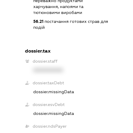
переважно продуктами
харчування, напоями та
тютюновими виробами
56.21
постачання готових страв для
подій
dossier.tax
dossier.staff
XXXXXXXXXX
dossier.taxDebt
dossier.missingData
dossier.esvDebt
dossier.missingData
dossier.ndsPayer