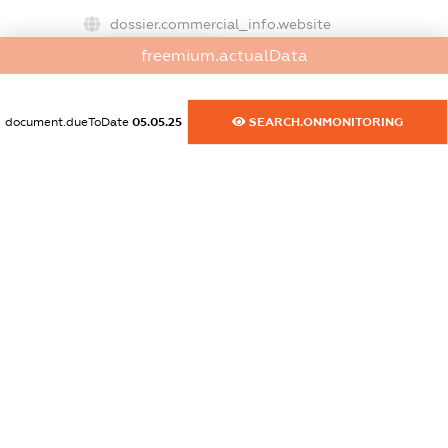
dossier.commercial_info.website
XXXXXXXXXX
freemium.actualData
dossier.commercial_info.activity
XXXXXXXXXX
document.dueToDate
05.05.25
SEARCH.ONMONITORING
freemium.exampleText_1
freemium.exampleText_2
freemium.anonymousPerSearch2
FREEMIUM.DETAILS
FREEMIUM.REGISTER