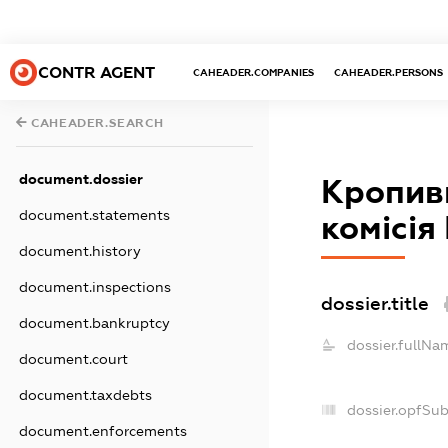
CONTR AGENT
CAHEADER.COMPANIES
CAHEADER.PERSONS
CAHEADER.SEARCH
document.dossier
Кропив
document.statements
комісія
document.history
document.inspections
dossier.title
document.bankruptcy
dossier.fullNa
document.court
document.taxdebts
dossier.opfSu
document.enforcements