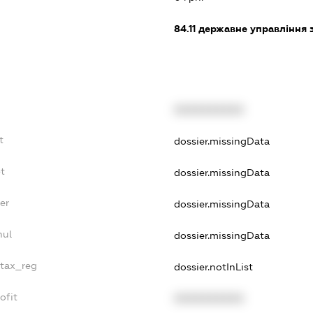
84.11
державне управління 
XXXXXXXXXX
t
dossier.missingData
t
dossier.missingData
er
dossier.missingData
nul
dossier.missingData
_tax_reg
dossier.notInList
ofit
XXXXXXXXXX