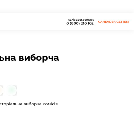
caHeader.contact
CAHEADER.GETTEST
0 (800) 210 102
ьна виборча
0
торіальна виборча комісія