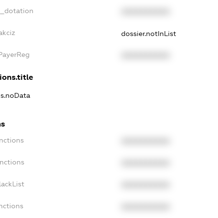
t_dotation
XXXXXXXXXX
akciz
dossier.notInList
xPayerReg
XXXXXXXXXX
ions.title
ns.noData
ns
nctions
XXXXXXXXXX
nctions
XXXXXXXXXX
ackList
XXXXXXXXXX
nctions
XXXXXXXXXX