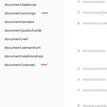
dossier.edrpo:
document.balances
dossier.regDat
document.scorings
new!
document.tenders
dossier.found
document.publicfunds
document.ved
document.semantrum
dossier.heads:
document.relationships
document.licenses
new!
dossier.benefic
dossier.smida:
dossier.address
dossier.capital: