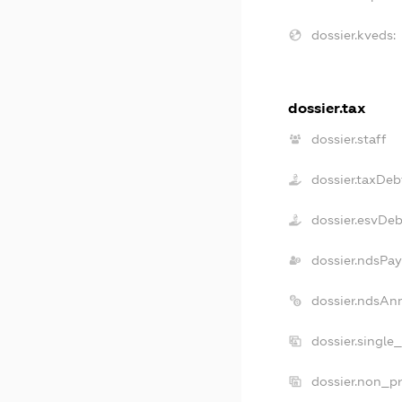
dossier.kveds:
dossier.tax
dossier.staff
dossier.taxDeb
dossier.esvDeb
dossier.ndsPay
dossier.ndsAn
dossier.single
dossier.non_pr