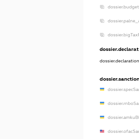
dossier.budge
dossier.palne_
dossier.bigTa
dossier.declarat
dossier.declaratio
dossier.sanctio
dossier.specSa
dossier.rnboSa
dossier.amkuBl
dossier.ofacSa