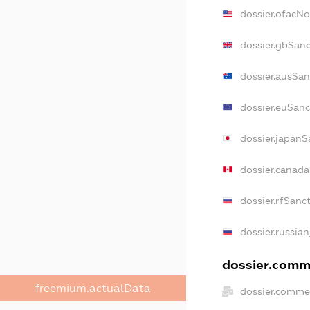
dossier.ofacN
dossier.gbSan
dossier.ausSan
dossier.euSanc
dossier.japanS
dossier.canad
dossier.rfSanc
dossier.russian
dossier.comme
freemium.actualData
dossier.comme