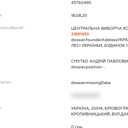
43760495
e:
18.08.20
ersAndBenef:
ЦЕНТРАЛЬНА ВИБОРЧА КО
21661450
dossier.founderAddress
УКРА
ЛЕСІ УКРАЇНКИ, БУДИНОК 1
СМУТКО АНДРІЙ ПАВЛОВ
dossier.position -
iaries:
dossier.missingData
XXXXXXXXXX
:
УКРАЇНА, 25014, КІРОВОГР
КРОПИВНИЦЬКИЙ, ВУЛ.ДАР
0 грн.