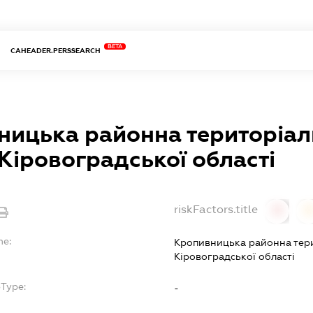
BETA
CAHEADER.PERSSEARCH
ницька районна територіал
 Кіровоградської області
riskFactors.title
0
0
me:
Кропивницька районна тери
Кіровоградської області
bType:
-