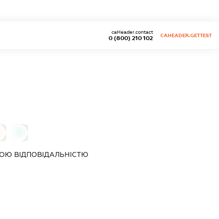
caHeader.contact
CAHEADER.GETTEST
0 (800) 210 102
0
0
ОЮ ВІДПОВІДАЛЬНІСТЮ