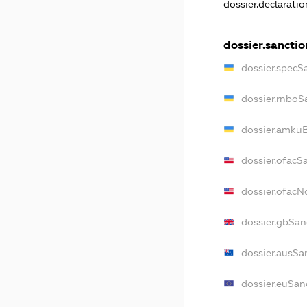
dossier.declarati
dossier.sanctio
dossier.specS
dossier.rnboS
dossier.amkuB
dossier.ofacS
dossier.ofac
dossier.gbSan
dossier.ausSa
dossier.euSan