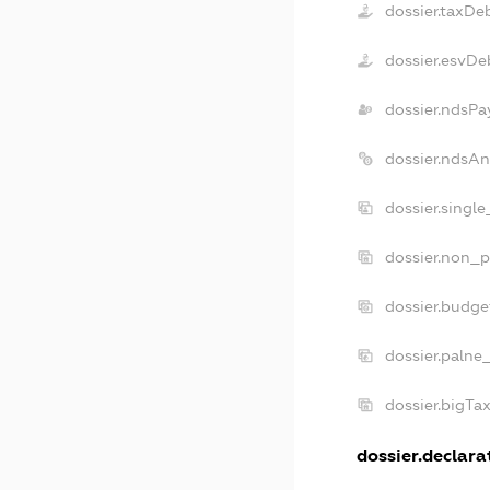
dossier.taxDe
dossier.esvDe
dossier.ndsPa
dossier.ndsAn
dossier.singl
dossier.non_p
dossier.budge
dossier.palne
dossier.bigTa
dossier.declarat