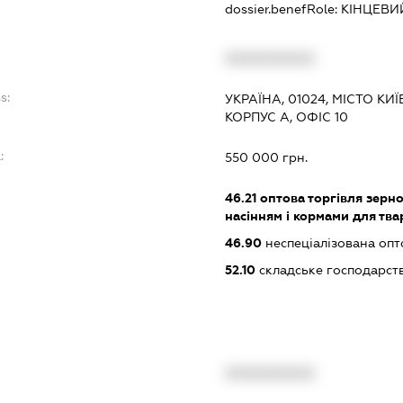
dossier.benefRole:
КІНЦЕВИ
XXXXXXXXXX
s:
УКРАЇНА, 01024, МІСТО КИ
КОРПУС А, ОФІС 10
:
550 000 грн.
46.21
оптова торгівля зерн
насінням і кормами для тв
46.90
неспеціалізована опт
52.10
складське господарст
XXXXXXXXXX