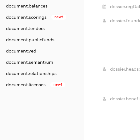
document.balances
dossier.regDat
document.scorings
new!
dossier.foun
document.tenders
document.publicfunds
document.ved
document.semantrum
dossier.heads:
document.relationships
document.licenses
new!
dossier.benefi