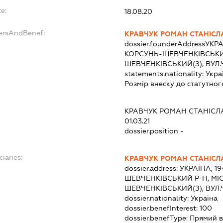
e:
18.08.20
dersAndBenef:
КРАВЧУК РОМАН СТАНІС
dossier.founderAddress
УКРА
КОРСУНЬ-ШЕВЧЕНКІВСЬКИЙ
ШЕВЧЕНКІВСЬКИЙ(З), ВУЛ
statements.nationality:
Укра
Розмір внеску до статутног
КРАВЧУК РОМАН СТАНІС
01.03.21
dossier.position -
ciaries:
КРАВЧУК РОМАН СТАНІС
dossier.address:
УКРАЇНА, 1
ШЕВЧЕНКІВСЬКИЙ Р-Н, МІ
ШЕВЧЕНКІВСЬКИЙ(З), ВУЛ
dossier.nationality:
Україна
dossier.benefInterest:
100
dossier.benefType:
Прямий в