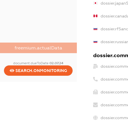
dossier.japan
dossier.canad
dossier.rfSan
dossier.russia
freemium.actualData
dossier.comme
document.dueToDate
02.07.24
dossier.comme
SEARCH.ONMONITORING
dossier.comme
dossier.comme
dossier.comme
dossier.comme