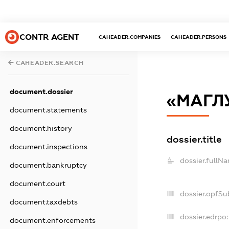
CONTR AGENT
CAHEADER.COMPANIES
CAHEADER.PERSONS
CAHEADER.SEARCH
document.dossier
«МАГЛ
document.statements
document.history
dossier.title
document.inspections
dossier.fullN
document.bankruptcy
document.court
dossier.opfSu
document.taxdebts
dossier.edrpo:
document.enforcements