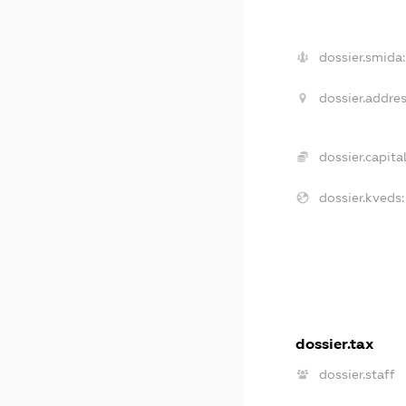
dossier.smida:
dossier.addres
dossier.capital
dossier.kveds:
dossier.tax
dossier.staff