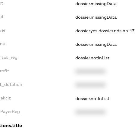
bt
dossier.missingData
bt
dossier.missingData
yer
dossier.yes
dossier.ndsInn 
nul
dossier.missingData
e_tax_reg
dossier.notInList
rofit
XXXXXXXXXX
t_dotation
XXXXXXXXXX
_akciz
dossier.notInList
xPayerReg
XXXXXXXXXX
ions.title