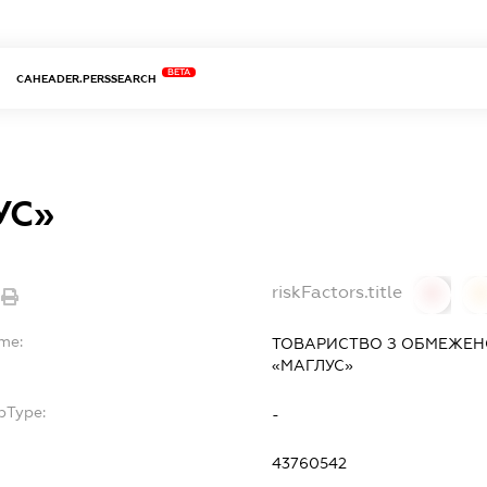
BETA
CAHEADER.PERSSEARCH
УС»
riskFactors.title
0
ame:
ТОВАРИСТВО З ОБМЕЖЕН
«МАГЛУС»
bType:
-
43760542