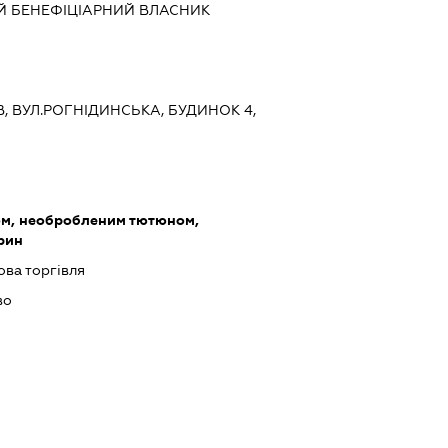
Й БЕНЕФІЦІАРНИЙ ВЛАСНИК
ЇВ, ВУЛ.РОГНІДИНСЬКА, БУДИНОК 4,
ом, необробленим тютюном,
арин
ова торгівля
во