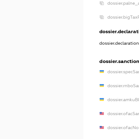
dossier.palne_
dossier.bigTa
dossier.declarati
dossier.declaratio
dossier.sanctio
dossier.specSa
dossier.rnboSa
dossier.amkuBl
dossier.ofacSa
dossier.ofacN