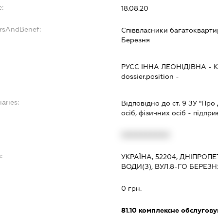
e:
18.08.20
ersAndBenef:
Співвласники багатокварти
Березня
РУСС ІННА ЛЕОНІДІВНА
-
dossier.position -
iaries:
Відповідно до ст. 9 ЗУ "Пр
осіб, фізичних осіб - підпр
XXXXXXXXXX
:
УКРАЇНА, 52204, ДНІПРОП
ВОДИ(З), ВУЛ.8-ГО БЕРЕЗН
0 грн.
81.10
комплексне обслуговув