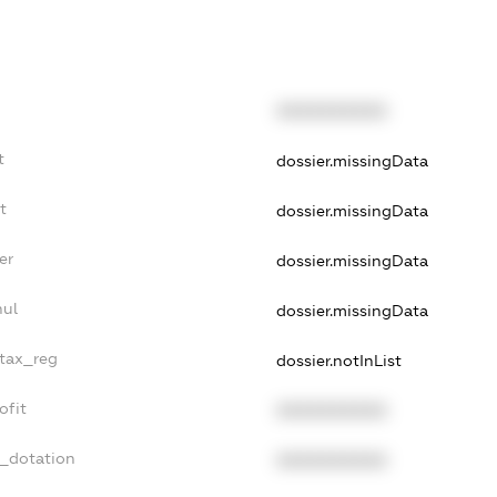
XXXXXXXXXX
t
dossier.missingData
t
dossier.missingData
er
dossier.missingData
nul
dossier.missingData
_tax_reg
dossier.notInList
ofit
XXXXXXXXXX
t_dotation
XXXXXXXXXX