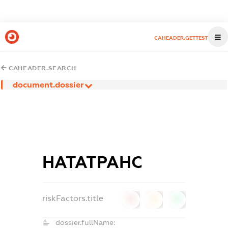
CAHEADER.GETTEST
CAHEADER.SEARCH
document.dossier
НАТАТРАНС
riskFactors.title
0
0
0
dossier.fullName: