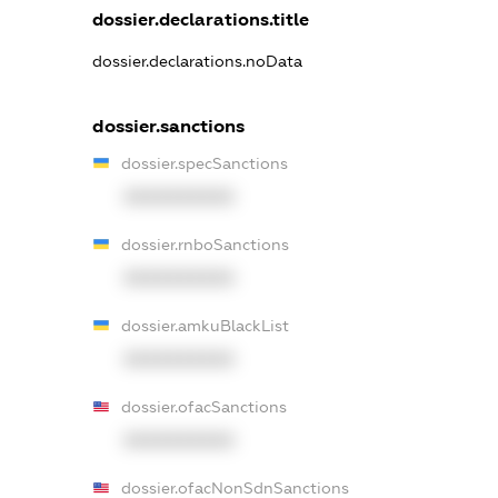
dossier.declarations.title
dossier.declarations.noData
dossier.sanctions
dossier.specSanctions
XXXXXXXXXX
dossier.rnboSanctions
XXXXXXXXXX
dossier.amkuBlackList
XXXXXXXXXX
dossier.ofacSanctions
XXXXXXXXXX
dossier.ofacNonSdnSanctions