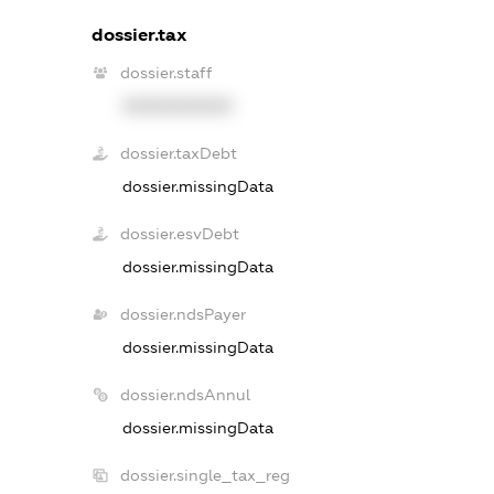
dossier.tax
dossier.staff
XXXXXXXXXX
dossier.taxDebt
dossier.missingData
dossier.esvDebt
dossier.missingData
dossier.ndsPayer
dossier.missingData
dossier.ndsAnnul
dossier.missingData
dossier.single_tax_reg