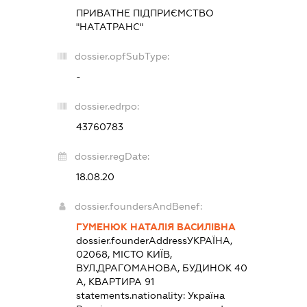
ПРИВАТНЕ ПІДПРИЄМСТВО
"НАТАТРАНС"
dossier.opfSubType:
-
dossier.edrpo:
43760783
dossier.regDate:
18.08.20
dossier.foundersAndBenef:
ГУМЕНЮК НАТАЛІЯ ВАСИЛІВНА
dossier.founderAddress
УКРАЇНА,
02068, МІСТО КИЇВ,
ВУЛ.ДРАГОМАНОВА, БУДИНОК 40
А, КВАРТИРА 91
statements.nationality:
Україна