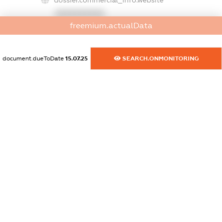
dossier.commercial_info.website
XXXXXXXXXX
freemium.actualData
dossier.commercial_info.activity
XXXXXXXXXX
document.dueToDate
15.07.25
SEARCH.ONMONITORING
freemium.exampleText_1
freemium.exampleText_2
freemium.anonymousPerSearch2
FREEMIUM.DETAILS
FREEMIUM.REGISTER