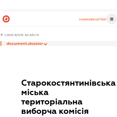
CAHEADER.GETTEST
CAHEADER.SEARCH
document.dossier
Старокостянтинівська
міська
територіальна
виборча комісія