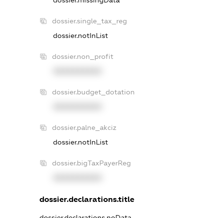
dossier.single_tax_reg
dossier.notInList
dossier.non_profit
XXXXXXXXXX
dossier.budget_dotation
XXXXXXXXXX
dossier.palne_akciz
dossier.notInList
dossier.bigTaxPayerReg
XXXXXXXXXX
dossier.declarations.title
dossier.declarations.noData