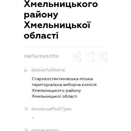
Хмельницького
району
Хмельницької
області
riskFactors.title
0
0
0
dossier.fullName:
Старокостянтинівська міська
територіальна виборча комісія
Хмельницького району
Хмельницької області
dossier.opfSubType:
-
dossier.edrpo: