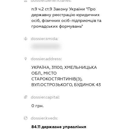
dossier.beneficiaries:
п.9 ч.2 ст.9 Закону України "Про
державну реєстрацію юридичних
осіб, фізичних осіб-підприємців та
громадських формувань"
dossier.smida:
XXXXXXXXXX
dossier.address:
УКРАЇНА, 31100, ХМЕЛЬНИЦЬКА
ОБЛ., МІСТО
СТАРОКОСТЯНТИНІВ(З),
ВУЛ.ОСТРОЗЬКОГО, БУДИНОК 43
dossier.capital:
0 грн.
dossier.kveds:
84.11
державне управління