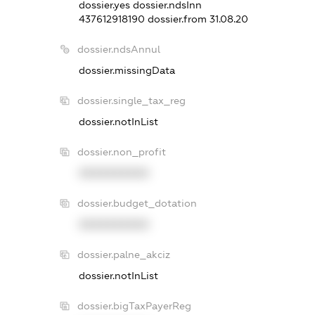
dossier.yes
dossier.ndsInn
437612918190
dossier.from 31.08.20
dossier.ndsAnnul
dossier.missingData
dossier.single_tax_reg
dossier.notInList
dossier.non_profit
XXXXXXXXXX
dossier.budget_dotation
XXXXXXXXXX
dossier.palne_akciz
dossier.notInList
dossier.bigTaxPayerReg