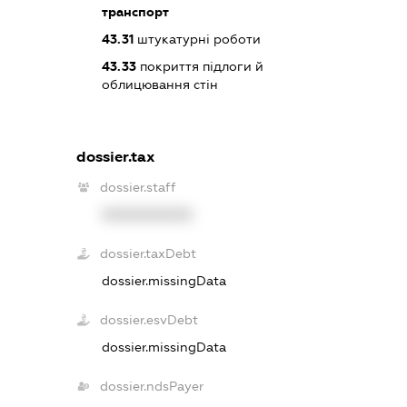
транспорт
43.31
штукатурні роботи
43.33
покриття підлоги й
облицювання стін
dossier.tax
dossier.staff
XXXXXXXXXX
dossier.taxDebt
dossier.missingData
dossier.esvDebt
dossier.missingData
dossier.ndsPayer