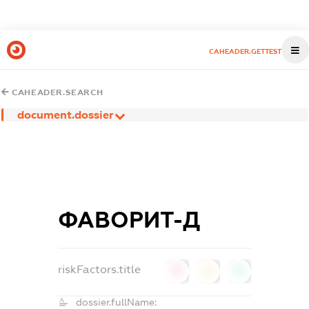
CAHEADER.GETTEST
CAHEADER.SEARCH
document.dossier
ФАВОРИТ-Д
riskFactors.title
0
0
0
dossier.fullName: