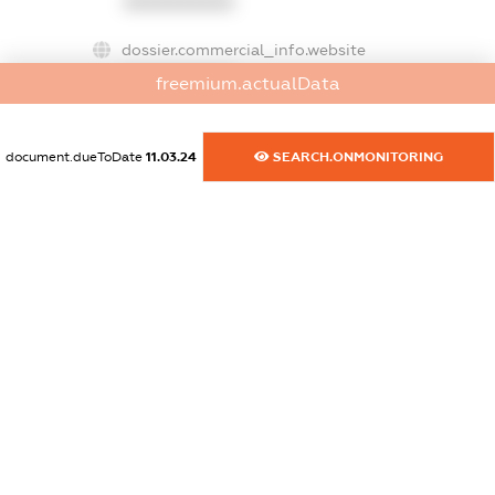
XXXXXXXXXX
dossier.commercial_info.website
XXXXXXXXXX
freemium.actualData
dossier.commercial_info.activity
XXXXXXXXXX
document.dueToDate
11.03.24
SEARCH.ONMONITORING
freemium.exampleText_1
freemium.exampleText_2
freemium.anonymousPerSearch2
FREEMIUM.DETAILS
FREEMIUM.REGISTER