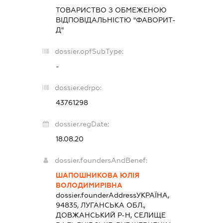
ТОВАРИСТВО З ОБМЕЖЕНОЮ
ВІДПОВІДАЛЬНІСТЮ "ФАВОРИТ-
Д"
dossier.opfSubType:
-
dossier.edrpo:
43761298
dossier.regDate:
18.08.20
dossier.foundersAndBenef:
ШАПОШНИКОВА ЮЛІЯ
ВОЛОДИМИРІВНА
dossier.founderAddress
УКРАЇНА,
94835, ЛУГАНСЬКА ОБЛ.,
ДОВЖАНСЬКИЙ Р-Н, СЕЛИЩЕ