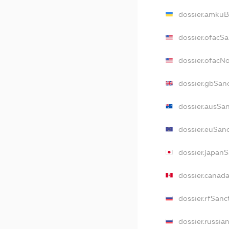
dossier.amkuB
dossier.ofacS
dossier.ofacN
dossier.gbSan
dossier.ausSa
dossier.euSan
dossier.japan
dossier.canad
dossier.rfSanc
dossier.russia