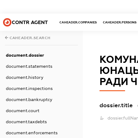
CONTR AGENT
CAHEADER.COMPANIES
CAHEADER.PERSONS
CAHEADER.SEARCH
document.dossier
КОМУНА
document.statements
ЮНАЦЬК
document.history
РАДИ Ч
document.inspections
document.bankruptcy
dossier.title
document.court
dossier.fullNa
document.taxdebts
document.enforcements