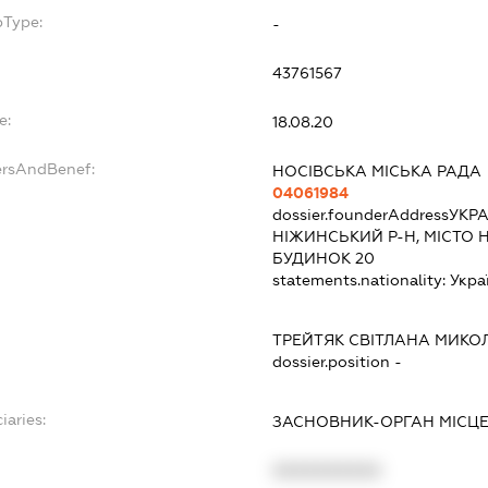
bType:
-
43761567
e:
18.08.20
ersAndBenef:
НОСІВСЬКА МІСЬКА РАДА
04061984
dossier.founderAddress
УКРА
НІЖИНСЬКИЙ Р-Н, МІСТО 
БУДИНОК 20
statements.nationality:
Укра
ТРЕЙТЯК СВІТЛАНА МИКО
dossier.position -
iaries:
ЗАСНОВНИК-ОРГАН МІСЦ
XXXXXXXXXX