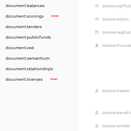
document.balances
dossier.opfSu
document.scorings
new!
dossier.edrpo:
document.tenders
dossier.regDat
document.publicfunds
dossier.found
document.ved
document.semantrum
document.relationships
document.licenses
new!
dossier.heads:
dossier.benefic
dossier.smida: