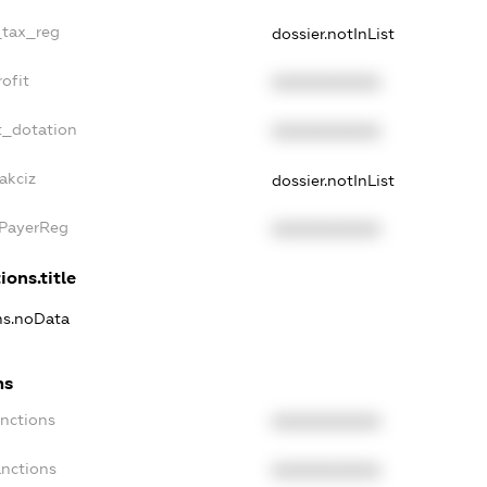
_tax_reg
dossier.notInList
ofit
XXXXXXXXXX
t_dotation
XXXXXXXXXX
akciz
dossier.notInList
xPayerReg
XXXXXXXXXX
ions.title
ons.noData
ns
anctions
XXXXXXXXXX
anctions
XXXXXXXXXX