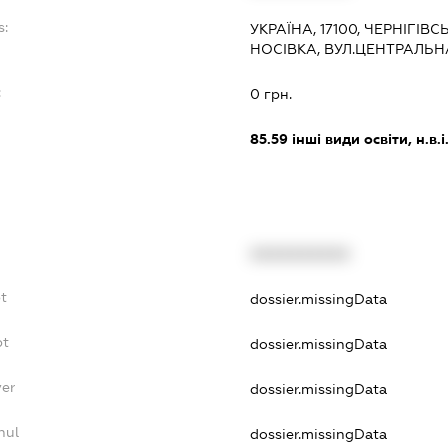
s:
УКРАЇНА, 17100, ЧЕРНІГІВ
НОСІВКА, ВУЛ.ЦЕНТРАЛЬН
:
0 грн.
85.59
інші види освіти, н.в.і.
XXXXXXXXXX
t
dossier.missingData
bt
dossier.missingData
yer
dossier.missingData
nul
dossier.missingData