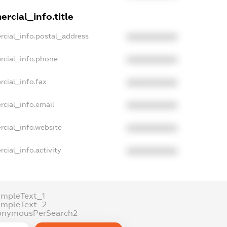
rcial_info.title
rcial_info.postal_address
XXXXXXXXXX
rcial_info.phone
XXXXXXXXXX
cial_info.fax
XXXXXXXXXX
rcial_info.email
XXXXXXXXXX
rcial_info.website
XXXXXXXXXX
cial_info.activity
XXXXXXXXXX
ampleText_1
ampleText_2
onymousPerSearch2