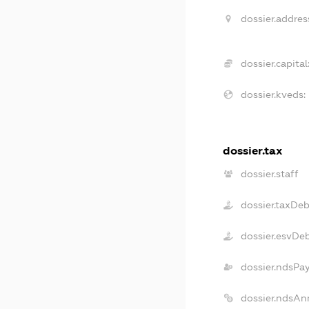
dossier.addres
dossier.capital
dossier.kveds:
dossier.tax
dossier.staff
dossier.taxDeb
dossier.esvDe
dossier.ndsPa
dossier.ndsAn