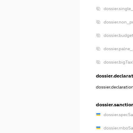
dossier.single
dossier.non_pr
dossier.budge
dossier.palne_
dossier.bigTa
dossier.declarat
dossier.declarati
dossier.sanctio
dossier.specS
dossier.rnboS