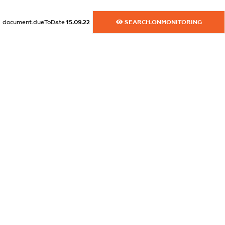
dossier.commercial_info.email
document.dueToDate
15.09.22
SEARCH.ONMONITORING
XXXXXXXXXX
dossier.commercial_info.website
XXXXXXXXXX
dossier.commercial_info.activity
XXXXXXXXXX
freemium.exampleText_1
freemium.exampleText_2
freemium.anonymousPerSearch2
FREEMIUM.DETAILS
FREEMIUM.REGISTER