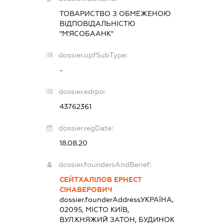
ТОВАРИСТВО З ОБМЕЖЕНОЮ
ВІДПОВІДАЛЬНІСТЮ
"М'ЯСОБААНК"
dossier.opfSubType:
-
dossier.edrpo:
43762361
dossier.regDate:
18.08.20
dossier.foundersAndBenef:
СЕЙТХАЛІЛОВ ЕРНЕСТ
СІНАВЕРОВИЧ
dossier.founderAddress
УКРАЇНА,
02095, МІСТО КИЇВ,
ВУЛ.КНЯЖИЙ ЗАТОН, БУДИНОК