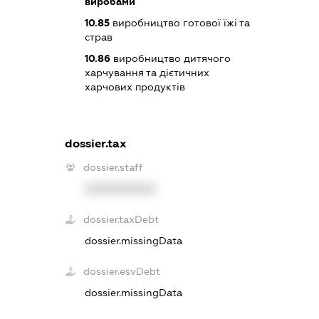
виробами
10.85
виробництво готової їжі та
страв
10.86
виробництво дитячого
харчування та дієтичних
харчових продуктів
dossier.tax
dossier.staff
XXXXXXXXXX
dossier.taxDebt
dossier.missingData
dossier.esvDebt
dossier.missingData