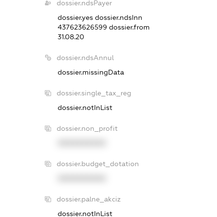
dossier.ndsPayer
dossier.yes
dossier.ndsInn
437623626599
dossier.from
31.08.20
dossier.ndsAnnul
dossier.missingData
dossier.single_tax_reg
dossier.notInList
dossier.non_profit
XXXXXXXXXX
dossier.budget_dotation
XXXXXXXXXX
dossier.palne_akciz
dossier.notInList