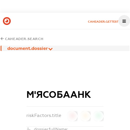
CAHEADER.GETTEST
CAHEADER.SEARCH
document.dossier
М'ЯСОБААНК
riskFactors.title
0
0
0
dossier.fullName: