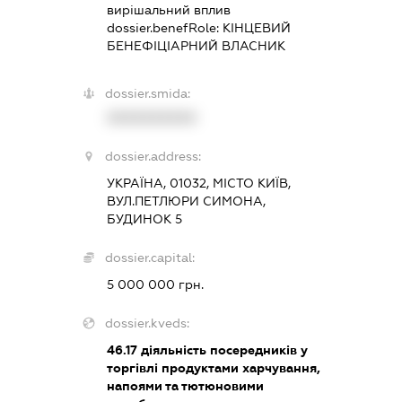
вирішальний вплив
dossier.benefRole:
КІНЦЕВИЙ
БЕНЕФІЦІАРНИЙ ВЛАСНИК
dossier.smida:
XXXXXXXXXX
dossier.address:
УКРАЇНА, 01032, МІСТО КИЇВ,
ВУЛ.ПЕТЛЮРИ СИМОНА,
БУДИНОК 5
dossier.capital:
5 000 000 грн.
dossier.kveds:
46.17
діяльність посередників у
торгівлі продуктами харчування,
напоями та тютюновими