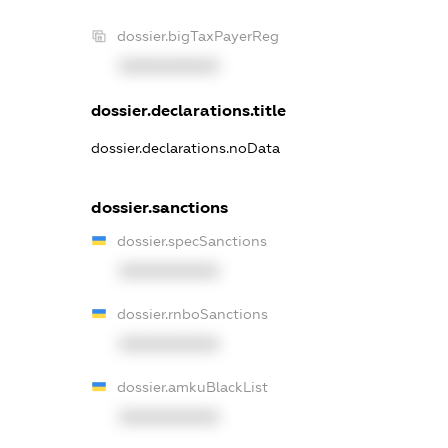
dossier.bigTaxPayerReg
XXXXXXXXXX
dossier.declarations.title
dossier.declarations.noData
dossier.sanctions
dossier.specSanctions
XXXXXXXXXX
dossier.rnboSanctions
XXXXXXXXXX
dossier.amkuBlackList
XXXXXXXXXX