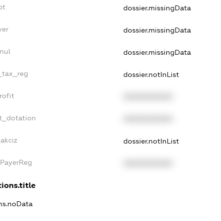
bt
dossier.missingData
yer
dossier.missingData
nul
dossier.missingData
e_tax_reg
dossier.notInList
rofit
XXXXXXXXXX
t_dotation
XXXXXXXXXX
akciz
dossier.notInList
xPayerReg
XXXXXXXXXX
ions.title
ons.noData