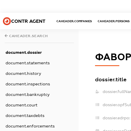
CONTR AGENT
CAHEADER.COMPANIES
CAHEADER.PERSONS
CAHEADER.SEARCH
document.dossier
ФАВОР
document.statements
document.history
dossier.title
document.inspections
dossier.fullNa
document.bankruptcy
dossier.opfSu
document.court
document.taxdebts
dossier.edrpo:
document.enforcements
dossier.regDat