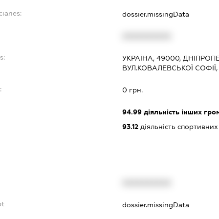
iaries:
dossier.missingData
XXXXXXXXXX
s:
УКРАЇНА, 49000, ДНІПРОП
ВУЛ.КОВАЛЕВСЬКОЇ СОФІЇ,
:
0 грн.
94.99
діяльність інших грома
93.12
діяльність спортивних
XXXXXXXXXX
bt
dossier.missingData