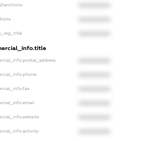
aSanctions
XXXXXXXXXX
tions
XXXXXXXXXX
n_reg_title
XXXXXXXXXX
rcial_info.title
rcial_info.postal_address
XXXXXXXXXX
rcial_info.phone
XXXXXXXXXX
rcial_info.fax
XXXXXXXXXX
rcial_info.email
XXXXXXXXXX
rcial_info.website
XXXXXXXXXX
cial_info.activity
XXXXXXXXXX