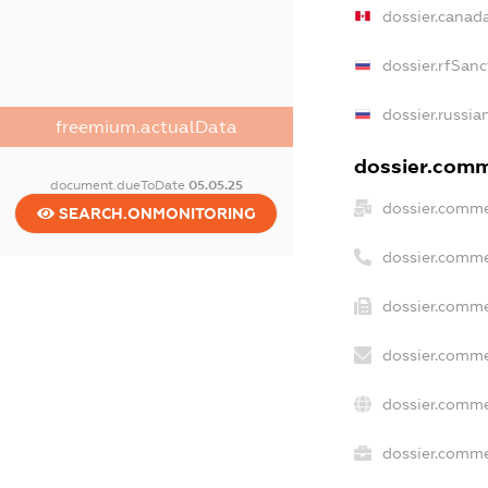
dossier.canad
dossier.rfSanc
dossier.russia
freemium.actualData
dossier.comme
document.dueToDate
05.05.25
dossier.comme
SEARCH.ONMONITORING
dossier.comme
dossier.comme
dossier.comme
dossier.comme
dossier.commer