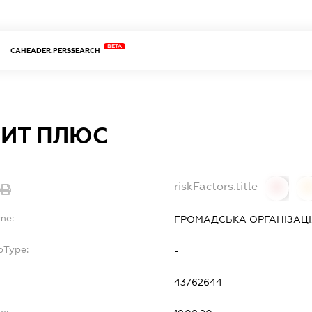
BETA
CAHEADER.PERSSEARCH
ИТ ПЛЮС
riskFactors.title
0
0
me:
ГРОМАДСЬКА ОРГАНІЗАЦІ
bType:
-
43762644
e: