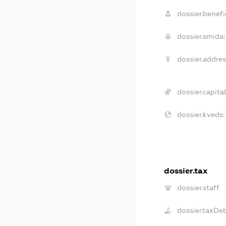
dossier.benefic
dossier.smida:
dossier.addres
dossier.capital
dossier.kveds:
dossier.tax
dossier.staff
dossier.taxDe