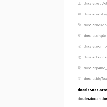
dossier.esvDe
dossier.ndsPa
dossier.ndsAn
dossier.singl
dossier.non_p
dossier.budge
dossier.palne_
dossier.bigTa
dossier.declarat
dossier.declarati