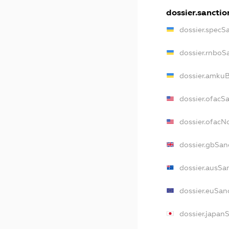
dossier.sanctio
dossier.specS
dossier.rnboS
dossier.amkuB
dossier.ofacS
dossier.ofac
dossier.gbSan
dossier.ausSa
dossier.euSan
dossier.japan