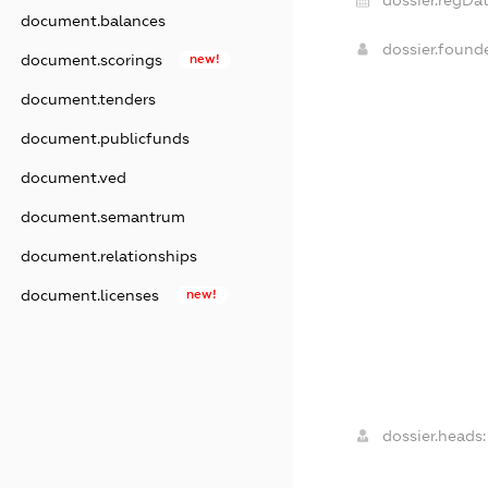
document.balances
dossier.found
document.scorings
new!
document.tenders
document.publicfunds
document.ved
document.semantrum
document.relationships
document.licenses
new!
dossier.heads: