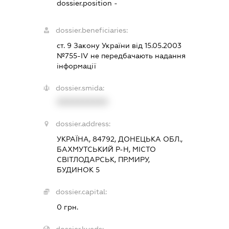
dossier.position -
dossier.beneficiaries:
ст. 9 Закону України від 15.05.2003
№755-ІV не передбачають надання
інформації
dossier.smida:
XXXXXXXXXX
dossier.address:
УКРАЇНА, 84792, ДОНЕЦЬКА ОБЛ.,
БАХМУТСЬКИЙ Р-Н, МІСТО
СВІТЛОДАРСЬК, ПР.МИРУ,
БУДИНОК 5
dossier.capital:
0 грн.
dossier.kveds: