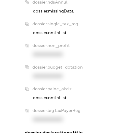
dossier.ndsAnnul
dossier.missingData
dossier.single_tax_reg
dossier.notInList
dossier.non_profit
XXXXXXXXXX
dossier.budget_dotation
XXXXXXXXXX
dossier.palne_akciz
dossier.notInList
dossier.bigTaxPayerReg
XXXXXXXXXX
dossier.declarations.title