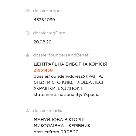
dossier.edrpo:
43764039
dossier.regDate:
20.08.20
dossier.foundersAndBenef:
ЦЕНТРАЛЬНА ВИБОРЧА КОМІСІЯ
21661450
dossier.founderAddress
УКРАЇНА,
01133, МІСТО КИЇВ, ПЛОЩА ЛЕСІ
УКРАЇНКИ, БУДИНОК 1
statements.nationality:
Україна
dossier.heads:
МАНУЙЛОВА ВІКТОРІЯ
МИКОЛАЇВНА
-
КЕРІВНИК
-
dossier.from 09.08.20