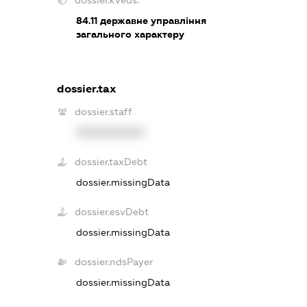
84.11
державне управління
загального характеру
dossier.tax
dossier.staff
XXXXXXXXXX
dossier.taxDebt
dossier.missingData
dossier.esvDebt
dossier.missingData
dossier.ndsPayer
dossier.missingData