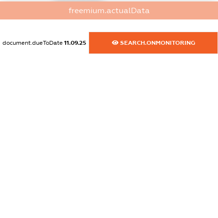
XXXXXXXXXX
freemium.actualData
dossier.commercial_info.activity
XXXXXXXXXX
document.dueToDate
11.09.25
SEARCH.ONMONITORING
freemium.exampleText_1
freemium.exampleText_2
freemium.anonymousPerSearch2
FREEMIUM.DETAILS
FREEMIUM.REGISTER