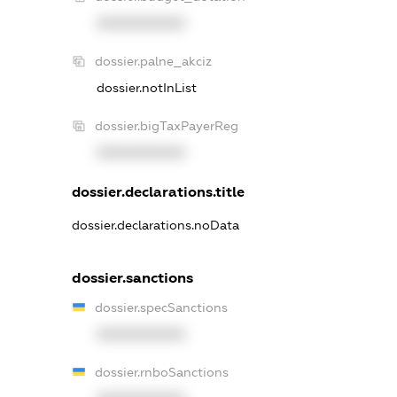
XXXXXXXXXX
dossier.palne_akciz
dossier.notInList
dossier.bigTaxPayerReg
XXXXXXXXXX
dossier.declarations.title
dossier.declarations.noData
dossier.sanctions
dossier.specSanctions
XXXXXXXXXX
dossier.rnboSanctions