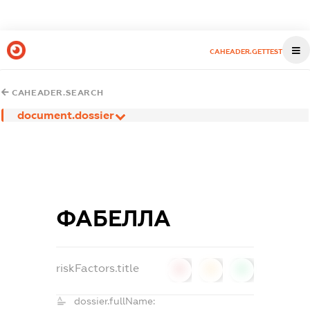
CAHEADER.GETTEST
CAHEADER.SEARCH
document.dossier
ФАБЕЛЛА
riskFactors.title
0
0
0
dossier.fullName: