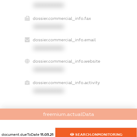
XXXXXXXXXX
dossier.commercial_info.fax
XXXXXXXXXX
dossier.commercial_info.email
XXXXXXXXXX
dossier.commercial_info.website
XXXXXXXXXX
dossier.commercial_info.activity
XXXXXXXXXX
freemium.actualData
freemium.exampleText_1
freemium.exampleText_2
freemium.anonymousPerSearch2
document.dueToDate
11.03.21
SEARCH.ONMONITORING