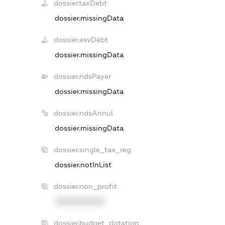
dossier.taxDebt
dossier.missingData
dossier.esvDebt
dossier.missingData
dossier.ndsPayer
dossier.missingData
dossier.ndsAnnul
dossier.missingData
dossier.single_tax_reg
dossier.notInList
dossier.non_profit
XXXXXXXXXX
dossier.budget_dotation