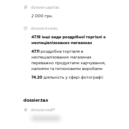
dossier.capital:
2 000 грн.
dossier.kveds:
47.19
інші види роздрібної торгівлі в
неспеціалізованих магазинах
47.11
роздрібна торгівля в
неспеціалізованих магазинах
переважно продуктами харчування,
напоями та тютюновими виробами
74.20
діяльність у сфері фотографії
dossier.tax
dossier.staff
XXXXXXXXXX