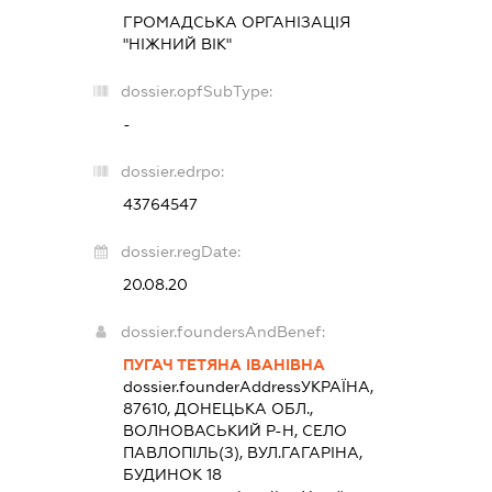
ГРОМАДСЬКА ОРГАНІЗАЦІЯ
"НІЖНИЙ ВІК"
dossier.opfSubType:
-
dossier.edrpo:
43764547
dossier.regDate:
20.08.20
dossier.foundersAndBenef:
ПУГАЧ ТЕТЯНА ІВАНІВНА
dossier.founderAddress
УКРАЇНА,
87610, ДОНЕЦЬКА ОБЛ.,
ВОЛНОВАСЬКИЙ Р-Н, СЕЛО
ПАВЛОПІЛЬ(З), ВУЛ.ГАГАРІНА,
БУДИНОК 18