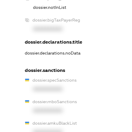
dossier.notInList
dossier.bigTaxPayerReg
XXXXXXXXXX
dossier.declarations.title
dossier.declarations.noData
dossier.sanctions
dossier.specSanctions
XXXXXXXXXX
dossier.rnboSanctions
XXXXXXXXXX
dossier.amkuBlackList