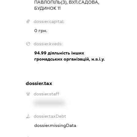
ПАВЛОПІЛЬ(З), ВУЛ.САДОВА,
БУДИНОК 11
dossier.capital:
0 грн.
dossier.kveds:
94.99
діяльність інших
громадських організацій, н.в.і.у.
dossier.tax
dossier.staff
XXXXXXXXXX
dossier.taxDebt
dossier.missingData