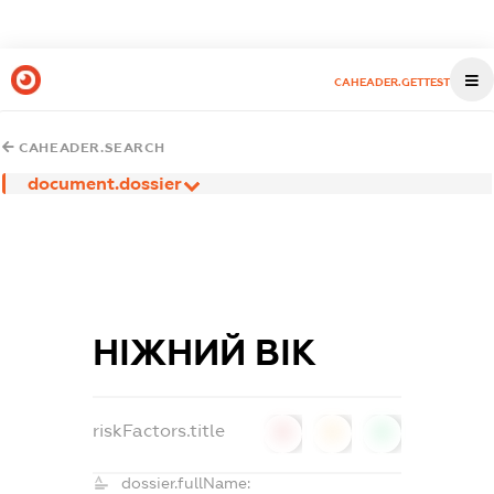
CAHEADER.GETTEST
CAHEADER.SEARCH
document.dossier
НІЖНИЙ ВІК
riskFactors.title
0
0
0
dossier.fullName: