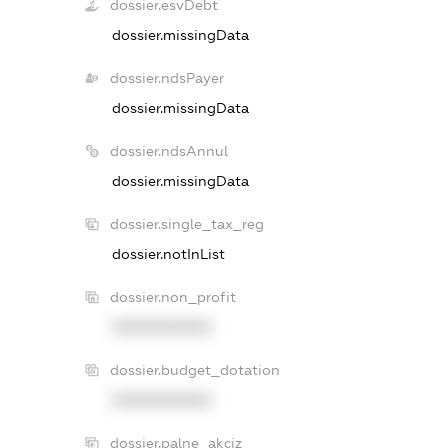
dossier.esvDebt
dossier.missingData
dossier.ndsPayer
dossier.missingData
dossier.ndsAnnul
dossier.missingData
dossier.single_tax_reg
dossier.notInList
dossier.non_profit
XXXXXXXXXX
dossier.budget_dotation
XXXXXXXXXX
dossier.palne_akciz