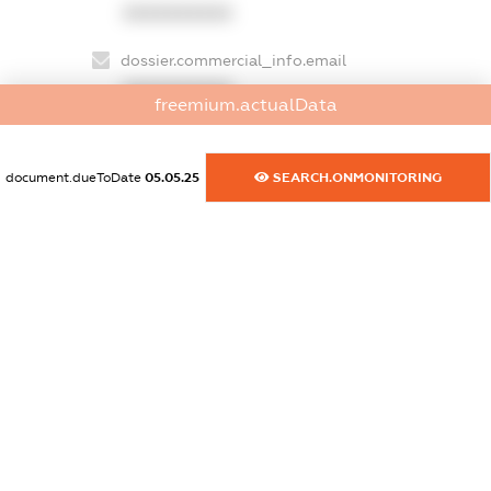
XXXXXXXXXX
dossier.commercial_info.email
XXXXXXXXXX
freemium.actualData
dossier.commercial_info.website
XXXXXXXXXX
document.dueToDate
05.05.25
SEARCH.ONMONITORING
dossier.commercial_info.activity
XXXXXXXXXX
freemium.exampleText_1
freemium.exampleText_2
freemium.anonymousPerSearch2
FREEMIUM.DETAILS
FREEMIUM.REGISTER