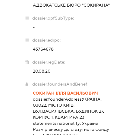
АДВОКАТСЬКЕ БЮРО "СОКИРАНА"
dossier.opfSubType:
-
dossier.edrpo:
43764678
dossier.regDate:
20.08.20
dossier.foundersAndBenef:
СОКИРАН ІЛЛЯ ВАСИЛЬОВИЧ
dossier.founderAddress
УКРАЇНА,
03022, МІСТО КИЇВ,
ВУЛ.ВАСИЛІВСЬКА, БУДИНОК 27,
КОРПУС 1, КВАРТИРА 23
statements.nationality:
Україна
Розмір внеску до статутного фонду