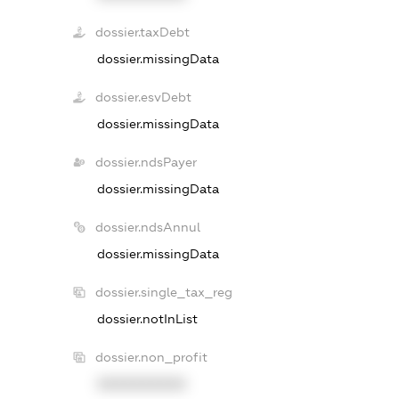
dossier.taxDebt
dossier.missingData
dossier.esvDebt
dossier.missingData
dossier.ndsPayer
dossier.missingData
dossier.ndsAnnul
dossier.missingData
dossier.single_tax_reg
dossier.notInList
dossier.non_profit
XXXXXXXXXX