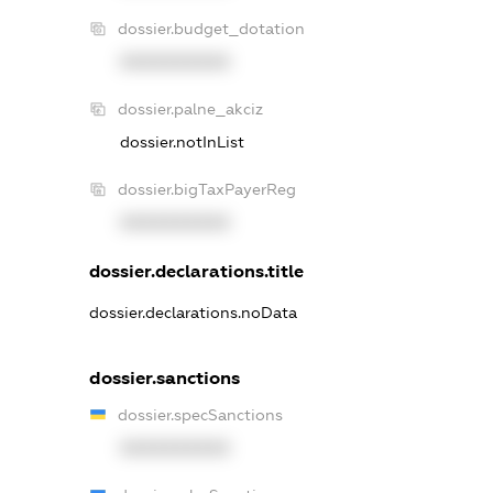
dossier.budget_dotation
XXXXXXXXXX
dossier.palne_akciz
dossier.notInList
dossier.bigTaxPayerReg
XXXXXXXXXX
dossier.declarations.title
dossier.declarations.noData
dossier.sanctions
dossier.specSanctions
XXXXXXXXXX