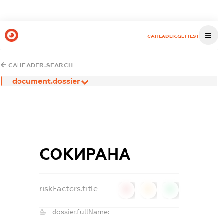
CAHEADER.GETTEST
CAHEADER.SEARCH
document.dossier
СОКИРАНА
riskFactors.title
0
0
0
dossier.fullName: