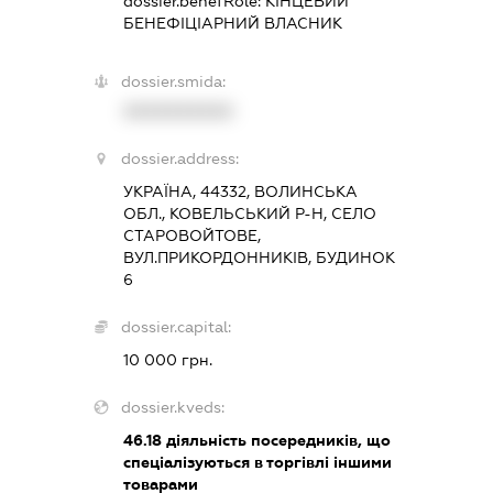
dossier.benefRole:
КІНЦЕВИЙ
БЕНЕФІЦІАРНИЙ ВЛАСНИК
dossier.smida:
XXXXXXXXXX
dossier.address:
УКРАЇНА, 44332, ВОЛИНСЬКА
ОБЛ., КОВЕЛЬСЬКИЙ Р-Н, СЕЛО
СТАРОВОЙТОВЕ,
ВУЛ.ПРИКОРДОННИКІВ, БУДИНОК
6
dossier.capital:
10 000 грн.
dossier.kveds:
46.18
діяльність посередників, що
спеціалізуються в торгівлі іншими
товарами