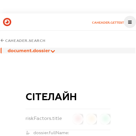
CAHEADER.GETTEST
CAHEADER.SEARCH
document.dossier
СІТЕЛАЙН
riskFactors.title
0
0
0
dossier.fullName: