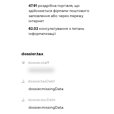
47.91
роздрібна торгівля, що
здійснюється фірмами поштового
замовлення або через мережу
інтернет
62.02
консультування з питань
інформатизації
dossier.tax
dossier.staff
XXXXXXXXXX
dossier.taxDebt
dossier.missingData
dossier.esvDebt
dossier.missingData