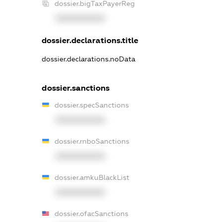
dossier.bigTaxPayerReg
XXXXXXXXXX
dossier.declarations.title
dossier.declarations.noData
dossier.sanctions
dossier.specSanctions
XXXXXXXXXX
dossier.rnboSanctions
XXXXXXXXXX
dossier.amkuBlackList
XXXXXXXXXX
dossier.ofacSanctions