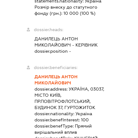
statements.nationality:
Україна
Розмір внеску до статутного
фонду (грн.):
10 000
(100 %)
dossier.heads:
ДАНИЛЕЦЬ АНТОН
МИКОЛАЙОВИЧ
-
КЕРІВНИК
dossier.position -
dossier.beneficiaries:
ДАНИЛЕЦЬ АНТОН
МИКОЛАЙОВИЧ
dossier.address:
УКРАЇНА, 03037,
МІСТО КИЇВ,
ПР.ПОВІТРОФЛОТСЬКИЙ,
БУДИНОК 37, ГУРТОЖИТОК
dossier.nationality:
Україна
dossier.benefInterest:
100
dossier.benefType:
Прямий
вирішальний вплив