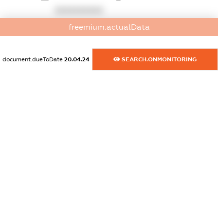
XXXXXXXXXX
freemium.actualData
dossier.commercial_info.website
XXXXXXXXXX
document.dueToDate
20.04.24
SEARCH.ONMONITORING
dossier.commercial_info.activity
XXXXXXXXXX
freemium.exampleText_1
freemium.exampleText_2
freemium.anonymousPerSearch2
FREEMIUM.DETAILS
FREEMIUM.REGISTER