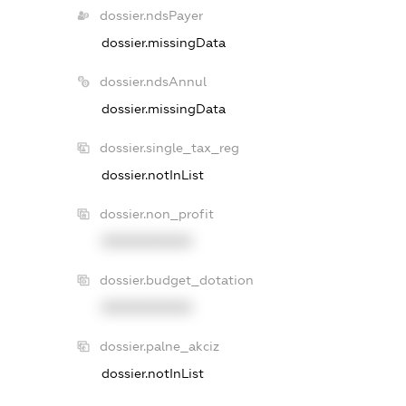
dossier.ndsPayer
dossier.missingData
dossier.ndsAnnul
dossier.missingData
dossier.single_tax_reg
dossier.notInList
dossier.non_profit
XXXXXXXXXX
dossier.budget_dotation
XXXXXXXXXX
dossier.palne_akciz
dossier.notInList