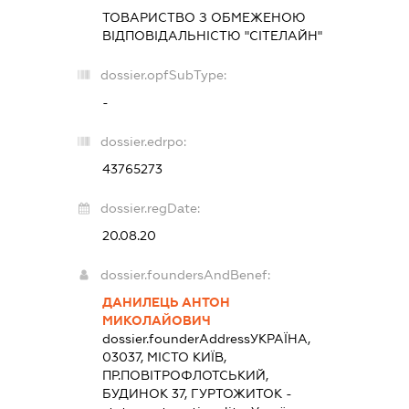
ТОВАРИСТВО З ОБМЕЖЕНОЮ
ВІДПОВІДАЛЬНІСТЮ "СІТЕЛАЙН"
dossier.opfSubType:
-
dossier.edrpo:
43765273
dossier.regDate:
20.08.20
dossier.foundersAndBenef:
ДАНИЛЕЦЬ АНТОН
МИКОЛАЙОВИЧ
dossier.founderAddress
УКРАЇНА,
03037, МІСТО КИЇВ,
ПР.ПОВІТРОФЛОТСЬКИЙ,
БУДИНОК 37, ГУРТОЖИТОК -